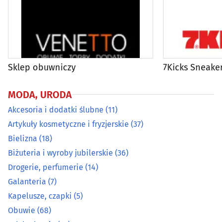
Odchudzanie
(32)
Odnowa biologiczna
(31)
Sklep obuwniczy
7Kicks Sneake
Odzież ciążowa
(2)
MODA, URODA
Odzież dziecięca
(18)
Akcesoria i dodatki ślubne
(11)
Odzież dżinsowa
(9)
Artykuły kosmetyczne i fryzjerskie
(37)
Bielizna
(18)
Odzież i konfekcja
(81)
Biżuteria i wyroby jubilerskie
(36)
Drogerie, perfumerie
(14)
Odzież męska
(14)
Galanteria
(7)
Kapelusze, czapki
(5)
Odzież używana
(8)
Obuwie
(68)