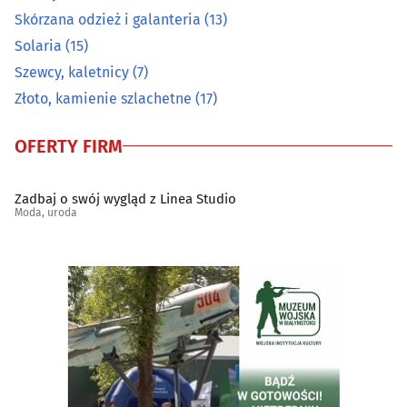
Solaria
(15)
Skórzana odzież i galanteria
(13)
Solaria
(15)
Szewcy, kaletnicy
(7)
Szewcy, kaletnicy
(7)
Złoto, kamienie szlachetne
(17)
Złoto, kamienie szlachetne
(17)
OFERTY FIRM
Zadbaj o swój wygląd z Linea Studio
Moda, uroda