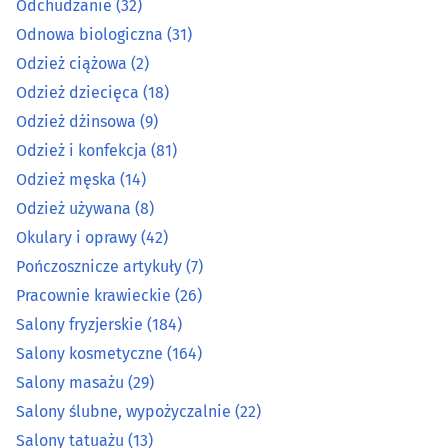
Okulary i oprawy
(42)
Odchudzanie
(32)
Odnowa biologiczna
(31)
Pończosznicze artykuły
(7)
Odzież ciążowa
(2)
Odzież dziecięca
(18)
Pracownie krawieckie
(26)
Odzież dżinsowa
(9)
Odzież i konfekcja
(81)
Salony fryzjerskie
(184)
Odzież męska
(14)
Odzież używana
(8)
Salony kosmetyczne
(164)
Okulary i oprawy
(42)
Salony masażu
(29)
Pończosznicze artykuły
(7)
Pracownie krawieckie
(26)
Salony ślubne, wypożyczalnie
(22)
Salony fryzjerskie
(184)
Salony kosmetyczne
(164)
Salony tatuażu
(13)
Salony masażu
(29)
Salony ślubne, wypożyczalnie
(22)
Skórzana odzież i galanteria
(13)
Salony tatuażu
(13)