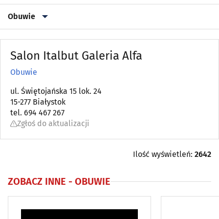
Obuwie
Akcesoria i dodatki ślubne
(11)
Salon Italbut Galeria Alfa
Artykuły kosmetyczne i fryzjerskie
(37)
Obuwie
Bielizna
ul. Świętojańska 15 lok. 24
(18)
15-277 Białystok
tel. 694 467 267
Biżuteria i wyroby jubilerskie
(36)
Zgłoś do aktualizacji
Drogerie, perfumerie
(14)
Ilość wyświetleń:
2642
Galanteria
(7)
ZOBACZ INNE -
OBUWIE
Kapelusze, czapki
(5)
Obuwie
(68)