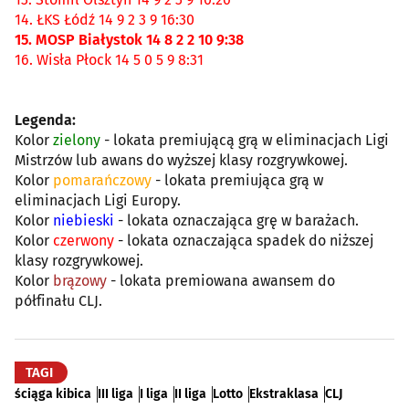
14. ŁKS Łódź 14 9 2 3 9 16:30
15. MOSP Białystok 14 8 2 2 10 9:38
16. Wisła Płock 14 5 0 5 9 8:31
Legenda:
Kolor
zielony
- lokata premiującą grą w eliminacjach Ligi
Mistrzów lub awans do wyższej klasy rozgrywkowej.
Kolor
pomarańczowy
- lokata premiująca grą w
eliminacjach Ligi Europy.
Kolor
niebieski
- lokata oznaczająca grę w barażach.
Kolor
czerwony
- lokata oznaczająca spadek do niższej
klasy rozgrywkowej.
Kolor
brązowy
- lokata premiowana awansem do
półfinału CLJ.
TAGI
ściąga kibica
III liga
I liga
II liga
Lotto
Ekstraklasa
CLJ