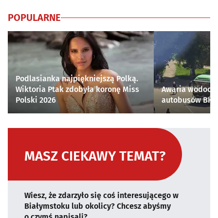
POPULARNE
Podlasianka najpiękniejszą Polką.
Wiktoria Ptak zdobyła koronę Miss
Awaria wodocią
Polski 2026
autobusów BKM 
MASZ CIEKAWY TEMAT?
Wiesz, że zdarzyło się coś interesującego w
Białymstoku lub okolicy? Chcesz abyśmy
o czymś napisali?