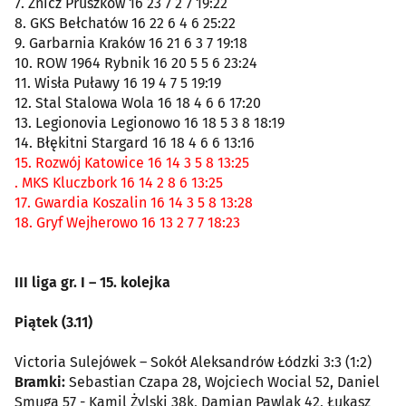
7. Znicz Pruszków 16 23 7 2 7 19:22
8. GKS Bełchatów 16 22 6 4 6 25:22
9. Garbarnia Kraków 16 21 6 3 7 19:18
10. ROW 1964 Rybnik 16 20 5 5 6 23:24
11. Wisła Puławy 16 19 4 7 5 19:19
12. Stal Stalowa Wola 16 18 4 6 6 17:20
13. Legionovia Legionowo 16 18 5 3 8 18:19
14. Błękitni Stargard 16 18 4 6 6 13:16
15. Rozwój Katowice 16 14 3 5 8 13:25
. MKS Kluczbork 16 14 2 8 6 13:25
17. Gwardia Koszalin 16 14 3 5 8 13:28
18. Gryf Wejherowo 16 13 2 7 7 18:23
III liga gr. I – 15. kolejka
Piątek (3.11)
Victoria Sulejówek – Sokół Aleksandrów Łódzki 3:3 (1:2)
Bramki:
Sebastian Czapa 28, Wojciech Wocial 52, Daniel
Smuga 57 - Kamil Żylski 38k, Damian Pawlak 42, Łukasz