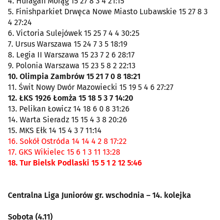
4. Huragan Morąg 15 27 8 3 4 21:15
5. Finishparkiet Drwęca Nowe Miasto Lubawskie 15 27 8 3
4 27:24
6. Victoria Sulejówek 15 25 7 4 4 30:25
7. Ursus Warszawa 15 24 7 3 5 18:19
8. Legia II Warszawa 15 23 7 2 6 28:17
9. Polonia Warszawa 15 23 5 8 2 22:13
10. Olimpia Zambrów 15 21 7 0 8 18:21
11. Świt Nowy Dwór Mazowiecki 15 19 5 4 6 27:27
12. ŁKS 1926 Łomża 15 18 5 3 7 14:20
13. Pelikan Łowicz 14 18 6 0 8 31:26
14. Warta Sieradz 15 15 4 3 8 20:26
15. MKS Ełk 14 15 4 3 7 11:14
16. Sokół Ostróda 14 14 4 2 8 17:22
17. GKS Wikielec 15 6 1 3 11 13:28
18. Tur Bielsk Podlaski 15 5 1 2 12 5:46
Centralna Liga Juniorów gr. wschodnia – 14. kolejka
Sobota (4.11)