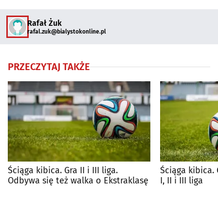
Rafał Żuk
rafal.zuk@bialystokonline.pl
PRZECZYTAJ TAKŻE
Ściąga kibica. Gra II i III liga.
Ściąga kibica.
Odbywa się też walka o Ekstraklasę
I, II i III liga