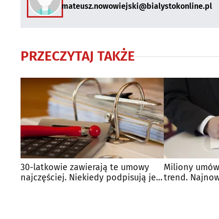
mateusz.nowowiejski@bialystokonline.pl
PRZECZYTAJ TAKŻE
30-latkowie zawierają te umowy
Miliony umów
najczęściej. Niekiedy podpisują je
trend. Najno
na 1 dzień