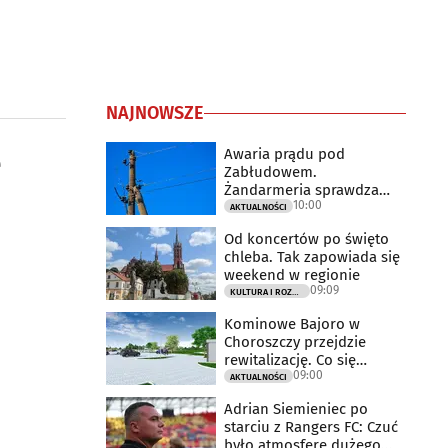
NAJNOWSZE
e
Awaria prądu pod
Zabłudowem.
Żandarmeria sprawdza
10:00
udział śmigłowca
AKTUALNOŚCI
Od koncertów po święto
chleba. Tak zapowiada się
weekend w regionie
09:09
KULTURA I ROZRYWKA
Kominowe Bajoro w
Choroszczy przejdzie
rewitalizację. Co się
09:00
zmieni?
AKTUALNOŚCI
Adrian Siemieniec po
starciu z Rangers FC: Czuć
było atmosferę dużego