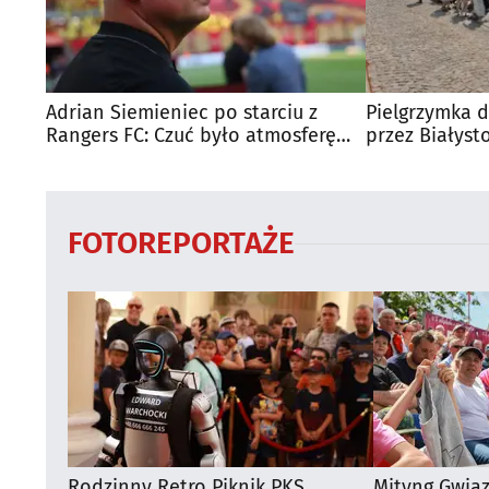
Adrian Siemieniec po starciu z
Pielgrzymka d
Rangers FC: Czuć było atmosferę
przez Białyst
dużego meczu
utrudnienia?
FOTOREPORTAŻE
Rodzinny Retro Piknik PKS
Mityng Gwia