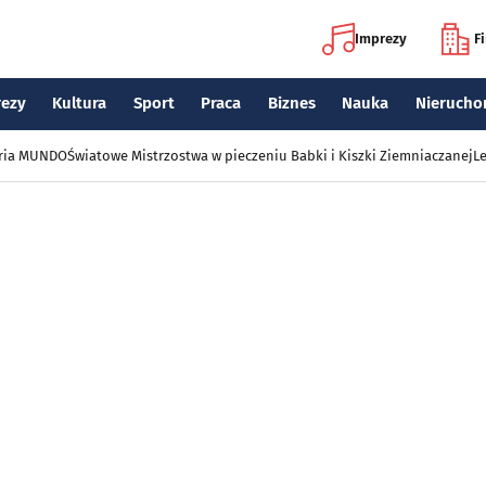
Imprezy
F
rezy
Kultura
Sport
Praca
Biznes
Nauka
Nierucho
eria MUNDO
Światowe Mistrzostwa w pieczeniu Babki i Kiszki Ziemniaczanej
Le