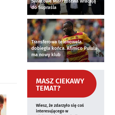
Światowe Mistrzostwa wracają
do Supraśla
Transferowa telenowela
dobiegła końca. Afimico Pululu
ma nowy klub
MASZ CIEKAWY
TEMAT?
Wiesz, że zdarzyło się coś
interesującego w