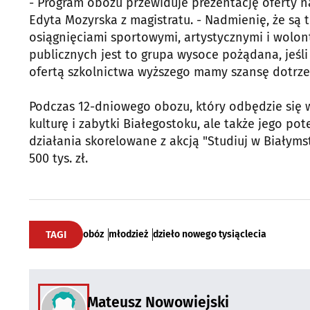
- Program obozu przewiduje prezentację oferty n
Edyta Mozyrska z magistratu. - Nadmienię, że są
osiągnięciami sportowymi, artystycznymi i wolon
publicznych jest to grupa wysoce pożądana, jeśl
ofertą szkolnictwa wyższego mamy szansę dotrzeć
Podczas 12-dniowego obozu, który odbędzie się w 
kulturę i zabytki Białegostoku, ale także jego p
działania skorelowane z akcją "Studiuj w Białym
500 tys. zł.
TAGI
obóz
młodzież
dzieło nowego tysiąclecia
Mateusz Nowowiejski