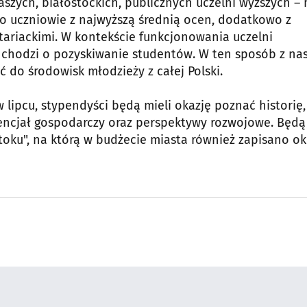
aszych, białostockich, publicznych uczelni wyższych –
 to uczniowie z najwyższą średnią ocen, dodatkowo z
tariackimi. W kontekście funkcjonowania uczelni
i chodzi o pozyskiwanie studentów. W ten sposób z na
 do środowisk młodzieży z całej Polski.
lipcu, stypendyści będą mieli okazję poznać historię,
otencjał gospodarczy oraz perspektywy rozwojowe. Będą
stoku", na którą w budżecie miasta również zapisano o