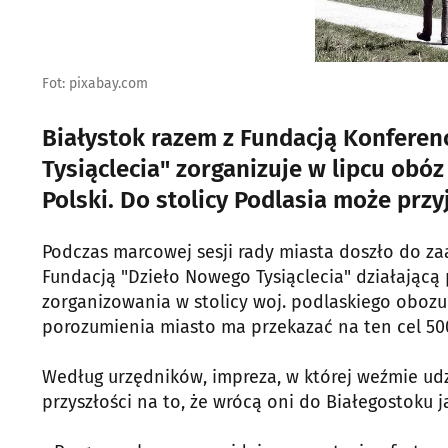
Fot: pixabay.com
Białystok razem z Fundacją Konferen
Tysiąclecia" zorganizuje w lipcu obóz 
Polski. Do stolicy Podlasia może prz
Podczas marcowej sesji rady miasta doszło do z
Fundacją "Dzieło Nowego Tysiąclecia" działającą 
zorganizowania w stolicy woj. podlaskiego obozu 
porozumienia miasto ma przekazać na ten cel 500 
Według urzędników, impreza, w której weźmie udzi
przyszłości na to, że wrócą oni do Białegostoku j