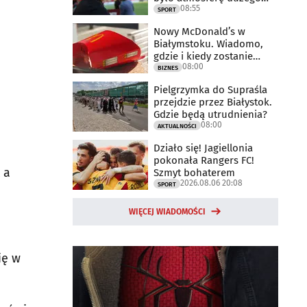
08:55
meczu
SPORT
Nowy McDonald’s w
Białymstoku. Wiadomo,
gdzie i kiedy zostanie
08:00
otwarty
BIZNES
Pielgrzymka do Supraśla
przejdzie przez Białystok.
Gdzie będą utrudnienia?
08:00
AKTUALNOŚCI
Działo się! Jagiellonia
pokonała Rangers FC!
 a
Szmyt bohaterem
2026.08.06 20:08
SPORT
WIĘCEJ WIADOMOŚCI
ię w