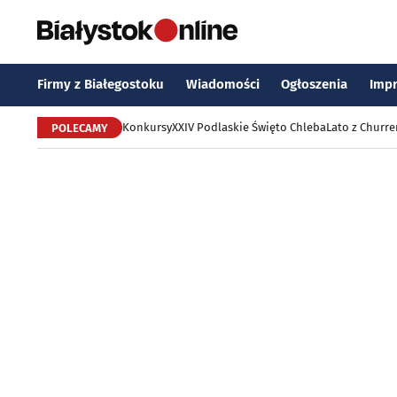
Firmy z Białegostoku
Wiadomości
Ogłoszenia
Imp
Konkursy
XXIV Podlaskie Święto Chleba
Lato z Churr
POLECAMY