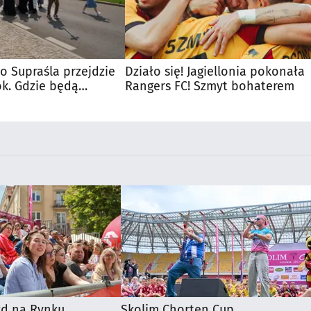
o Supraśla przejdzie
Działo się! Jagiellonia pokonała
ok. Gdzie będą
Rangers FC! Szmyt bohaterem
zd na Rynku
Skolim Chorten Cup