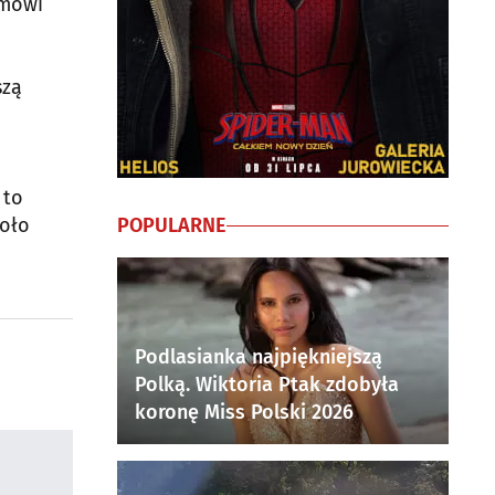
 mówi
szą
 to
POPULARNE
koło
Podlasianka najpiękniejszą
Polką. Wiktoria Ptak zdobyła
koronę Miss Polski 2026