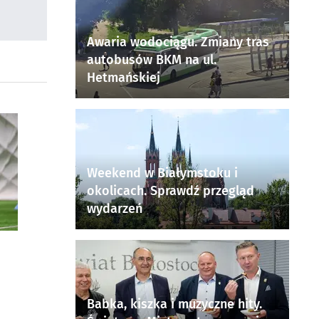
Awaria wodociągu. Zmiany tras
autobusów BKM na ul.
Hetmańskiej
Weekend w Białymstoku i
okolicach. Sprawdź przegląd
wydarzeń
Babka, kiszka i muzyczne hity.