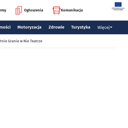
irmy
Ogłoszenia
Komunikacja
mości
Motoryzacja
Zdrowie
Turystyka
Więcej
tnie Granie w Nie Teatrze