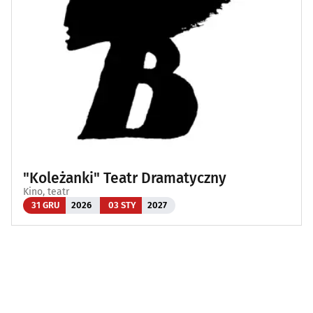
"Koleżanki" Teatr Dramatyczny
Kino, teatr
31 GRU
2026
03 STY
2027