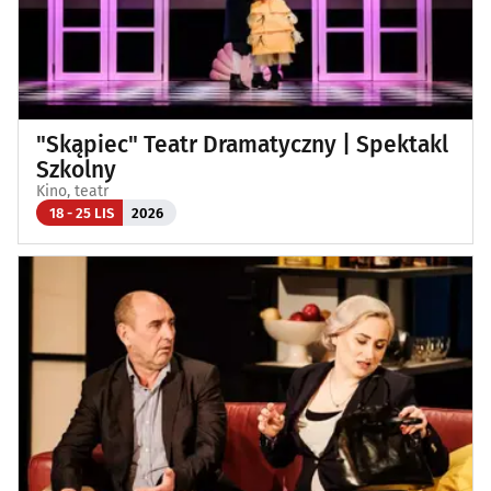
"Skąpiec" Teatr Dramatyczny | Spektakl
Szkolny
Kino, teatr
18 - 25 LIS
2026