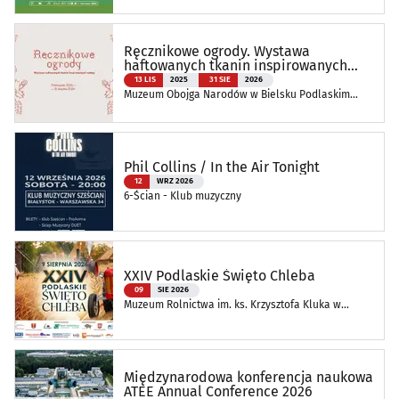
Ręcznikowe ogrody. Wystawa
haftowanych tkanin inspirowanych
naturą
13 LIS
2025
31 SIE
2026
Muzeum Obojga Narodów w Bielsku Podlaskim
Oddział Muzeum Podlaskiego w Białymstoku
Phil Collins / In the Air Tonight
12
WRZ 2026
6-Ścian - Klub muzyczny
XXIV Podlaskie Święto Chleba
09
SIE 2026
Muzeum Rolnictwa im. ks. Krzysztofa Kluka w
Ciechanowcu
Międzynarodowa konferencja naukowa
ATEE Annual Conference 2026