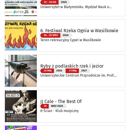
25 - 28 SIE
2026
Uniwersytet w Białymstoku. Wydział Nauk o
Edukacji
6. Festiwal Rzeka Ognia w Wasilkowie
04 - 05 WRZ
2026
Teren rekreacyjny Cypel w Wasilkowie
Ryby z podlaskich rzek i jezior
20 MAJ
2026
31 MAJ
2027
Uniwersyteckie Centrum Przyrodnicze im. Prof.
Andrzeja Myrchy
JJ Cale - The Best Of
18
WRZ 2026
6-Ścian - Klub muzyczny