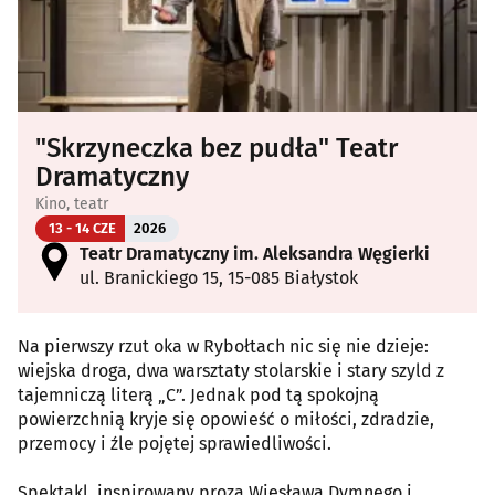
"Skrzyneczka bez pudła" Teatr
Dramatyczny
Kino, teatr
13 - 14 CZE
2026
Teatr Dramatyczny im. Aleksandra Węgierki
ul. Branickiego 15, 15-085 Białystok
Na pierwszy rzut oka w Rybołtach nic się nie dzieje:
wiejska droga, dwa warsztaty stolarskie i stary szyld z
tajemniczą literą „C”. Jednak pod tą spokojną
powierzchnią kryje się opowieść o miłości, zdradzie,
przemocy i źle pojętej sprawiedliwości.
Spektakl, inspirowany prozą Wiesława Dymnego i