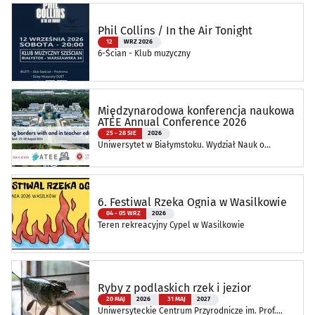
Phil Collins / In the Air Tonight
12
WRZ 2026
6-Ścian - Klub muzyczny
Międzynarodowa konferencja naukowa
ATEE Annual Conference 2026
25 - 28 SIE
2026
Uniwersytet w Białymstoku. Wydział Nauk o
Edukacji
6. Festiwal Rzeka Ognia w Wasilkowie
04 - 05 WRZ
2026
Teren rekreacyjny Cypel w Wasilkowie
Ryby z podlaskich rzek i jezior
20 MAJ
2026
31 MAJ
2027
Uniwersyteckie Centrum Przyrodnicze im. Prof.