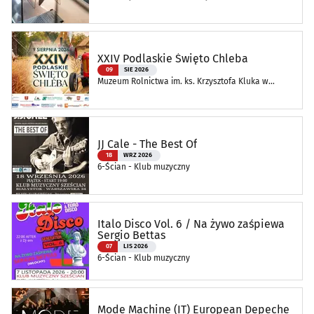
Andrzeja Myrchy
XXIV Podlaskie Święto Chleba
09
SIE 2026
Muzeum Rolnictwa im. ks. Krzysztofa Kluka w
Ciechanowcu
JJ Cale - The Best Of
18
WRZ 2026
6-Ścian - Klub muzyczny
Italo Disco Vol. 6 / Na żywo zaśpiewa
Sergio Bettas
07
LIS 2026
6-Ścian - Klub muzyczny
Mode Machine (IT) European Depeche