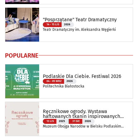
"Posprzątane" Teatr Dramatyczny
14 - 15 LIS
2026
Teatr Dramatyczny im. Aleksandra Węgierki
POPULARNE
Podlaskie Dla Ciebie. Festiwal 2026
04 - 05 WRZ
2026
Politechnika Białostocka
Ręcznikowe ogrody. Wystawa
haftowanych tkanin inspirowanych
naturą
13 LIS
2025
31 SIE
2026
Muzeum Obojga Narodów w Bielsku Podlaskim
Oddział Muzeum Podlaskiego w Białymstoku