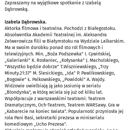
Zapraszamy na wyjątkowe spotkanie z Izabelą
Dąbrowską.
Izabela Dąbrowska.
Aktorka filmowa i teatralna. Pochodzi z Białegostoku.
Absolwentka Akademii Teatralnej im. Aleksandra
Zelwerowicza filii w Białymstoku na Wydziale Lalkarskim.
Ma w swoim dorobku ponad sto ról filmowych i
telewizyjnych. Min. „Boża Podszewka” I. Cywińskiej,
„Galerianki” K. Rosłaniec, „Kołysanka” J. Machulskiego,
”Wszystko będzie dobrze” T.Wiszniewskiego, „Trzy
Minuty.21:37” M. Ślesickiego, „Ida” P. Pawlikowskiego,
„Bogowie” Ł. Palkowskiego, „Powidoki” A. Wajdy.
Widzowie uwielbiają ją jako Jasiunię w serialu
„Blondynka”, w którą wciela się już od kilku lat.
Współpracuje z warszawskimi teatrami: Teatrem
Dramatycznym, Och-Teatrem, Teatrem WARSawy. Gra w
„Kabarecie na koniec świata”. Popularność przyniosła jej
rola Pani Basi, sekretarki prezesa w miniserialu
komediowym „Ucho Prezesa”.