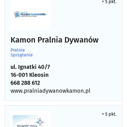
Podnośniki, transportery
(15)
+ 5 pkt.
Pogrzebowe zakłady
(21)
Prace drogowe i kolejowe
(12)
Kamon Pralnia Dywanów
Prace wodne i melioracyjne
(7)
Pralnie
Sprzątanie
Prace wysokościowe
(14)
ul. Ignatki 40/7
Prace ziemne i uzbrajania terenu
(22)
16-001 Kleosin
668 288 612
Pralnie
(27)
www.pralniadywanowkamon.pl
Rzemiosło artystyczne
(15)
+ 5 pkt.
Spawalnictwo
(16)