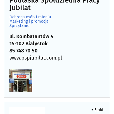
Podlaska Spółdzielnia Pracy
Jubilat
Zabytki - konserwacja
(3)
Ochrona osób i mienia
Marketing i promocja
Zwierzęta
(30)
Sprzątanie
Zwierzęta - szkolenie
(4)
ul. Kombatantów 4
15-102 Białystok
85 748 70 50
www.pspjubilat.com.pl
+ 5 pkt.