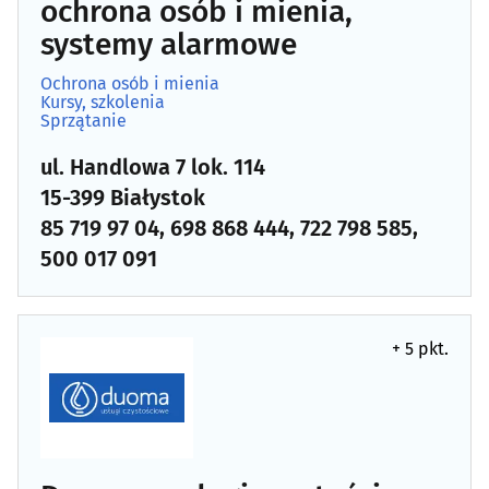
ochrona osób i mienia,
Dezynfekcja, dezynsekcja, deratyzacja
(11)
systemy alarmowe
DVD - produkcja, sprzedaż, kopiowanie
(4)
Ochrona osób i mienia
Kursy, szkolenia
Sprzątanie
Elektromechanika
(9)
ul. Handlowa 7 lok. 114
Energetyka
(22)
15-399 Białystok
85 719 97 04, 698 868 444, 722 798 585,
Fotografia - usługi
(55)
500 017 091
Galwanizacja
(3)
Gaz - dystrybucja, napełnianie
(6)
+ 5 pkt.
Grawerstwo
(9)
Introligatornie
(4)