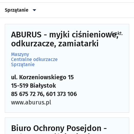
Sprzątanie
Archiwizacja dokumentów
(3)
ABURUS - myjki ciśnieniowe,
+ 5 pkt.
Astrologia, wróżby, ezoteryka
(0)
odkurzacze, zamiatarki
Maszyny
Automatyka przemysłowa
(22)
Centralne odkurzacze
Sprzątanie
Bielizna - producenci, hurtownie
(18)
ul. Korzeniowskiego 15
15-519 Białystok
Biura matrymonialne
(0)
85 675 72 76, 601 373 106
Biurowe urządzenia i papiernicze artykuły - produkcja,
www.aburus.pl
hurt
(6)
Catering
(9)
Biuro Ochrony Posejdon -