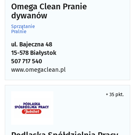
Omega Clean Pranie
Tworzywa sztuczne
(11)
dywanów
Weterynarze
(28)
Sprzątanie
Pralnie
Wideofilmowanie
(20)
ul. Bajeczna 48
15-578 Białystok
Wody mineralne i napoje - producenci, hurtownie
(4)
507 717 540
www.omegaclean.pl
Wydawnictwa
(19)
Wyposażenie gastronomii i hoteli
(4)
+ 35 pkt.
Wypożyczalnie narzędzi i elektronarzędzi
(5)
Wypożyczanie DVD i video
(4)
Wywóz nieczystości i śmieci
(9)