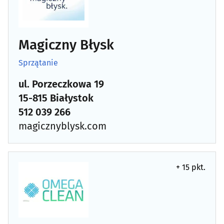
Sprzątanie
(44)
Sprzęt RTV, AGD - naprawa, montaż
(27)
Magiczny Błysk
Surowce wtórne - skup, sprzedaż
(21)
Sprzątanie
ul. Porzeczkowa 19
Szklarze
(13)
15-815 Białystok
Ślusarstwo
(15)
512 039 266
magicznyblysk.com
Tapicerzy
(23)
Telefony - naprawa
(9)
+ 15 pkt.
Telekomunikacja - systemy, usługi
(15)
Telewizja kablowa, cyfrowa, naziemna
(10)