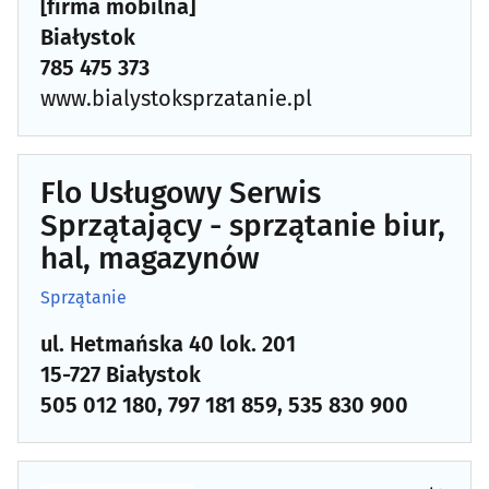
[firma mobilna]
Białystok
Odzież i konfekcja - producenci, hurtownie
(32)
785 475 373
www.bialystoksprzatanie.pl
Opieka - usługi
(23)
Optyka
(16)
Flo Usługowy Serwis
Organizacja eventów, wesel i bankietów
(12)
Sprzątający - sprzątanie biur,
hal, magazynów
Ostrzenie narzędzi
(3)
Sprzątanie
Pieczątki
(7)
ul. Hetmańska 40 lok. 201
15-727 Białystok
Piekarnie
(14)
505 012 180, 797 181 859, 535 830 900
Pisanie, edycja i korekta tekstów
(1)