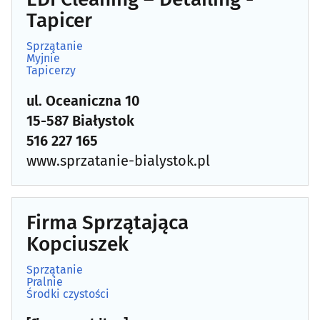
Tapicer
Malowanie proszkowe
(8)
Sprzątanie
Myjnie
Maszynopisanie, usługi sekretarskie
(0)
Tapicerzy
Mięso, wędliny, drób - producenci, hurtownie
(20)
ul. Oceaniczna 10
15-587 Białystok
Mleko i produkty mleczne - producenci, hurtownie
(1)
516 227 165
www.sprzatanie-bialystok.pl
Mrożonki
(4)
Ochrona osób i mienia
(29)
Firma Sprzątająca
Kopciuszek
Ochrona przeciwpożarowa
(10)
Sprzątanie
Ochrona środowiska
(15)
Pralnie
Środki czystości
Oczyszczalnie - przedsiębiorstwa
(4)