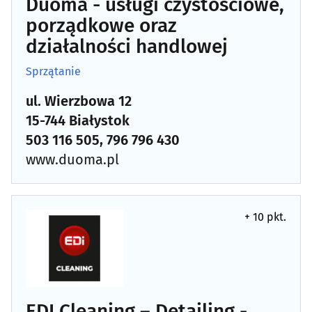
Duoma - usługi czystościowe,
Kamieniarze
(31)
porządkowe oraz
działalności handlowej
Klucze - dorabianie
(12)
Sprzątanie
Kominiarze
(8)
ul. Wierzbowa 12
15-744 Białystok
Kosmetyki - producenci, hurtownie
(14)
503 116 505, 796 796 430
Ksero, bindowanie, laminowanie
www.duoma.pl
(17)
Kuśnierze i futrzarze
(4)
+ 10 pkt.
Kwiaty - producenci, hurtownie
(8)
Magazyny, kontenery, magazynowanie
(4)
Magle
(6)
EDI Cleaning – Detailing -