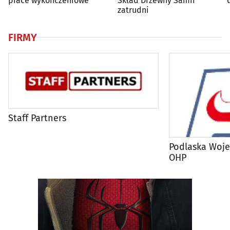
prace wykończeniowe
Skład Drzewny Samir
zatrudni
FIRMY
Staff Partners
Podlaska Woj
OHP