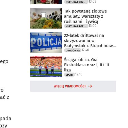
13:03
KULTURA I ROZRYWKA
Tak powstaną ziołowe
amulety. Warsztaty z
roślinami i żywicą
13:00
KULTURA I ROZRYWKA
22-latek driftował na
skrzyżowaniu w
Białymstoku. Stracił prawo
12:40
jazdy
DROGÓWKA
Ściąga kibica. Gra
nego
Ekstraklasa oraz I, II i III
liga
12:10
SPORT
WIĘCEJ WIADOMOŚCI
wo
ać z
opada
ozy