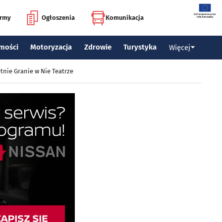
irmy
Ogłoszenia
Komunikacja
mości
Motoryzacja
Zdrowie
Turystyka
Więcej
tnie Granie w Nie Teatrze