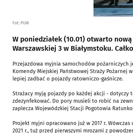
Fot: PUW
W poniedziałek (10.01) otwarto nową 
Warszawskiej 3 w Białymstoku. Całkow
Przejazdowa myjnia samochodów pożarniczych j
Komendy Miejskiej Państwowej Straży Pożarnej w B
lepiej zadbać o pojazdy ratowniczo-gaśnicze.
Strażacy myją pojazdy po każdej akcji - dotyczy
zdezynfekować. Do pory musieli to robić na zewn
zaplecza Wojewódzkiej Stacji Pogotowia Ratunk
Projekt myjni opracowano już w 2017 r. Wówczas
2021 r., tuż przed pierwszymi mrozami z powodze