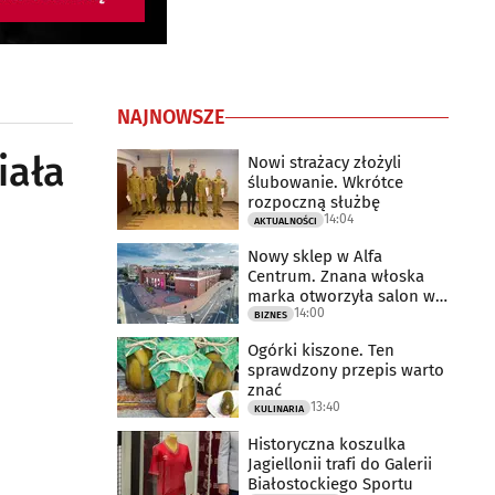
NAJNOWSZE
iała
Nowi strażacy złożyli
ślubowanie. Wkrótce
rozpoczną służbę
14:04
AKTUALNOŚCI
Nowy sklep w Alfa
Centrum. Znana włoska
marka otworzyła salon w
14:00
Białymstoku
BIZNES
Ogórki kiszone. Ten
sprawdzony przepis warto
znać
13:40
KULINARIA
Historyczna koszulka
Jagiellonii trafi do Galerii
Białostockiego Sportu