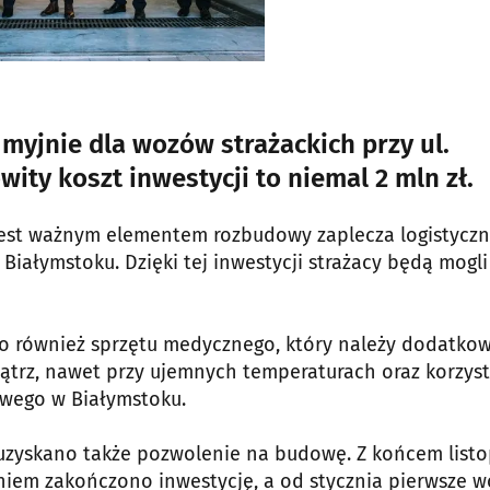
myjnie dla wozów strażackich przy ul.
ity koszt inwestycji to niemal 2 mln zł.
est ważnym elementem rozbudowy zaplecza logistycz
iałymstoku. Dzięki tej inwestycji strażacy będą mogli
 to również sprzętu medycznego, który należy dodatko
ątrz, nawet przy ujemnych temperaturach oraz korzyst
owego w Białymstoku.
 uzyskano także pozwolenie na budowę. Z końcem list
niem zakończono inwestycję, a od stycznia pierwsze w