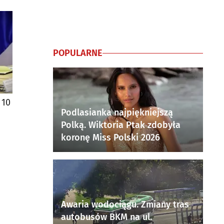
POPULARNE
 10
Podlasianka najpiękniejszą
Polką. Wiktoria Ptak zdobyła
koronę Miss Polski 2026
Awaria wodociągu. Zmiany tras
autobusów BKM na ul.