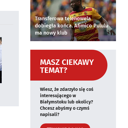
Transferowa telenowela
dobiegła końca. Afimico Pululu
ma nowy klub
MASZ CIEKAWY
TEMAT?
Wiesz, że zdarzyło się coś
interesującego w
Białymstoku lub okolicy?
Chcesz abyśmy o czymś
napisali?