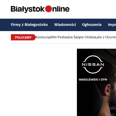
Firmy z Białegostoku
Wiadomości
Ogłoszenia
Imp
Konkursy
XXIV Podlaskie Święto Chleba
Lato z Churr
POLECAMY