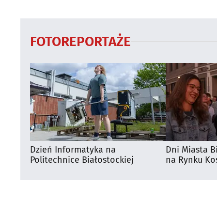
dużego meczu
otwarty
FOTOREPORTAŻE
Dzień Informatyka na
Dni Miasta B
Politechnice Białostockiej
na Rynku Koś