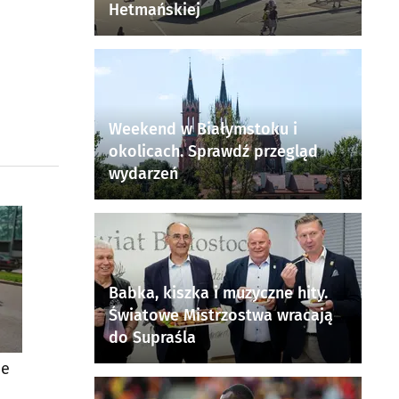
Hetmańskiej
Weekend w Białymstoku i
okolicach. Sprawdź przegląd
wydarzeń
Babka, kiszka i muzyczne hity.
Światowe Mistrzostwa wracają
do Supraśla
ie