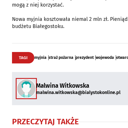
mogą z niej korzystać.
Nowa myjnia kosztowała niemal 2 mln zł. Pieniąd
budżetu Białegostoku.
TAGI
myjnia
straż pożarna
prezydent
wojewoda
otwarc
Malwina Witkowska
malwina.witkowska@bialystokonline.pl
PRZECZYTAJ TAKŻE