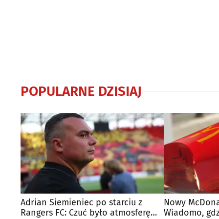
POPULARNE DZISIAJ
Adrian Siemieniec po starciu z
Nowy McDonal
Rangers FC: Czuć było atmosferę
Wiadomo, gdzi