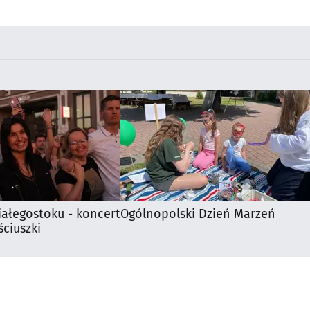
utrudnienia?
iałegostoku - koncert
Ogólnopolski Dzień Marzeń
ciuszki