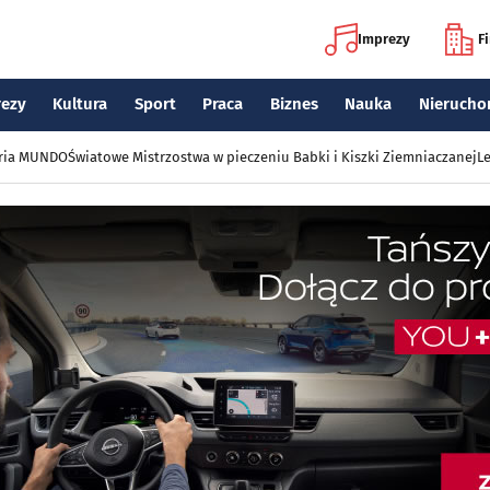
Imprezy
F
rezy
Kultura
Sport
Praca
Biznes
Nauka
Nierucho
eria MUNDO
Światowe Mistrzostwa w pieczeniu Babki i Kiszki Ziemniaczanej
Le