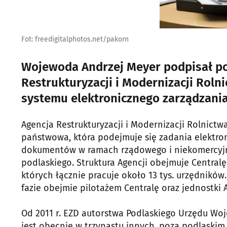
Fot: freedigitalphotos.net/pakorn
Wojewoda Andrzej Meyer podpisał po
Restrukturyzacji i Modernizacji Rol
systemu elektronicznego zarządzani
Agencja Restrukturyzacji i Modernizacji Rolnictw
państwowa, która podejmuje się zadania elektron
dokumentów w ramach rządowego i niekomercyjn
podlaskiego. Struktura Agencji obejmuje Centralę
których łącznie pracuje około 13 tys. urzędników.
fazie obejmie pilotażem Centralę oraz jednostki
Od 2011 r. EZD autorstwa Podlaskiego Urzędu W
jest obecnie w trzynastu innych, poza podlaski