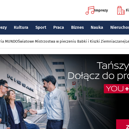
Imprezy
F
rezy
Kultura
Sport
Praca
Biznes
Nauka
Nierucho
eria MUNDO
Światowe Mistrzostwa w pieczeniu Babki i Kiszki Ziemniaczanej
Le