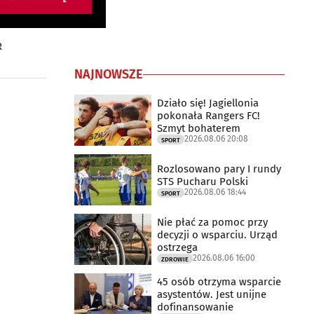
R
NAJNOWSZE
Działo się! Jagiellonia
pokonała Rangers FC!
Szmyt bohaterem
2026.08.06 20:08
SPORT
Rozlosowano pary I rundy
STS Pucharu Polski
2026.08.06 18:44
SPORT
Nie płać za pomoc przy
decyzji o wsparciu. Urząd
ostrzega
2026.08.06 16:00
ZDROWIE
45 osób otrzyma wsparcie
asystentów. Jest unijne
dofinansowanie