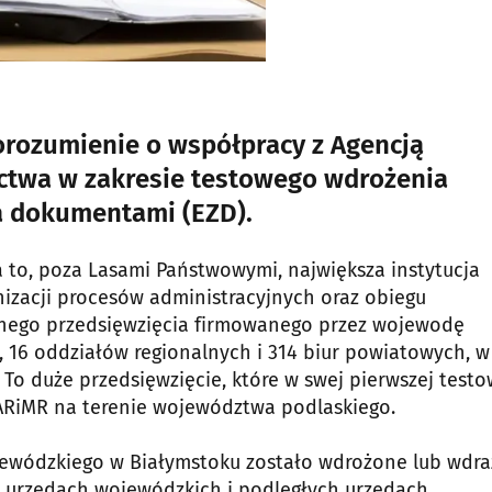
rozumienie o współpracy z Agencją
nictwa w zakresie testowego wdrożenia
a dokumentami (EZD).
a to, poza Lasami Państwowymi, największa instytucja
izacji procesów administracyjnych oraz obiegu
ego przedsięwzięcia firmowanego przez wojewodę
, 16 oddziałów regionalnych i 314 biur powiatowych, w
 To duże przedsięwzięcie, które w swej pierwszej testo
 ARiMR na terenie województwa podlaskiego.
ojewódzkiego w Białymstoku zostało wdrożone lub wdr
m, urzędach wojewódzkich i podległych urzędach