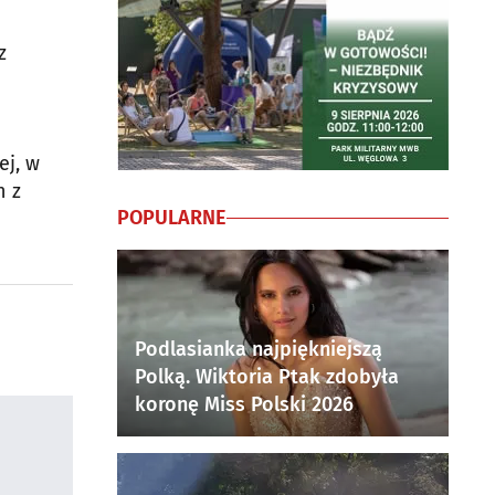
z
ej, w
h z
POPULARNE
Podlasianka najpiękniejszą
Polką. Wiktoria Ptak zdobyła
koronę Miss Polski 2026