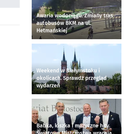
Awaria wodociągu. Zmiany tras
autobusów BKM na ul.
Hetmańskiej
Weekend w Białymstoku i
okolicach. Sprawdź przegląd
wydarzeń
Babka, kiszka i muzyczne hity.
Światowe Mistrzostwa wracają