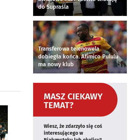
do Supraśla
Transferowa telenowela
dobiegła końca. Afimico Pululu
ma nowy klub
MASZ CIEKAWY
TEMAT?
Wiesz, że zdarzyło się coś
interesującego w
Białymstoku lub okolicy?