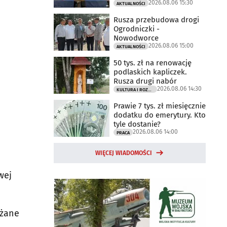
2026.08.06 15:30
AKTUALNOŚCI
Rusza przebudowa drogi
Ogrodniczki -
Nowodworce
2026.08.06 15:00
AKTUALNOŚCI
50 tys. zł na renowację
podlaskich kapliczek.
Rusza drugi nabór
2026.08.06 14:30
KULTURA I ROZRYWKA
Prawie 7 tys. zł miesięcznie
dodatku do emerytury. Kto
tyle dostanie?
2026.08.06 14:00
PRACA
WIĘCEJ WIADOMOŚCI
wej
ażane