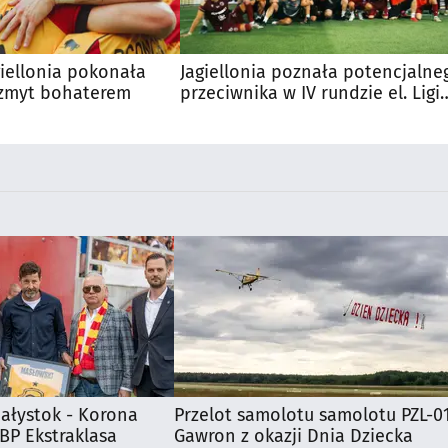
agiellonia pokonała
Jagiellonia poznała potencjalne
Szmyt bohaterem
przeciwnika w IV rundzie el. Ligi
Europy
iałystok - Korona
Przelot samolotu samolotu PZL-0
 BP Ekstraklasa
Gawron z okazji Dnia Dziecka