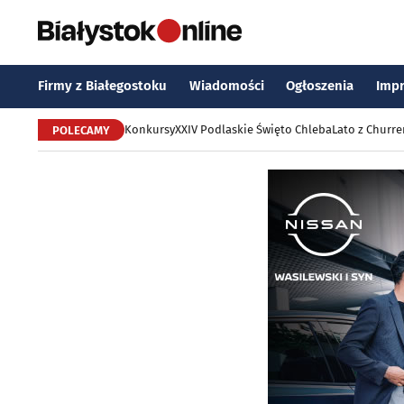
Firmy z Białegostoku
Wiadomości
Ogłoszenia
Imp
Konkursy
XXIV Podlaskie Święto Chleba
Lato z Churr
POLECAMY