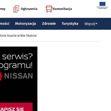
irmy
Ogłoszenia
Komunikacja
mości
Motoryzacja
Zdrowie
Turystyka
Więcej
tnie Granie w Nie Teatrze