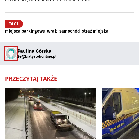
TAGI
miejsca parkingowe
wrak
samochód
straż miejska
Paulina Górska
24@bialystokonline.pl
PRZECZYTAJ TAKŻE