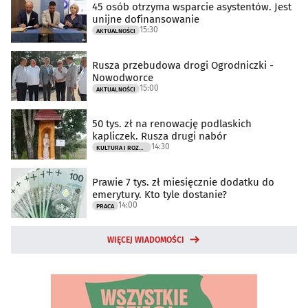
45 osób otrzyma wsparcie asystentów. Jest
unijne dofinansowanie
15:30
AKTUALNOŚCI
Rusza przebudowa drogi Ogrodniczki -
Nowodworce
15:00
AKTUALNOŚCI
50 tys. zł na renowację podlaskich
kapliczek. Rusza drugi nabór
14:30
KULTURA I ROZRYWKA
Prawie 7 tys. zł miesięcznie dodatku do
emerytury. Kto tyle dostanie?
14:00
PRACA
WIĘCEJ WIADOMOŚCI