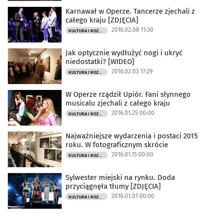
Karnawał w Operze. Tancerze zjechali z
całego kraju [ZDJĘCIA]
2016.02.08 11:30
KULTURA I ROZRYWKA
Jak optycznie wydłużyć nogi i ukryć
niedostatki? [WIDEO]
2016.02.03 17:29
KULTURA I ROZRYWKA
W Operze rządził Upiór. Fani słynnego
musicalu zjechali z całego kraju
2016.01.25 00:00
KULTURA I ROZRYWKA
Najważniejsze wydarzenia i postaci 2015
roku. W fotograficznym skrócie
2016.01.15 00:00
KULTURA I ROZRYWKA
Sylwester miejski na rynku. Doda
przyciągnęła tłumy [ZDJĘCIA]
2016.01.01 00:00
KULTURA I ROZRYWKA