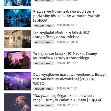
KULTURA I ROZRYWKA
Prawdziwe tłumy, zabawa pod sceną i
podwójny bis. Lao Che w swoim żywiole
[ZDJĘCIA]
2016.04.02 10:31
KULTURA I ROZRYWKA
Jak wyglądał Mielnik w latach 80.?
Fotograficzny obraz miejsca
2016.03.22 10:48
KULTURA I ROZRYWKA
To najlepsze książki 2015 roku. Znamy
laureatów Nagrody Kazaneckiego
2016.03.05 12:49
KULTURA I ROZRYWKA
Dwa wyjątkowe marcowe weekendy. Ruszył
festiwal kultury niezależnej [ZDJĘCIA,
WIDEO]
2016.03.05 11:03
KULTURA I ROZRYWKA
"Nazywam się Organek i mam w sercu
ranę". Tłumy w Zmianie Klimatu [ZDJĘCIA]
2016.02.19 13:03
KULTURA I ROZRYWKA