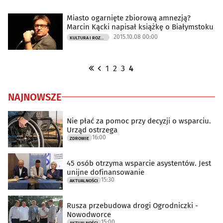
Miasto ogarnięte zbiorową amnezją?
Marcin Kącki napisał książkę o Białymstoku
2015.10.08 00:00
KULTURA I ROZRYWKA
1
2
3
4
NAJNOWSZE
Nie płać za pomoc przy decyzji o wsparciu.
Urząd ostrzega
16:00
ZDROWIE
45 osób otrzyma wsparcie asystentów. Jest
unijne dofinansowanie
15:30
AKTUALNOŚCI
Rusza przebudowa drogi Ogrodniczki -
Nowodworce
15:00