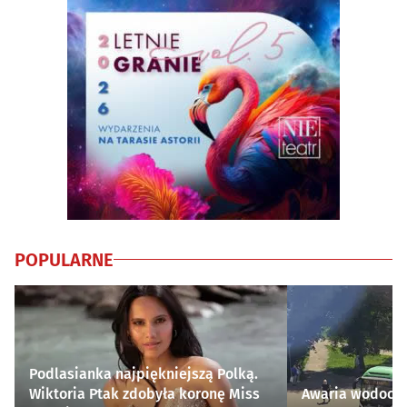
POPULARNE
Podlasianka najpiękniejszą Polką.
Wiktoria Ptak zdobyła koronę Miss
Awaria wodocią