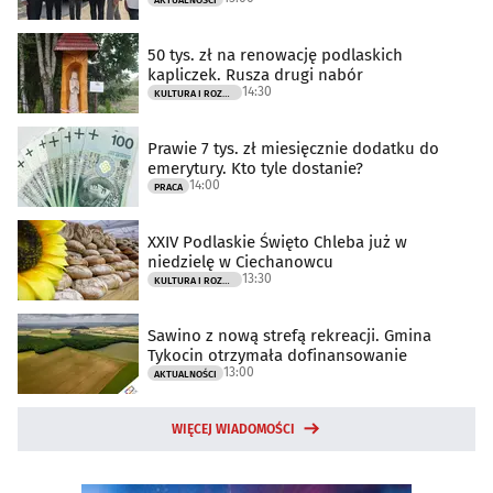
AKTUALNOŚCI
50 tys. zł na renowację podlaskich
kapliczek. Rusza drugi nabór
14:30
KULTURA I ROZRYWKA
Prawie 7 tys. zł miesięcznie dodatku do
emerytury. Kto tyle dostanie?
14:00
PRACA
XXIV Podlaskie Święto Chleba już w
niedzielę w Ciechanowcu
13:30
KULTURA I ROZRYWKA
Sawino z nową strefą rekreacji. Gmina
Tykocin otrzymała dofinansowanie
13:00
AKTUALNOŚCI
WIĘCEJ WIADOMOŚCI