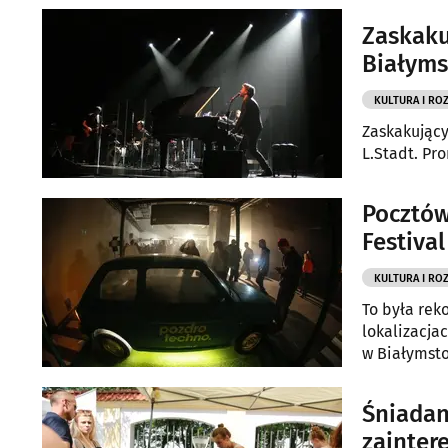
Zaskaku
Białym
KULTURA I RO
Zaskakujący
L.Stadt. Pr
Pocztów
Festiva
KULTURA I RO
To była rek
lokalizacja
w Białymst
Śniadan
zainter