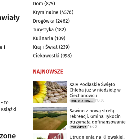
Dom
(875)
Kryminalne
(4576)
awiały
Drogówka
(2462)
Turystyka
(182)
Kulinaria
(109)
Kraj i Świat
(239)
a i
Ciekawostki
(998)
NAJNOWSZE
XXIV Podlaskie Święto
Chleba już w niedzielę w
Ciechanowcu
13:30
KULTURA I ROZRYWKA
- te
 Książki
Sawino z nową strefą
rekreacji. Gmina Tykocin
otrzymała dofinansowanie
13:00
TURYSTYKA
dzone
Utrudnienia na Kijowskiej.