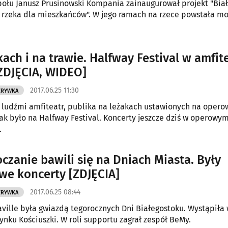
ołu Janusz Prusinowski Kompania zainaugurował projekt "Biał
- rzeka dla mieszkańców". W jego ramach na rzece powstała m
kach i na trawie. Halfway Festival w amfit
ZDJĘCIA, WIDEO]
2017.06.25 11:30
ZRYWKA
ludźmi amfiteatr, publika na leżakach ustawionych na opero
tak było na Halfway Festival. Koncerty jeszcze dziś w operowy
.
oczanie bawili się na Dniach Miasta. Były
we koncerty [ZDJĘCIA]
2017.06.25 08:44
ZRYWKA
ville była gwiazdą tegorocznych Dni Białegostoku. Wystąpiła
Rynku Kościuszki. W roli supportu zagrał zespół BeMy.