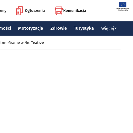
irmy
Ogłoszenia
Komunikacja
mości
Motoryzacja
Zdrowie
Turystyka
Więcej
tnie Granie w Nie Teatrze