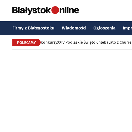
Firmy z Białegostoku
Wiadomości
Ogłoszenia
Imp
Konkursy
XXIV Podlaskie Święto Chleba
Lato z Churr
POLECAMY