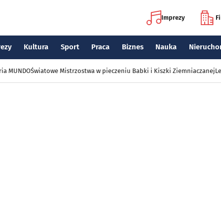
Imprezy
F
rezy
Kultura
Sport
Praca
Biznes
Nauka
Nierucho
eria MUNDO
Światowe Mistrzostwa w pieczeniu Babki i Kiszki Ziemniaczanej
Le