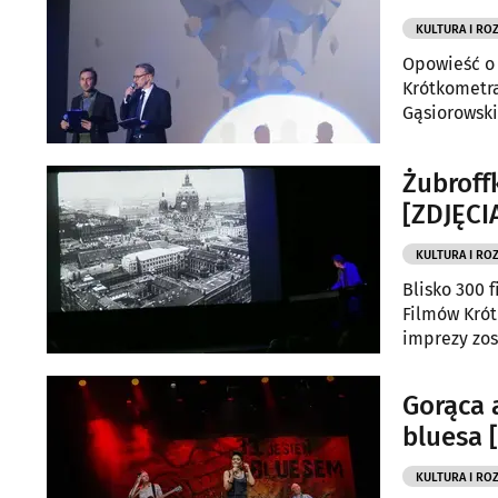
KULTURA I RO
Opowieść o 
Krótkometra
Gąsiorowski
imprezy.
Żubroff
[ZDJĘCI
KULTURA I RO
Blisko 300 
Filmów Krót
imprezy zos
Gorąca 
bluesa 
KULTURA I RO