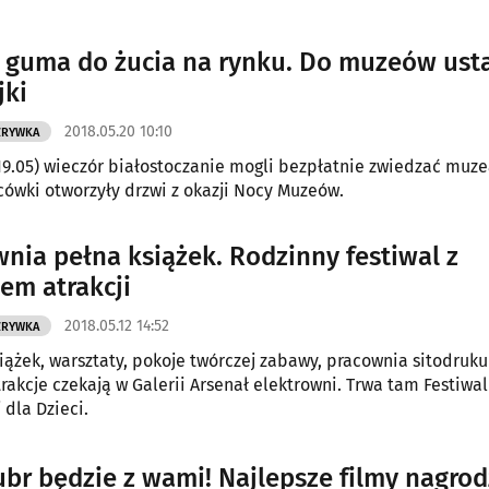
guma do żucia na rynku. Do muzeów ust
jki
2018.05.20 10:10
ZRYWKA
19.05) wieczór białostoczanie mogli bezpłatnie zwiedzać muze
acówki otworzyły drzwi z okazji Nocy Muzeów.
wnia pełna książek. Rodzinny festiwal z
m atrakcji
2018.05.12 14:52
ZRYWKA
iążek, warsztaty, pokoje twórczej zabawy, pracownia sitodruku 
rakcje czekają w Galerii Arsenał elektrowni. Trwa tam Festiwal
 dla Dzieci.
ubr będzie z wami! Najlepsze filmy nagro