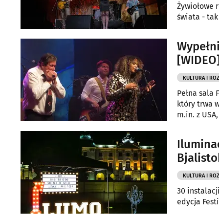
Żywiołowe r
świata - tak
Wypełni
[WIDEO
KULTURA I RO
Pełna sala 
który trwa 
m.in. z USA,
Ilumina
Bjalist
KULTURA I RO
30 instalac
edycja Festi