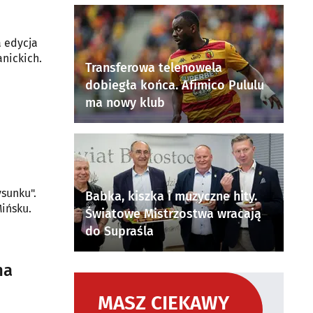
a edycja
anickich.
Transferowa telenowela
dobiegła końca. Afimico Pululu
ma nowy klub
sunku".
Babka, kiszka i muzyczne hity.
ińsku.
Światowe Mistrzostwa wracają
do Supraśla
na
MASZ CIEKAWY