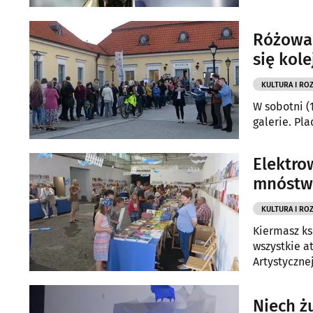
Różowa 
się kole
KULTURA I RO
W sobotni (
galerie. Pl
Elektro
mnóstwe
KULTURA I RO
Kiermasz ks
wszystkie at
Artystycznej
Niech ż