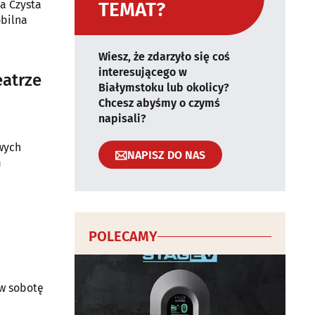
a Czysta
TEMAT?
obilna
Wiesz, że zdarzyło się coś
interesującego w
eatrze
Białymstoku lub okolicy?
Chcesz abyśmy o czymś
napisali?
wych
NAPISZ DO NAS
m
POLECAMY
 w sobotę