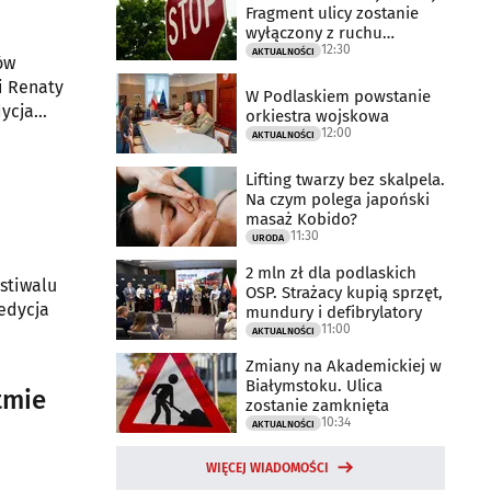
Fragment ulicy zostanie
wyłączony z ruchu
12:30
drogowego
AKTUALNOŚCI
ów
i Renaty
W Podlaskiem powstanie
dycja
orkiestra wojskowa
12:00
AKTUALNOŚCI
Lifting twarzy bez skalpela.
Na czym polega japoński
masaż Kobido?
11:30
URODA
2 mln zł dla podlaskich
stiwalu
OSP. Strażacy kupią sprzęt,
edycja
mundury i defibrylatory
11:00
AKTUALNOŚCI
Zmiany na Akademickiej w
Białymstoku. Ulica
tmie
zostanie zamknięta
10:34
AKTUALNOŚCI
WIĘCEJ WIADOMOŚCI