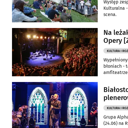
Występ zesp
Kulturalna 
scena.
Na leża
Opery [
KULTURA I RO
Wypełniony 
błoniach - 
amfiteatrze
Białost
plenero
KULTURA I RO
Grupa Alpha
(24.06) na 