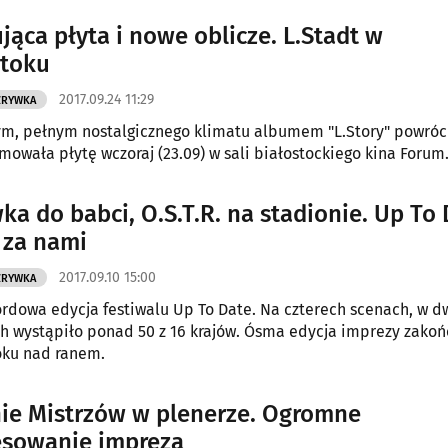
jąca płyta i nowe oblicze. L.Stadt w
stoku
2017.09.24 11:29
ZRYWKA
m, pełnym nostalgicznego klimatu albumem "L.Story" powróc
omowała płytę wczoraj (23.09) w sali białostockiego kina Forum
ka do babci, O.S.T.R. na stadionie. Up To
l za nami
2017.09.10 15:00
ZRYWKA
ordowa edycja festiwalu Up To Date. Na czterech scenach, w 
ch wystąpiło ponad 50 z 16 krajów. Ósma edycja imprezy zakoń
oku nad ranem.
ie Mistrzów w plenerze. Ogromne
esowanie imprezą