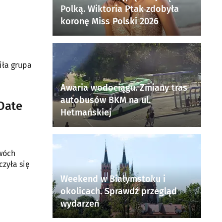
Polką. Wiktoria Ptak zdobyła
koronę Miss Polski 2026
iła grupa
.
Awaria wodociągu. Zmiany tras
autobusów BKM na ul.
 Date
Hetmańskiej
dwóch
czyła się
Weekend w Białymstoku i
okolicach. Sprawdź przegląd
wydarzeń