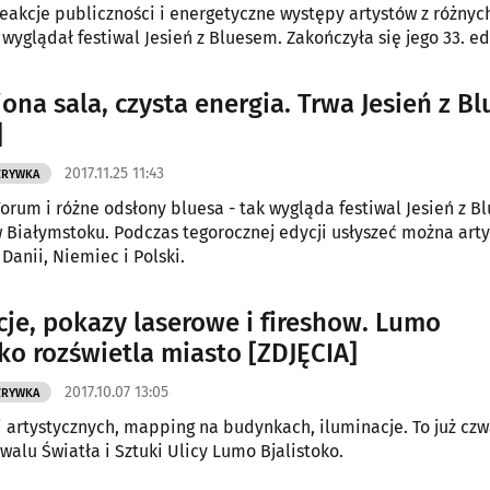
eakcje publiczności i energetyczne występy artystów z różnyc
 wyglądał festiwal Jesień z Bluesem. Zakończyła się jego 33. ed
ona sala, czysta energia. Trwa Jesień z B
]
2017.11.25 11:43
ZRYWKA
Forum i różne odsłony bluesa - tak wygląda festiwal Jesień z B
w Białymstoku. Podczas tegorocznej edycji usłyszeć można art
 Danii, Niemiec i Polski.
cje, pokazy laserowe i fireshow. Lumo
oko rozświetla miasto [ZDJĘCIA]
2017.10.07 13:05
ZRYWKA
ji artystycznych, mapping na budynkach, iluminacje. To już czw
walu Światła i Sztuki Ulicy Lumo Bjalistoko.