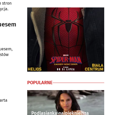
h stron
ycja.
luesem
luesem,
ystów
POPULARNE
arta
Podlasianka najpiękniejszą