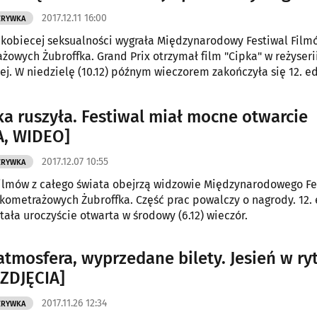
2017.12.11 16:00
ZRYWKA
kobiecej seksualności wygrała Międzynarodowy Festiwal Film
żowych Żubroffka. Grand Prix otrzymał film "Cipka" w reżyseri
ej. W niedzielę (10.12) późnym wieczorem zakończyła się 12. e
ka ruszyła. Festiwal miał mocne otwarcie
A, WIDEO]
2017.12.07 10:55
ZRYWKA
filmów z całego świata obejrzą widzowie Międzynarodowego Fe
kometrażowych Żubroffka. Część prac powalczy o nagrody. 12. 
tała uroczyście otwarta w środowy (6.12) wieczór.
atmosfera, wyprzedane bilety. Jesień w ry
[ZDJĘCIA]
2017.11.26 12:34
ZRYWKA