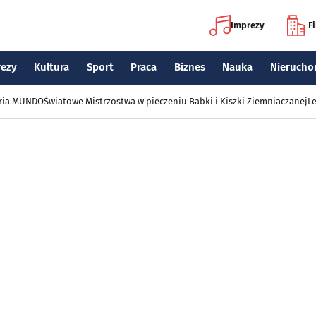
Imprezy
F
rezy
Kultura
Sport
Praca
Biznes
Nauka
Nierucho
eria MUNDO
Światowe Mistrzostwa w pieczeniu Babki i Kiszki Ziemniaczanej
Le