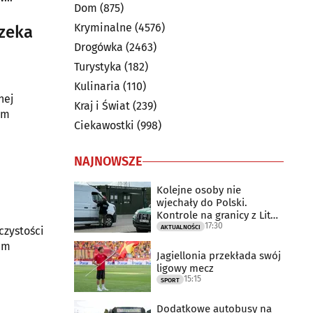
Dom
(875)
Kryminalne
(4576)
zeka
Drogówka
(2463)
Turystyka
(182)
Kulinaria
(110)
nej
Kraj i Świat
(239)
ym
Ciekawostki
(998)
NAJNOWSZE
Kolejne osoby nie
wjechały do Polski.
Kontrole na granicy z Litwą
17:30
trwają
AKTUALNOŚCI
czystości
um
Jagiellonia przekłada swój
ligowy mecz
15:15
SPORT
Dodatkowe autobusy na