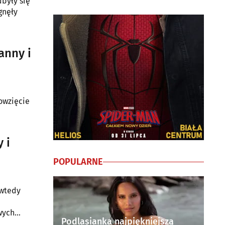
były się
gnęły
anny i
owzięcie
 i
POPULARNE
 wtedy
wych
Podlasianka najpiękniejszą