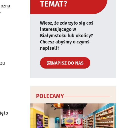
TEMAT?
można
b
Wiesz, że zdarzyło się coś
interesującego w
Białymstoku lub okolicy?
Chcesz abyśmy o czymś
napisali?
NAPISZ DO NAS
rzu
POLECAMY
ięto