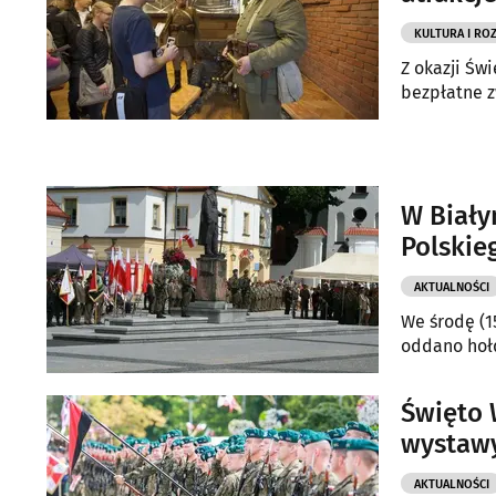
KULTURA I RO
Z okazji Św
bezpłatne z
W Biały
Polskie
AKTUALNOŚCI
We środę (1
oddano hołd
Święto 
wystawy
AKTUALNOŚCI