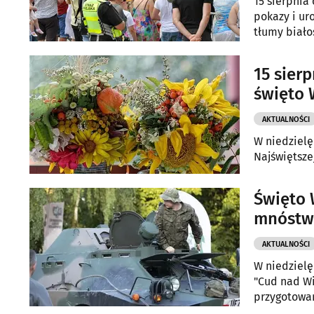
15 sierpnia
pokazy i ur
tłumy biało
15 sier
święto 
AKTUALNOŚCI
W niedzielę
Najświętsze
Święto 
mnóstwo
AKTUALNOŚCI
W niedzielę
"Cud nad Wis
przygotowan
atrakcji dla