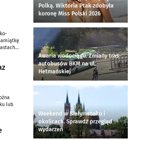
Polką. Wiktoria Ptak zdobyła
koronę Miss Polski 2026
ko-
 pamiątkę
iastach
dadzą
Awaria wodociągu. Zmiany tras
autobusów BKM na ul.
az
Hetmańskiej
można
ku lub
Weekend w Białymstoku i
okolicach. Sprawdź przegląd
e
wydarzeń