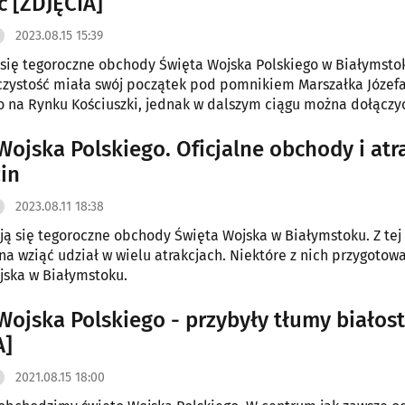
ć [ZDJĘCIA]
2023.08.15 15:39
się tegoroczne obchody Święta Wojska Polskiego w Białymsto
zystość miała swój początek pod pomnikiem Marszałka Józef
o na Rynku Kościuszki, jednak w dalszym ciągu można dołączy
tóre organizuje Muzeum Wojska w Białymstoku.
Wojska Polskiego. Oficjalne obchody i atr
zin
2023.08.11 18:38
ą się tegoroczne obchody Święta Wojska w Białymstoku. Z tej 
a wziąć udział w wielu atrakcjach. Niektóre z nich przygotow
ska w Białymstoku.
Wojska Polskiego - przybyły tłumy białos
A]
2021.08.15 18:00