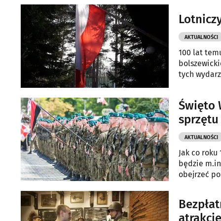
Lotnicz
AKTUALNOŚCI
100 lat tem
bolszewicki
tych wydarz
Polski, m.i
hołd bohat
Święto 
sprzętu
AKTUALNOŚCI
Jak co roku
będzie m.in
obejrzeć po
Bezpłat
atrakcj