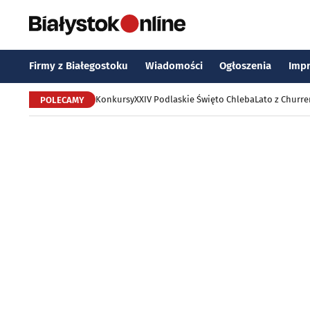
Firmy z Białegostoku
Wiadomości
Ogłoszenia
Imp
Konkursy
XXIV Podlaskie Święto Chleba
Lato z Churr
POLECAMY