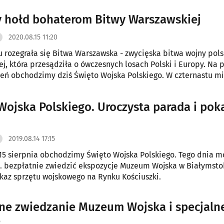
y hołd bohaterom Bitwy Warszawskiej
2020.08.15 11:20
u rozegrała się Bitwa Warszawska - zwycięska bitwa wojny pols
ej, która przesądziła o ówczesnych losach Polski i Europy. Na
eń obchodzimy dziś Święto Wojska Polskiego. W czternastu m
n. w Białymstoku, wojskowi piloci samolotów i śmigłowców od
erom tamtych wydarzeń.
Wojska Polskiego. Uroczysta parada i pok
2019.08.14 17:15
 15 sierpnia obchodzimy Święto Wojska Polskiego. Tego dnia 
. bezpłatnie zwiedzić ekspozycje Muzeum Wojska w Białymsto
kaz sprzętu wojskowego na Rynku Kościuszki.
ne zwiedzanie Muzeum Wojska i specjaln
e