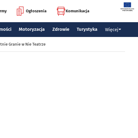
irmy
Ogłoszenia
Komunikacja
mości
Motoryzacja
Zdrowie
Turystyka
Więcej
tnie Granie w Nie Teatrze