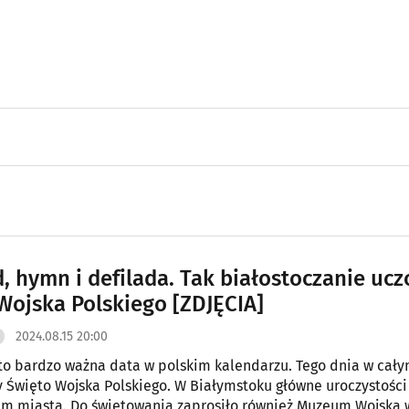
, hymn i defilada. Tak białostoczanie uczc
Wojska Polskiego [ZDJĘCIA]
2024.08.15 20:00
 to bardzo ważna data w polskim kalendarzu. Tego dnia w cały
Święto Wojska Polskiego. W Białymstoku główne uroczystości
um miasta. Do świętowania zaprosiło również Muzeum Wojska 