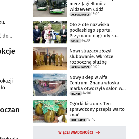
mecz Jagiellonii z
Widzewem Łódź
15:00
AKTUALNOŚCI
ku.
Oto złote nazwiska
a
podlaskiego sportu.
Przyznano nagrody za
ć do
14:30
2025 rok
SPORT
akcje
Nowi strażacy złożyli
ślubowanie. Wkrótce
rozpoczną służbę
14:04
AKTUALNOŚCI
Nowy sklep w Alfa
okazji
Centrum. Znana włoska
ało
marka otworzyła salon w
14:00
Białymstoku
BIZNES
Ogórki kiszone. Ten
toczan
sprawdzony przepis warto
znać
13:40
KULINARIA
WIĘCEJ WIADOMOŚCI