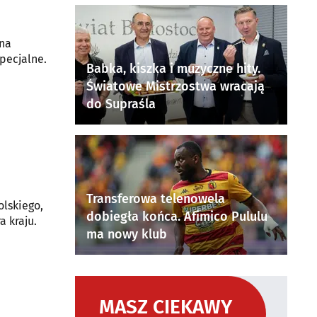
 na
pecjalne.
Babka, kiszka i muzyczne hity.
Światowe Mistrzostwa wracają
do Supraśla
Transferowa telenowela
olskiego,
dobiegła końca. Afimico Pululu
a kraju.
ma nowy klub
MASZ CIEKAWY