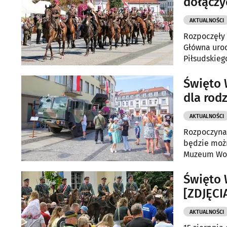
dołączy
AKTUALNOŚCI
Rozpoczęły 
Główna uroc
Piłsudskieg
wydarzeń, k
Święto 
dla rod
AKTUALNOŚCI
Rozpoczynaj
będzie możn
Muzeum Woj
Święto 
[ZDJĘCI
AKTUALNOŚCI