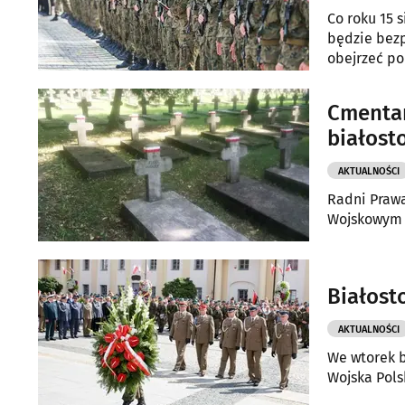
Co roku 15 
będzie bezp
obejrzeć po
Cmentar
białost
AKTUALNOŚCI
Radni Prawa
Wojskowym 
Białost
AKTUALNOŚCI
We wtorek b
Wojska Pols