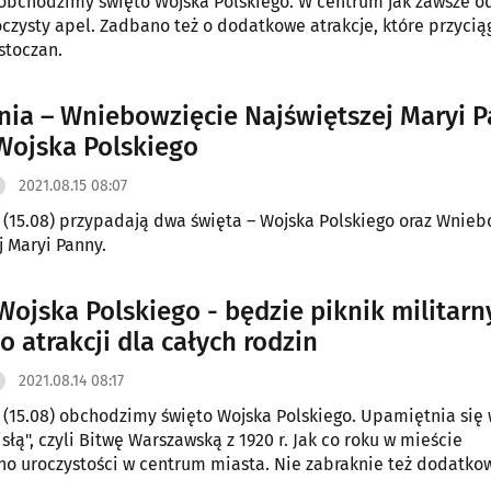
 obchodzimy święto Wojska Polskiego. W centrum jak zawsze od
oczysty apel. Zadbano też o dodatkowe atrakcje, które przycią
stoczan.
pnia – Wniebowzięcie Najświętszej Maryi P
Wojska Polskiego
2021.08.15 08:07
 (15.08) przypadają dwa święta – Wojska Polskiego oraz Wnieb
j Maryi Panny.
Wojska Polskiego - będzie piknik militarny
 atrakcji dla całych rodzin
2021.08.14 08:17
 (15.08) obchodzimy święto Wojska Polskiego. Upamiętnia się
łą", czyli Bitwę Warszawską z 1920 r. Jak co roku w mieście
o uroczystości w centrum miasta. Nie zabraknie też dodatko
 całych rodzin.