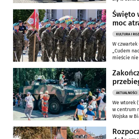
Białymstok
Święto 
moc atr
KULTURA I RO
W czwartek 
„Cudem nad
mieście nie 
Zakończ
przebie
AKTUALNOŚCI
We wtorek (
w centrum m
Wojska w Bi
Rozpocz