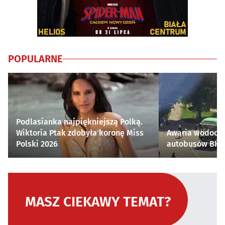
POPULARNE
Podlasianka najpiękniejszą Polką.
Wiktoria Ptak zdobyła koronę Miss
Awaria wodocią
Polski 2026
autobusów BKM 
MASZ CIEKAWY TEMAT?