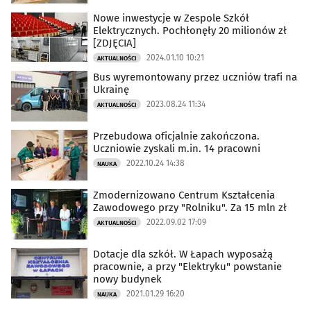
Nowe inwestycje w Zespole Szkół
Elektrycznych. Pochłonęły 20 milionów zł
[ZDJĘCIA]
2024.01.10 10:21
AKTUALNOŚCI
Bus wyremontowany przez uczniów trafi na
Ukrainę
2023.08.24 11:34
AKTUALNOŚCI
Przebudowa oficjalnie zakończona.
Uczniowie zyskali m.in. 14 pracowni
2022.10.24 14:38
NAUKA
Zmodernizowano Centrum Kształcenia
Zawodowego przy "Rolniku". Za 15 mln zł
2022.09.02 17:09
AKTUALNOŚCI
Dotacje dla szkół. W Łapach wyposażą
pracownie, a przy "Elektryku" powstanie
nowy budynek
2021.01.29 16:20
NAUKA