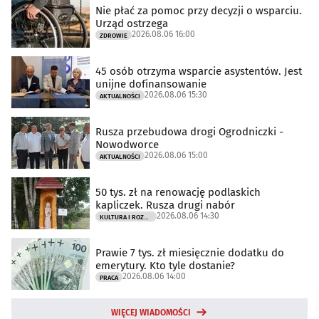
Nie płać za pomoc przy decyzji o wsparciu.
Urząd ostrzega
2026.08.06 16:00
ZDROWIE
45 osób otrzyma wsparcie asystentów. Jest
unijne dofinansowanie
2026.08.06 15:30
AKTUALNOŚCI
Rusza przebudowa drogi Ogrodniczki -
Nowodworce
2026.08.06 15:00
AKTUALNOŚCI
50 tys. zł na renowację podlaskich
kapliczek. Rusza drugi nabór
2026.08.06 14:30
KULTURA I ROZRYWKA
Prawie 7 tys. zł miesięcznie dodatku do
emerytury. Kto tyle dostanie?
2026.08.06 14:00
PRACA
WIĘCEJ WIADOMOŚCI