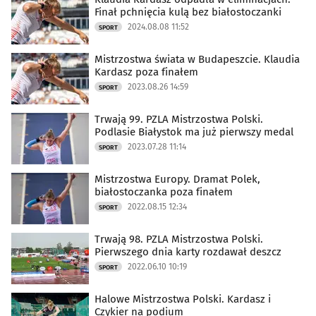
Finał pchnięcia kulą bez białostoczanki
2024.08.08 11:52
SPORT
Mistrzostwa świata w Budapeszcie. Klaudia
Kardasz poza finałem
2023.08.26 14:59
SPORT
Trwają 99. PZLA Mistrzostwa Polski.
Podlasie Białystok ma już pierwszy medal
2023.07.28 11:14
SPORT
Mistrzostwa Europy. Dramat Polek,
białostoczanka poza finałem
2022.08.15 12:34
SPORT
Trwają 98. PZLA Mistrzostwa Polski.
Pierwszego dnia karty rozdawał deszcz
2022.06.10 10:19
SPORT
Halowe Mistrzostwa Polski. Kardasz i
Czykier na podium