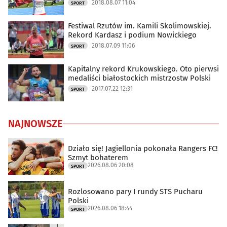
2018.08.07 11:04
SPORT
Festiwal Rzutów im. Kamili Skolimowskiej.
Rekord Kardasz i podium Nowickiego
2018.07.09 11:06
SPORT
Kapitalny rekord Krukowskiego. Oto pierwsi
medaliści białostockich mistrzostw Polski
2017.07.22 12:31
SPORT
NAJNOWSZE
Działo się! Jagiellonia pokonała Rangers FC!
Szmyt bohaterem
2026.08.06 20:08
SPORT
Rozlosowano pary I rundy STS Pucharu
Polski
2026.08.06 18:44
SPORT