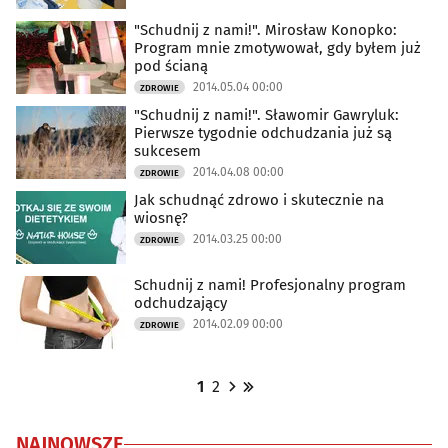
"Schudnij z nami!". Mirosław Konopko:
Program mnie zmotywował, gdy byłem już
pod ścianą
2014.05.04 00:00
ZDROWIE
"Schudnij z nami!". Sławomir Gawryluk:
Pierwsze tygodnie odchudzania już są
sukcesem
2014.04.08 00:00
ZDROWIE
Jak schudnąć zdrowo i skutecznie na
wiosnę?
2014.03.25 00:00
ZDROWIE
Schudnij z nami! Profesjonalny program
odchudzający
2014.02.09 00:00
ZDROWIE
1
2
NAJNOWSZE