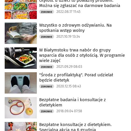
Otyłość u dzieci to poważny problem.
Można się zgłaszać na darmowe badania
2022.08.17 11:45
ZDROWIE
Wszystko o zdrowym odżywianiu. Na
spotkania wstęp wolny
2021.10.19 13:34
ZDROWIE
W Białymstoku trwa nabór do grupy
wsparcia dla osób z otyłością. W programie
wiele zajęć
2021.09.29 08:03
ZDROWIE
"Środa z profilaktyką". Porad udzielał
będzie dietetyk
2020.12.15 08:43
ZDROWIE
Bezpłatne badania i konsultacje z
dietetykiem
2018.09.04 07:58
ZDROWIE
Bezpłatne konsultacje z dietetykiem.
Specjalna akcja na 6 grudnia