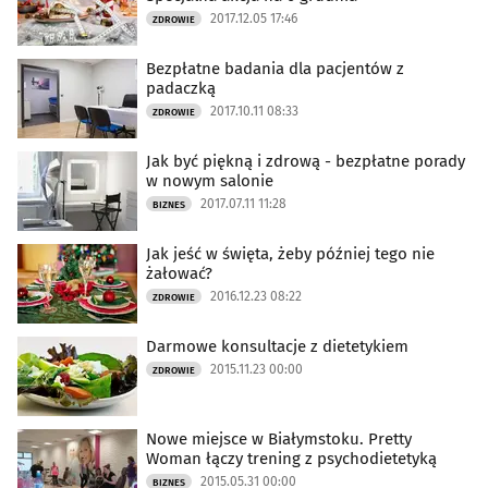
2017.12.05 17:46
ZDROWIE
Bezpłatne badania dla pacjentów z
padaczką
2017.10.11 08:33
ZDROWIE
Jak być piękną i zdrową - bezpłatne porady
w nowym salonie
2017.07.11 11:28
BIZNES
Jak jeść w święta, żeby później tego nie
żałować?
2016.12.23 08:22
ZDROWIE
Darmowe konsultacje z dietetykiem
2015.11.23 00:00
ZDROWIE
Nowe miejsce w Białymstoku. Pretty
Woman łączy trening z psychodietetyką
2015.05.31 00:00
BIZNES