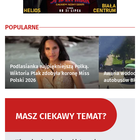
POPULARNE
Podlasianka najpiękniejszą Polką.
Wiktoria Ptak zdobyła koronę Miss
Awaria wodocią
Polski 2026
autobusów BKM 
MASZ CIEKAWY TEMAT?