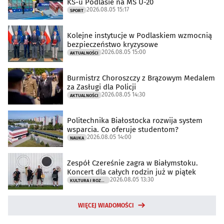
KS-u Podlasie na MŚ U-20
2026.08.05 15:17
SPORT
Kolejne instytucje w Podlaskiem wzmocnią
bezpieczeństwo kryzysowe
2026.08.05 15:00
AKTUALNOŚCI
Burmistrz Choroszczy z Brązowym Medalem
za Zasługi dla Policji
2026.08.05 14:30
AKTUALNOŚCI
Politechnika Białostocka rozwija system
wsparcia. Co oferuje studentom?
2026.08.05 14:00
NAUKA
Zespół Czereśnie zagra w Białymstoku.
Koncert dla całych rodzin już w piątek
2026.08.05 13:30
KULTURA I ROZRYWKA
WIĘCEJ WIADOMOŚCI