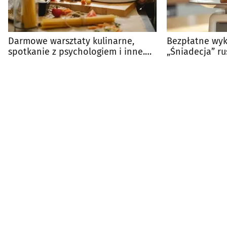
Darmowe warsztaty kulinarne,
Bezpłatne wyk
spotkanie z psychologiem i inne.
„Śniadecja” r
Warto wziąć udział
Zdrowej Wagi