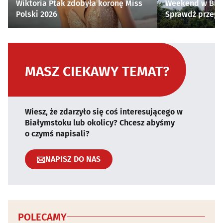
Wiktoria Ptak zdobyła koronę Miss
Weekend w Biał
Polski 2026
Sprawdź przegl
MASZ CIEKAWY TEMAT?
Wiesz, że zdarzyło się coś interesującego w
Białymstoku lub okolicy? Chcesz abyśmy
o czymś napisali?
NAPISZ DO NAS
POLECAMY