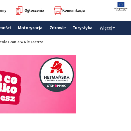
irmy
Ogłoszenia
Komunikacja
mości
Motoryzacja
Zdrowie
Turystyka
Więcej
tnie Granie w Nie Teatrze