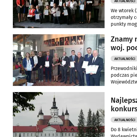
AKTUALNOŚCI
We wtorek (
otrzymały c
punkty mogą
Znamy n
woj. po
AKTUALNOŚCI
Przewodniki
podczas pie
Województw
Najleps
konkur
AKTUALNOŚCI
Do 8 kwietn
Wydawnictw