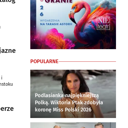
u
jazne
POPULARNE
 i
mstoku
Podlasianka najpiękniejszą
Polką. Wiktoria Ptak zdobyła
perze
koronę Miss Polski 2026