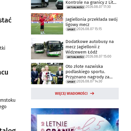
Kontrole na granicy z Litwą
2026.08.07 17:30
trwają
AKTUALNOŚCI
stać
Jagiellonia przekłada swój
ligowy mecz
2026.08.07 15:15
SPORT
Dodatkowe autobusy na
mecz Jagiellonii z
tki
Widzewem Łódź
2026.08.07 15:00
AKTUALNOŚCI
Oto złote nazwiska
acu
podlaskiego sportu.
Przyznano nagrody za
2026.08.07 14:30
2025 rok
SPORT
WIĘCEJ WIADOMOŚCI
łymstoku
ego
talog