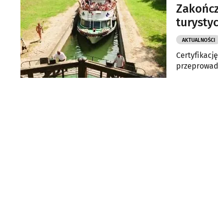
Zakończ
turysty
AKTUALNOŚCI
Certyfikacj
przeprowadz