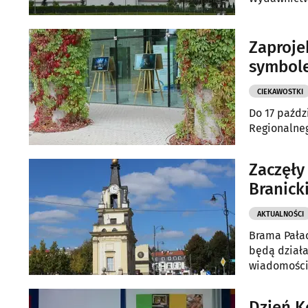
Zaproje
symbol
CIEKAWOSTKI
Do 17 paźdz
Regionalneg
Zaczęły
Branick
AKTUALNOŚCI
Brama Pałac
będą działa
wiadomości
Dzień K