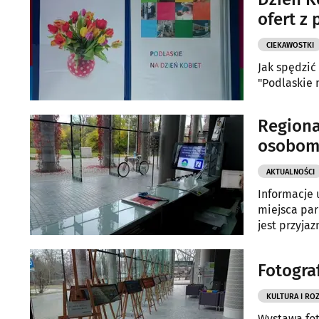
ofert z
CIEKAWOSTKI
Jak spędzić
"Podlaskie 
Regiona
osobom
AKTUALNOŚCI
Informacje 
miejsca par
jest przyj
Fotogra
KULTURA I RO
Wystawa fot