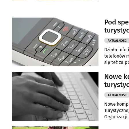
Pod spe
turysty
AKTUALNOŚCI
Działa info
telefonów m
się też za 
Nowe ko
turysty
AKTUALNOŚCI
Nowe komput
Turystyczne
Organizacji