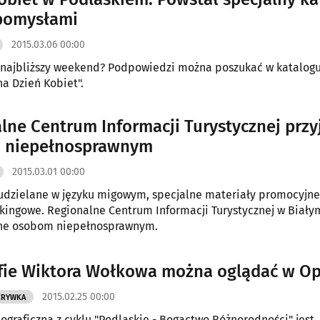
 pomysłami
2015.03.06 00:00
 najbliższy weekend? Podpowiedzi można poszukać w katalog
na Dzień Kobiet".
lne Centrum Informacji Turystycznej przy
 niepełnosprawnym
2015.03.01 00:00
udzielane w języku migowym, specjalne materiały promocyjne
kingowe. Regionalne Centrum Informacji Turystycznej w Biały
azne osobom niepełnosprawnym.
fie Wiktora Wołkowa można oglądać w O
2015.02.25 00:00
ZRYWKA
ograficzna z cyklu "Podlaskie - Bogactwo Różnorodności" jest