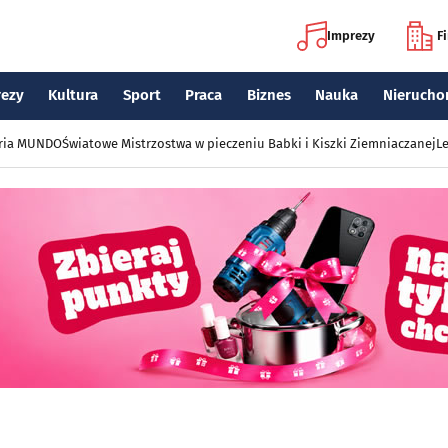
Imprezy
F
rezy
Kultura
Sport
Praca
Biznes
Nauka
Nierucho
eria MUNDO
Światowe Mistrzostwa w pieczeniu Babki i Kiszki Ziemniaczanej
Le