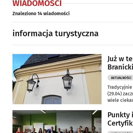
WIADOMOŚCI
Znaleziono 14 wiadomości
informacja turystyczna
Już w t
Branick
AKTUALNOŚCI
Tradycyjnie
(29.04) zac
wiele cieka
województwa
Punkty 
Certyfi