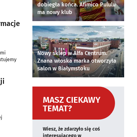
dobiegła końca. Afimico Pululu
ma nowy klub
rmacje
ami
Nowy sklep w Alfa Centrum.
aktujemy
Znana włoska marka otworzyła
salon w Białymstoku
ji
MASZ CIEKAWY
TEMAT?
j
Wiesz, że zdarzyło się coś
interesującego w