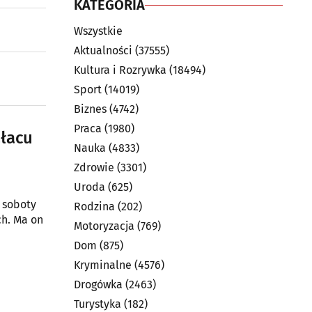
KATEGORIA
Wszystkie
Aktualności
(37555)
Kultura i Rozrywka
(18494)
Sport
(14019)
Biznes
(4742)
Praca
(1980)
ałacu
Nauka
(4833)
Zdrowie
(3301)
Uroda
(625)
 soboty
Rodzina
(202)
ch. Ma on
Motoryzacja
(769)
Dom
(875)
Kryminalne
(4576)
Drogówka
(2463)
Turystyka
(182)