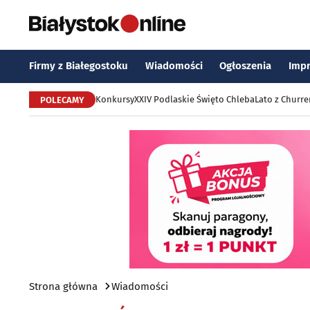
Firmy z Białegostoku
Wiadomości
Ogłoszenia
Imp
Konkursy
XXIV Podlaskie Święto Chleba
Lato z Churr
POLECAMY
Strona główna
Wiadomości