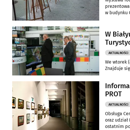
prezentowan
w budynku O
W Biały
Turysty
AKTUALNOŚCI
We wtorek (
Znajduje si
Informa
PROT
AKTUALNOŚCI
Obsługa Cen
oraz udział
ostatnim p