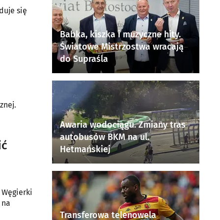
duje się
Babka, kiszka i muzyczne hity.
Światowe Mistrzostwa wracają
do Supraśla
znej.
Awaria wodociągu. Zmiany tras
autobusów BKM na ul.
ić
Hetmańskiej
 Węgierki
 na
Transferowa telenowela