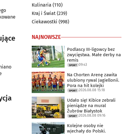
Kulinaria
(110)
ego
Kraj i Świat
(239)
fikowane
Ciekawostki
(998)
NAJNOWSZE
ujące
Podlascy III-ligowcy bez
zwycięstwa. Małe derby na
remis
09:43
SPORT
eniano
e
Na Chorten Arenę zawita
ulubiony rywal Jagiellonii.
Pora na hit kolejki
2026.08.08 15:18
SPORT
ycja
Udało się! Kibice zebrali
pieniądze na mural
Żubrów Białystok
2026.08.08 09:16
SPORT
Kolejne osoby nie
wjechały do Polski.