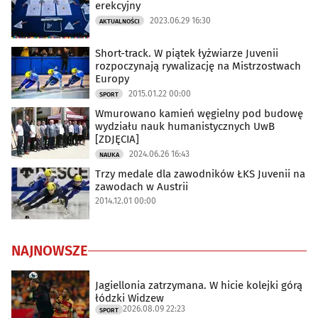
erekcyjny
2023.06.29 16:30
AKTUALNOŚCI
Short-track. W piątek łyżwiarze Juvenii
rozpoczynają rywalizację na Mistrzostwach
Europy
2015.01.22 00:00
SPORT
Wmurowano kamień węgielny pod budowę
wydziału nauk humanistycznych UwB
[ZDJĘCIA]
2024.06.26 16:43
NAUKA
Trzy medale dla zawodników ŁKS Juvenii na
zawodach w Austrii
2014.12.01 00:00
NAJNOWSZE
Jagiellonia zatrzymana. W hicie kolejki górą
łódzki Widzew
2026.08.09 22:23
SPORT