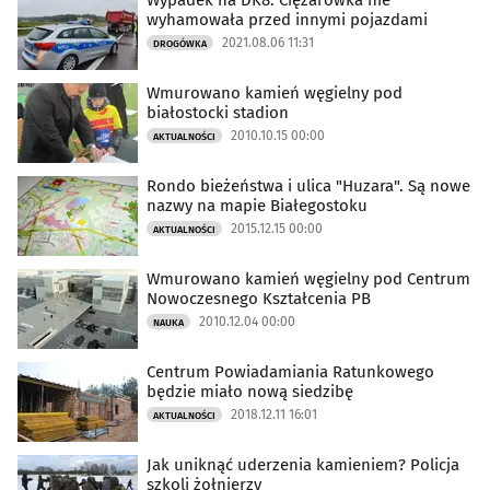
Wypadek na DK8. Ciężarówka nie
wyhamowała przed innymi pojazdami
2021.08.06 11:31
DROGÓWKA
Wmurowano kamień węgielny pod
białostocki stadion
2010.10.15 00:00
AKTUALNOŚCI
Rondo bieżeństwa i ulica "Huzara". Są nowe
nazwy na mapie Białegostoku
2015.12.15 00:00
AKTUALNOŚCI
Wmurowano kamień węgielny pod Centrum
Nowoczesnego Kształcenia PB
2010.12.04 00:00
NAUKA
Centrum Powiadamiania Ratunkowego
będzie miało nową siedzibę
2018.12.11 16:01
AKTUALNOŚCI
Jak uniknąć uderzenia kamieniem? Policja
szkoli żołnierzy