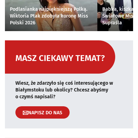
Podlasianka najpiękniejszą Polką.
Babka, kiszka i
Wiktoria Ptak zdobyła koronę Miss
Światowe Mistr
Polski 2026
Supraśla
MASZ CIEKAWY TEMAT?
Wiesz, że zdarzyło się coś interesującego w
Białymstoku lub okolicy? Chcesz abyśmy
o czymś napisali?
NAPISZ DO NAS