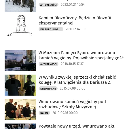
2022.01.21 15:54
AKTUALNOŚCI
Kamień filozoficzny. Będzie o filozofii
eksperymentalnej
2011.12.14 00:00
KULTURA I ROZRYWKA
W Muzeum Pamięci Sybiru wmurowano
kamień węgielny. Pojawił się specjalny gość
2018.10.15 17:37
AKTUALNOŚCI
W wyniku zwykłej sprzeczki chciał zabić
kolegę. 9 lat więzienia dla Dariusza Ż.
2015.07.09 00:00
KRYMINALNE
Wmurowano kamień węgielny pod
rozbudowę Szkoły Muzycznej
2010.09.16 00:00
NAUKA
Powstaje nowy urząd. Wmurowano akt