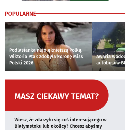
POPULARNE
Podlasianka najpiękniejszą Polką.
Wiktoria Ptak zdobyła koronę Miss
Awaria wodocią
Polski 2026
autobusów BKM 
MASZ CIEKAWY TEMAT?
Wiesz, że zdarzyło się coś interesującego w
Białymstoku lub okolicy? Chcesz abyśmy