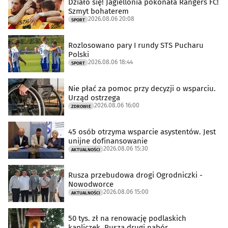
Działo się! Jagiellonia pokonała Rangers FC!
Szmyt bohaterem
2026.08.06 20:08
SPORT
Rozlosowano pary I rundy STS Pucharu
Polski
2026.08.06 18:44
SPORT
Nie płać za pomoc przy decyzji o wsparciu.
Urząd ostrzega
2026.08.06 16:00
ZDROWIE
45 osób otrzyma wsparcie asystentów. Jest
unijne dofinansowanie
2026.08.06 15:30
AKTUALNOŚCI
Rusza przebudowa drogi Ogrodniczki -
Nowodworce
2026.08.06 15:00
AKTUALNOŚCI
50 tys. zł na renowację podlaskich
kapliczek. Rusza drugi nabór