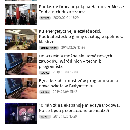
Podlaskie firmy pojadą na Hannover Messe.
To dla nich duża szansa
2020.02.04 13:29
BIZNES
Ku energetycznej niezależności.
Podbiałostockie gminy działają wspólnie w
klastrze
2019.12.03 13:36
AKTUALNOŚCI
Od września można się uczyć nowych
zawodów. Wśród nich – technik
programista
2019.03.08 12:08
NAUKA
Będą kształcić mistrzów programowania –
nowa szkoła w Białymstoku
2019.01.09 15:42
NAUKA
10 mln zł na ekspansję międzynarodową.
Na co będą przenaczone pieniądze?
2018.11.26 15:29
BIZNES