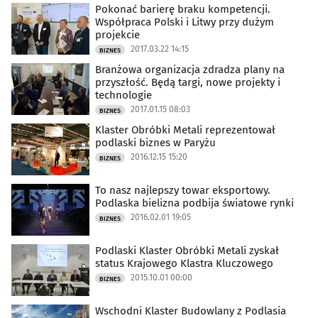
Pokonać barierę braku kompetencji.
Współpraca Polski i Litwy przy dużym
projekcie
2017.03.22 14:15
BIZNES
Branżowa organizacja zdradza plany na
przyszłość. Będą targi, nowe projekty i
technologie
2017.01.15 08:03
BIZNES
Klaster Obróbki Metali reprezentował
podlaski biznes w Paryżu
2016.12.15 15:20
BIZNES
To nasz najlepszy towar eksportowy.
Podlaska bielizna podbija światowe rynki
2016.02.01 19:05
BIZNES
Podlaski Klaster Obróbki Metali zyskał
status Krajowego Klastra Kluczowego
2015.10.01 00:00
BIZNES
Wschodni Klaster Budowlany z Podlasia