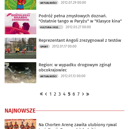
2012.07.29 00:00
AKTUALNOŚCI
Podróż pełna zmysłowych doznań.
"Ostatnie tango w Paryżu" w "Klasyce kina"
2012.03.27 00:00
KULTURA I ROZRYWKA
Reprezentant Angoli zrezygnował z testów
2012.01.17 00:00
SPORT
Region: w wypadku drogowym zginął
obcokrajowiec
2012.01.13 00:00
AKTUALNOŚCI
1
2
3
4
5
6
7
NAJNOWSZE
Na Chorten Arenę zawita ulubiony rywal