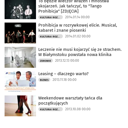
To będzie wieczór wrażeń i mnóstwa
skojarzeń. Jak tańczyć, to "Tango
Prohibicja" [ZDJĘCIA]
2014.01.14 00:00
KULTURA I ROZRYWKA
Prohibicja w rozrywkowej elicie. Musical,
kabaret i znane piosenki
2014.01.02 00:00
KULTURA I ROZRYWKA
Leczenie nie musi kojarzyć się ze strachem.
W Białymstoku powstała nowa klinika
2013.12.13 00:00
ZDROWIE
Leasing – dlaczego warto?
2013.11.18 00:00
BIZNES
Weekendowe warsztaty tańca dla
początkujących
2013.10.08 00:00
KULTURA I ROZRYWKA