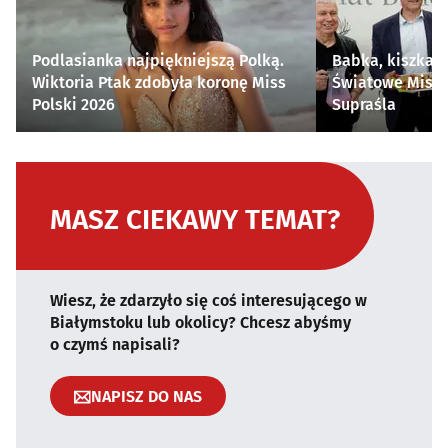
Podlasianka najpiękniejszą Polką.
Babka, kiszka i
Wiktoria Ptak zdobyła koronę Miss
Światowe Mistr
Polski 2026
Supraśla
MASZ CIEKAWY TEMAT?
Wiesz, że zdarzyło się coś interesującego w
Białymstoku lub okolicy? Chcesz abyśmy
o czymś napisali?
NAPISZ DO NAS