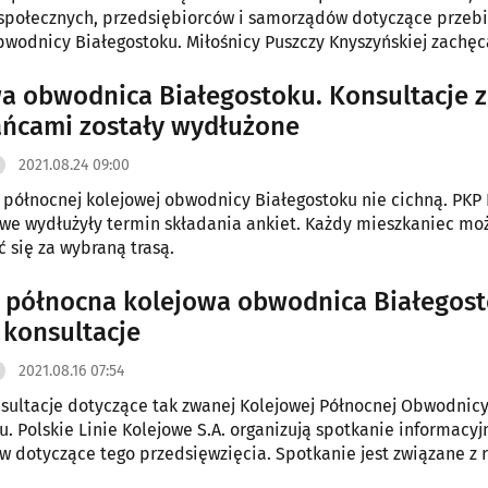
 społecznych, przedsiębiorców i samorządów dotyczące przebi
bwodnicy Białegostoku. Miłośnicy Puszczy Knyszyńskiej zachęc
ety, a w nich wskazywać wariant 13 - najkrótszy, najtańszy i na
rodowisku.
a obwodnica Białegostoku. Konsultacje z
ńcami zostały wydłużone
2021.08.24 09:00
 północnej kolejowej obwodnicy Białegostoku nie cichną. PKP 
owe wydłużyły termin składania ankiet. Każdy mieszkaniec mo
 się za wybraną trasą.
 północna kolejowa obwodnica Białegos
 konsultacje
2021.08.16 07:54
sultacje dotyczące tak zwanej Kolejowej Północnej Obwodnic
u. Polskie Linie Kolejowe S.A. organizują spotkanie informacyj
 dotyczące tego przedsięwzięcia. Spotkanie jest związane z r
onalności tej inwestycji.