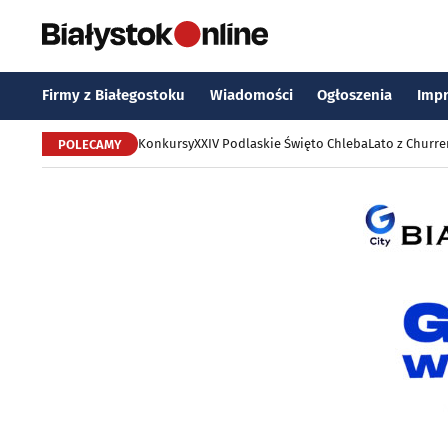
Firmy z Białegostoku
Wiadomości
Ogłoszenia
Imp
Konkursy
XXIV Podlaskie Święto Chleba
Lato z Churr
POLECAMY