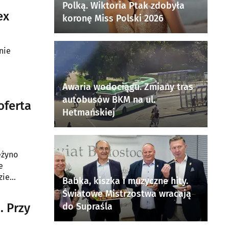
Polką. Wiktoria Ptak zdobyła
ex
koronę Miss Polski 2026
nie
Awaria wodociągu. Zmiany tras
autobusów BKM na ul.
oferta
Hetmańskiej
ężyno
e
zie
Babka, kiszka i muzyczne hity.
Światowe Mistrzostwa wracają
. Przy
do Supraśla