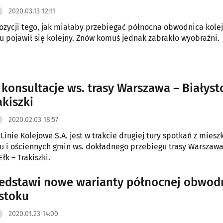
2020.03.13 12:11
zycji tego, jak miałaby przebiegać północna obwodnica kole
u pojawił się kolejny. Znów komuś jednak zabrakło wyobraźni.
 konsultacje ws. trasy Warszawa – Białyst
akiszki
2020.02.03 18:57
 Kolejowe S.A. jest w trakcie drugiej tury spotkań z mieszkańcami
u i ościennych gmin ws. dokładnego przebiegu trasy Warszawa
Ełk – Trakiszki.
edstawi nowe warianty północnej obwod
stoku
2020.01.23 14:00