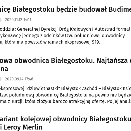
cę Białegostoku będzie budował Budim
2020.11.12 14:11
 oddział Generalnej Dyrekcji Dróg Krajowych i Autostrad formal
wykonawcę jednego z odcinków tzw. południowej obwodnicy
u, która ma powstać w ramach ekspresowej S19.
owa obwodnica Białegostoku. Najtańsza 
ona
2020.09.14 17:46
kspresowej "dziewiętnastki" Białystok Zachód – Białystok Ksi
 tzw. południową obwodnicę Białegostoku na pewno nie będzi
a z Turcji, która złożyła bardzo atrakcyjną ofertę. Po jej anali
jest niedoszacowana.
riant kolejowej obwodnicy Białegostoku
i Leroy Merlin