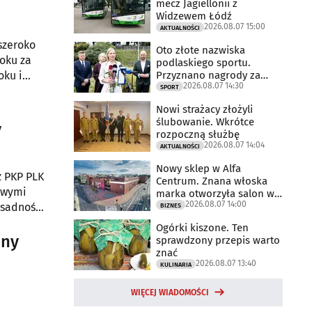
mecz Jagiellonii z
Widzewem Łódź
2026.08.07 15:00
AKTUALNOŚCI
szeroko
Oto złote nazwiska
oku za
podlaskiego sportu.
Przyznano nagrody za
oku i
2026.08.07 14:30
2025 rok
SPORT
Nowi strażacy złożyli
ślubowanie. Wkrótce
y
rozpoczną służbę
2026.08.07 14:04
AKTUALNOŚCI
Nowy sklep w Alfa
z PKP PLK
Centrum. Znana włoska
iwymi
marka otworzyła salon w
2026.08.07 14:00
Białymstoku
asadności
BIZNES
Ogórki kiszone. Ten
nia.
any
sprawdzony przepis warto
znać
2026.08.07 13:40
KULINARIA
WIĘCEJ WIADOMOŚCI