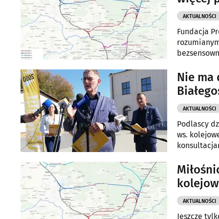
AKTUALNOŚCI
Fundacja Pr
rozumianym
bezsensowną
przywróceni
Nie ma 
Białego
AKTUALNOŚCI
Podlascy dz
ws. kolejow
konsultacja
koszty społ
chociażby 
Miłośni
kolejow
AKTUALNOŚCI
Jeszcze tyl