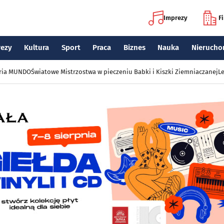
Imprezy
F
rezy
Kultura
Sport
Praca
Biznes
Nauka
Nierucho
eria MUNDO
Światowe Mistrzostwa w pieczeniu Babki i Kiszki Ziemniaczanej
Le