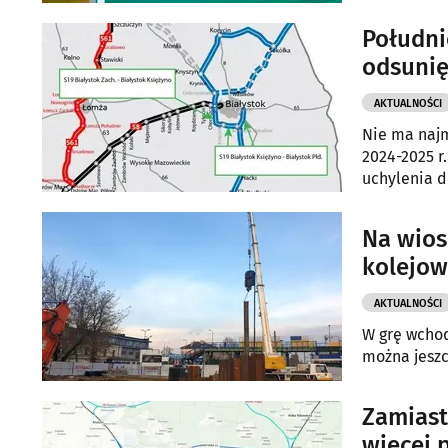
Południ
odsunię
AKTUALNOŚCI
Nie ma najm
2024-2025 r
uchylenia d
Na wios
kolejow
AKTUALNOŚCI
W grę wchod
można jeszc
Zamiast
więcej p