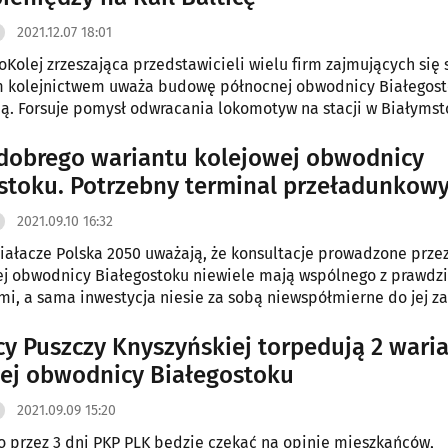
2021.12.07 18:01
oKolej zrzeszająca przedstawicieli wielu firm zajmujących się 
 kolejnictwem uważa budowę północnej obwodnicy Białegost
. Forsuje pomysł odwracania lokomotyw na stacji w Białymst
e do ruchu odcinka Turczyn - Białystok Starosielce.
dobrego wariantu kolejowej obwodnicy
stoku. Potrzebny terminal przeładunkow
2021.09.10 16:32
iałacze Polska 2050 uważają, że konsultacje prowadzone prze
ej obwodnicy Białegostoku niewiele mają wspólnego z prawdz
mi, a sama inwestycja niesie za sobą niewspółmierne do jej z
eczne. Ich zdaniem w większym stopniu należałoby skupić się
na budowie terminala przeładunkowego z prawdziwego zdarze
cy Puszczy Knyszyńskiej torpedują 2 wari
ej obwodnicy Białegostoku
2021.09.09 15:20
ko przez 3 dni PKP PLK będzie czekać na opinie mieszkańców,