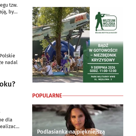
egu tzw.
ają, by
jbardziej
Polskie
że nadal
toku?
POPULARNE
y
ne dla
ealizacją
Podlasianka najpiękniejszą