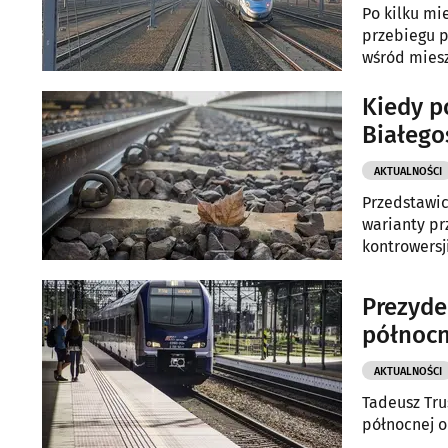
Po kilku mi
przebiegu 
wśród miesz
Kiedy p
Białego
AKTUALNOŚCI
Przedstawic
warianty pr
kontrowersji
Prezyde
północn
AKTUALNOŚCI
Tadeusz Tru
północnej o