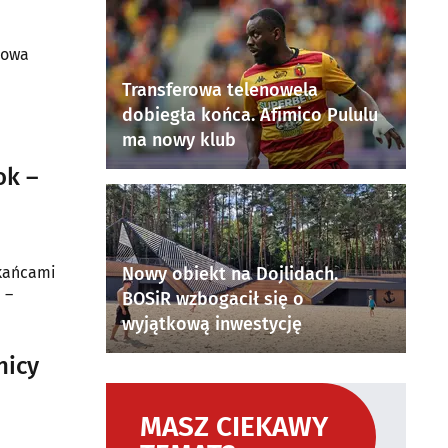
jowa
Transferowa telenowela
dobiegła końca. Afimico Pululu
ma nowy klub
ok –
Nowy obiekt na Dojlidach.
 –
BOSiR wzbogacił się o
wyjątkową inwestycję
nicy
MASZ CIEKAWY