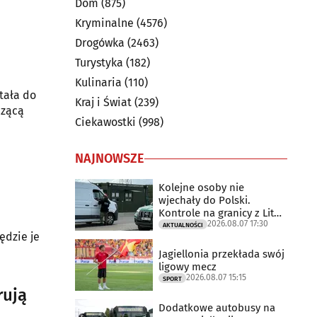
Dom
(875)
Kryminalne
(4576)
Drogówka
(2463)
Turystyka
(182)
Kulinaria
(110)
tała do
Kraj i Świat
(239)
czącą
Ciekawostki
(998)
NAJNOWSZE
Kolejne osoby nie
wjechały do Polski.
Kontrole na granicy z Litwą
2026.08.07 17:30
trwają
AKTUALNOŚCI
ędzie je
Jagiellonia przekłada swój
ligowy mecz
2026.08.07 15:15
SPORT
rują
Dodatkowe autobusy na