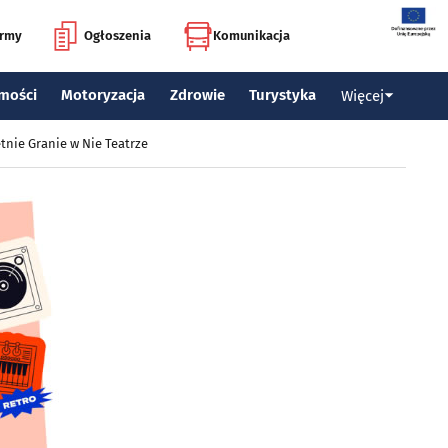
irmy
Ogłoszenia
Komunikacja
mości
Motoryzacja
Zdrowie
Turystyka
Więcej
tnie Granie w Nie Teatrze