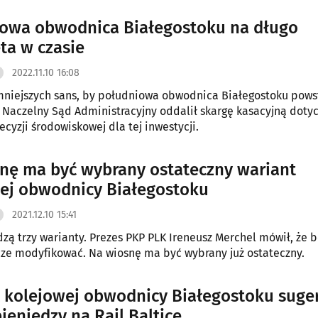
owa obwodnica Białegostoku na długo
ta w czasie
2022.11.10 16:08
niejszych sans, by południowa obwodnica Białegostoku pows
. Naczelny Sąd Administracyjny oddalił skargę kasacyjną doty
ecyzji środowiskowej dla tej inwestycji.
nę ma być wybrany ostateczny wariant
ej obwodnicy Białegostoku
2021.12.10 15:41
zą trzy warianty. Prezes PKP PLK Ireneusz Merchel mówił, że b
ze modyfikować. Na wiosnę ma być wybrany już ostateczny.
 kolejowej obwodnicy Białegostoku suge
ieniędzy na Rail Balticę