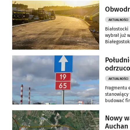
Obwodni
AKTUALNOŚCI
Białostocki
wybrał już 
Białegostok
Południ
odrzuc
AKTUALNOŚCI
Fragmentu e
stanowiący
budować firm
uznano, że 
Nowy wa
Auchan 