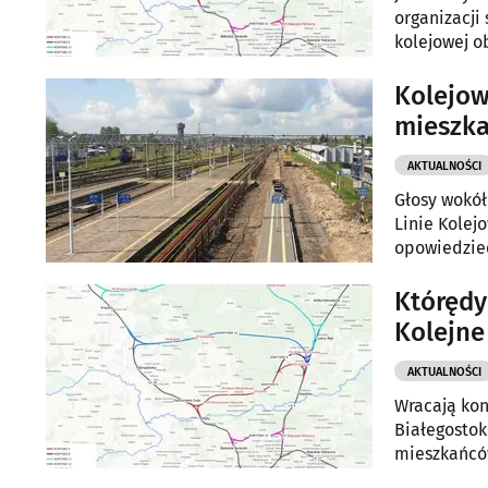
organizacji
kolejowej o
wysyłać anki
przyjazny ś
Kolejow
mieszka
AKTUALNOŚCI
Głosy wokół
Linie Kolej
opowiedzieć
Którędy
Kolejne
AKTUALNOŚCI
Wracają kon
Białegostok
mieszkańców
studium wyk