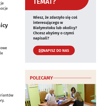
TEMAT?
cje
mocje
Wiesz, że zdarzyło się coś
interesującego w
icy
Białymstoku lub okolicy?
Chcesz abyśmy o czymś
napisali?
nowe
NAPISZ DO NAS
le
POLECAMY
ariantów
ry.