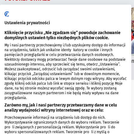
Ustawienia prywatności
Kliknięcie przycisku „Nie zgadzam się” powoduje zachowanie
domyślnych ustawień tylko niezbędnych plików cookie.
My i nasi partnerzy przechowujemy i/lub uzyskujemy dostęp do informacji
na urządzeniu, takich jak unikalne identyfikatory w cookie i innych
pamięciach przeglądarki w celu przetwarzania danych osobowych.
Niektórzy dostawcy mogą przetwarzać Twoje dane osobowe na podstawie
Dzień Informatyka na
Mityng Gwiazd 
uzasadnionego interesu, aby sprzeciwić się temu, otwórz „Ustawienia”.
Politechnice Białostockiej
Kościuszki
Możesz zaakceptować, odrzucić lub zarządzać swoimi ustawieniami,
klikając przycisk „Zarządzaj ustawieniami” lub w dowolnym momencie,
klikając przycisk odcisku palca w lewym dolnym rogu witryny. Aby wycofać
zgodę kliknij odcisk palca lub link w stopce serwisu i kliknij pozycję Moje
dane, na tej stronie możesz wycofać swoją zgodę. Te wybory zostaną
NAJNOWSZE
zasygnalizowane naszym partnerom i nie będą miały wpływu na dane
przeglądania.
Zarówno my, jak i nasi partnerzy przetwarzamy dane w celu
Kolejne osoby nie wjechały do Polski.
analizy wydajności witryny internetowej oraz w celu:
Kontrole na granicy z Litwą trwają
Przechowywanie informacji na urządzeniu lub dostęp do nich.
2026.08.07 17:30
AKTUALNOŚCI
Wykorzystywanie ograniczonych danych do wyboru reklam. Tworzenie
profili związanych z personalizacją reklam. Wykorzystanie profili do
wyboru spersonalizowanych reklam. Tworzenie profili z myślą o