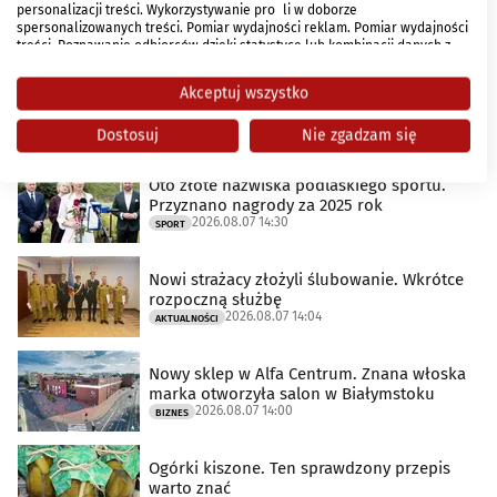
Jagiellonia przekłada swój ligowy mecz
personalizacji treści. Wykorzystywanie profili w doborze
2026.08.07 15:15
spersonalizowanych treści. Pomiar wydajności reklam. Pomiar wydajności
SPORT
treści. Poznawanie odbiorców dzięki statystyce lub kombinacji danych z
różnych źródeł. Opracowywanie i ulepszanie usług. Wykorzystywanie
ograniczonych danych do wyboru treści.
Dodatkowe autobusy na mecz Jagiellonii z
Akceptuj wszystko
Dane mogą być udostępniane poza Unię Europejską i wysyłane do USA.
Widzewem Łódź
Twoja zgoda i polityka cookie dotyczą wyłącznie tej witryny/aplikacji.
2026.08.07 15:00
AKTUALNOŚCI
Dostosuj
Nie zgadzam się
Wyświetl listę partnerów (1 dostawców IAB)
Używamy Twoich danych w następujących celach:
Oto złote nazwiska podlaskiego sportu.
Przyznano nagrody za 2025 rok
Cele przetwarzania IAB:
2026.08.07 14:30
SPORT
Przechowywanie informacji na urządzeniu lub
dostęp do nich
Nowi strażacy złożyli ślubowanie. Wkrótce
rozpoczną służbę
Wykorzystywanie ograniczonych danych do
2026.08.07 14:04
AKTUALNOŚCI
wyboru reklam
Tworzenie profili w celu spersonalizowanych
Nowy sklep w Alfa Centrum. Znana włoska
reklam
marka otworzyła salon w Białymstoku
2026.08.07 14:00
BIZNES
Wykorzystanie profili do wyboru
spersonalizowanych reklam
Ogórki kiszone. Ten sprawdzony przepis
warto znać