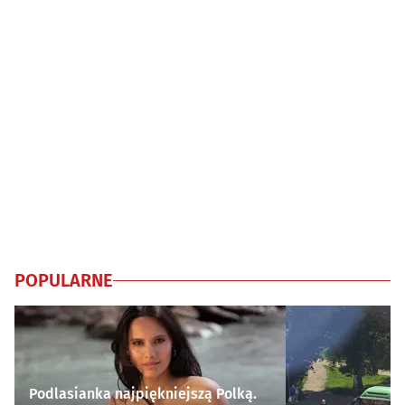
Cele przetwarzania inne niż IAB:
Niezbędne
Wydajność (Performance)
Funkcjonalne
Reklama / śledzenie
POPULARNE
Podlasianka najpiękniejszą Polką.