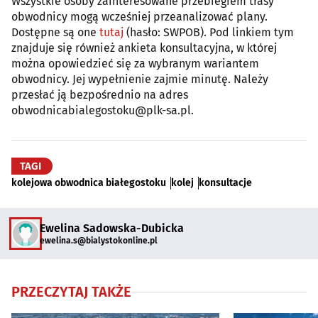
Wszystkie osoby zainteresowane przebiegiem trasy
obwodnicy mogą wcześniej przeanalizować plany.
Dostępne są one
tutaj
(hasło: SWPOB). Pod linkiem tym
znajduje się również ankieta konsultacyjna, w której
można opowiedzieć się za wybranym wariantem
obwodnicy. Jej wypełnienie zajmie minutę. Należy
przesłać ją bezpośrednio na adres
obwodnicabialegostoku@plk-sa.pl.
TAGI
kolejowa obwodnica białegostoku
kolej
konsultacje
Ewelina Sadowska-Dubicka
ewelina.s@bialystokonline.pl
PRZECZYTAJ TAKŻE