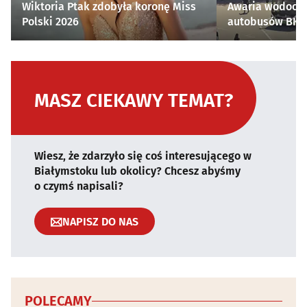
Wiktoria Ptak zdobyła koronę Miss
Awaria wodocią
Polski 2026
autobusów BKM 
MASZ CIEKAWY TEMAT?
Wiesz, że zdarzyło się coś interesującego w
Białymstoku lub okolicy? Chcesz abyśmy
o czymś napisali?
NAPISZ DO NAS
POLECAMY