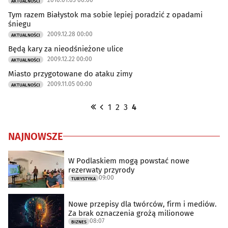
2010.01.03 00:00
AKTUALNOŚCI
Tym razem Białystok ma sobie lepiej poradzić z opadami
śniegu
2009.12.28 00:00
AKTUALNOŚCI
Będą kary za nieodśnieżone ulice
2009.12.22 00:00
AKTUALNOŚCI
Miasto przygotowane do ataku zimy
2009.11.05 00:00
AKTUALNOŚCI
1
2
3
4
NAJNOWSZE
W Podlaskiem mogą powstać nowe
rezerwaty przyrody
09:00
TURYSTYKA
Nowe przepisy dla twórców, firm i mediów.
Za brak oznaczenia grożą milionowe
08:07
BIZNES