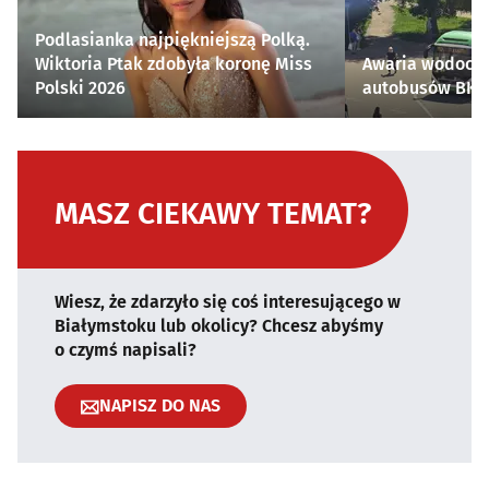
Podlasianka najpiękniejszą Polką.
Wiktoria Ptak zdobyła koronę Miss
Awaria wodocią
Polski 2026
autobusów BKM 
MASZ CIEKAWY TEMAT?
Wiesz, że zdarzyło się coś interesującego w
Białymstoku lub okolicy? Chcesz abyśmy
o czymś napisali?
NAPISZ DO NAS