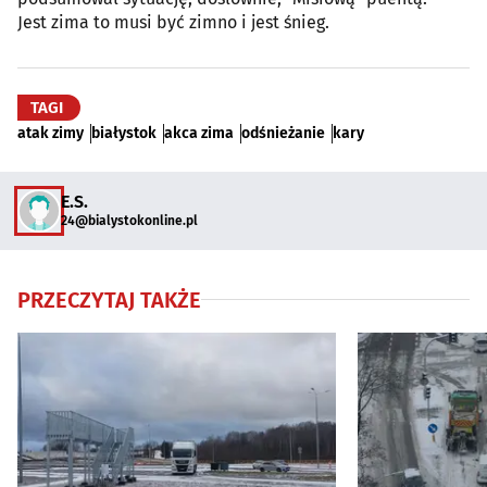
Jest zima to musi być zimno i jest śnieg.
TAGI
atak zimy
białystok
akca zima
odśnieżanie
kary
E.S.
24@bialystokonline.pl
PRZECZYTAJ TAKŻE