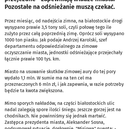
Pozostałe na odśnieżanie muszą czekać.
Przez miesiąc, od nadejścia zimna, na białostockie drogi
wysypano prawie 3,5 tony soli, czyli połowę tego ile
zużyto przez całą poprzednią zimę. Oprócz soli wysypano
1000 ton piasku. Jak podaje Andrzej Karolski, szef
departamentu odpowiedzialnego za zimowe
oczyszczanie miasta, jednostki odśnieżające przejechały
łącznie prawie 100 tys. km.
Miasto na usuwanie skutków zimowej aury do tej pory
wydało 1,1 mln. W sumie ma na ten cel ma
przeznaczonych 6 mln zł, i jak zapewnia, w razie potrzeby
będzie ta kwota zwiększona.
Mimo sporych nakładów, na części białostockich ulic
nadal zalegają spore ilości śniegu. Jeszcze gorzej jest na
chodnikach. Nie powinniśmy się jednak martwić.
Zastępca prezydenta miasta, Aleksander Sosna,
podsumował sytuację, dosłownie, "Misiową" puentą: -