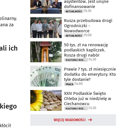
asystentów. Jest unijne
dofinansowanie
15:30
AKTUALNOŚCI
linarny.
Rusza przebudowa drogi
nana za
Ogrodniczki -
Nowodworce
15:00
AKTUALNOŚCI
50 tys. zł na renowację
li ich
podlaskich kapliczek.
Rusza drugi nabór
14:30
KULTURA I ROZRYWKA
Prawie 7 tys. zł miesięcznie
dodatku do emerytury. Kto
tyle dostanie?
14:00
PRACA
XXIV Podlaskie Święto
Chleba już w niedzielę w
Ciechanowcu
skiego
13:30
KULTURA I ROZRYWKA
WIĘCEJ WIADOMOŚCI
kłócił