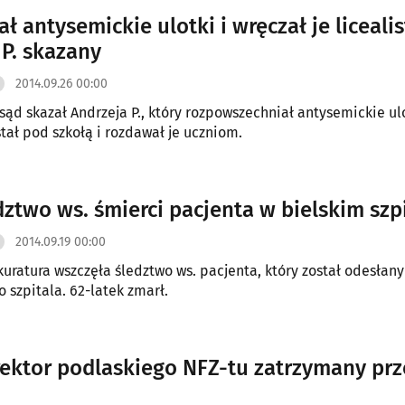
ł antysemickie ulotki i wręczał je liceali
 P. skazany
2014.09.26 00:00
 sąd skazał Andrzeja P., który rozpowszechniał antysemickie ulo
tał pod szkołą i rozdawał je uczniom.
edztwo ws. śmierci pacjenta w bielskim szp
2014.09.19 00:00
kuratura wszczęła śledztwo ws. pacjenta, który został odesłany
 szpitala. 62-latek zmarł.
ektor podlaskiego NFZ-tu zatrzymany prz