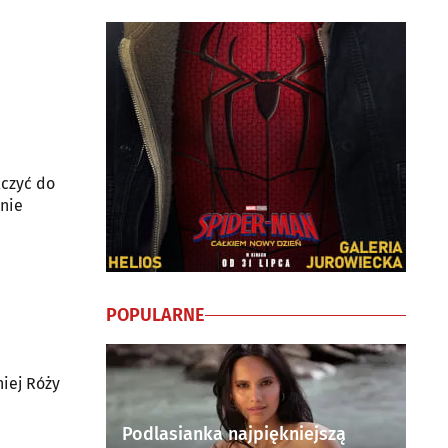
lczyć do
 nie
POPULARNE
niej Róży
Podlasianka najpiękniejszą