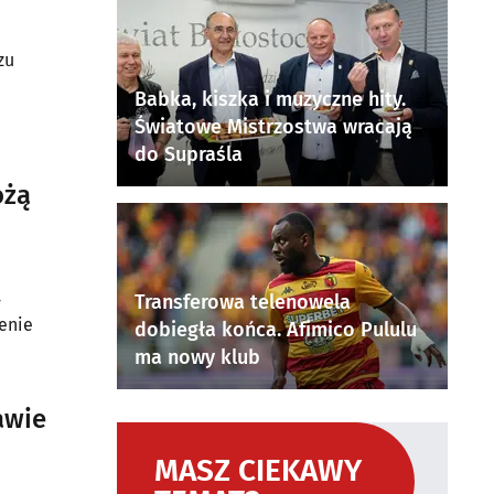
zu
Babka, kiszka i muzyczne hity.
Światowe Mistrzostwa wracają
do Supraśla
ożą
-
Transferowa telenowela
enie
dobiegła końca. Afimico Pululu
ma nowy klub
awie
MASZ CIEKAWY