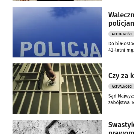
Waleczn
policja
AKTUALNOŚCI
Do białosto
42-letni mę
Czy za 
AKTUALNOŚCI
Sąd Najwyżs
zabójstwa T
Swastyk
prawom