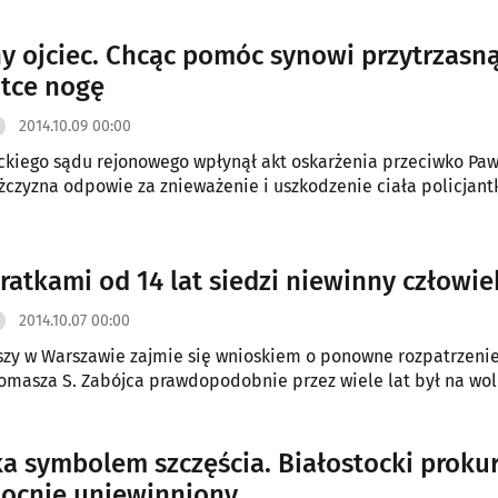
y ojciec. Chcąc pomóc synowi przytrzasną
ntce nogę
2014.10.09 00:00
ckiego sądu rejonowego wpłynął akt oskarżenia przeciwko Paw
żczyzna odpowie za znieważenie i uszkodzenie ciała policjantk
kratkami od 14 lat siedzi niewinny człowie
2014.10.07 00:00
zy w Warszawie zajmie się wnioskiem o ponowne rozpatrzeni
omasza S. Zabójca prawdopodobnie przez wiele lat był na wol
a symbolem szczęścia. Białostocki proku
ocnie uniewinniony