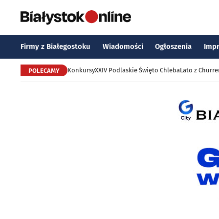
Firmy z Białegostoku
Wiadomości
Ogłoszenia
Imp
Konkursy
XXIV Podlaskie Święto Chleba
Lato z Churr
POLECAMY