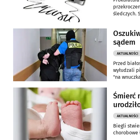
przekroczen
śledczych. 
Oszukiw
sądem
AKTUALNOŚCI
Przed biało
wyłudzali p
"na wnuczka
Śmierć 
urodził
AKTUALNOŚCI
Biegli stwi
chorobowe 