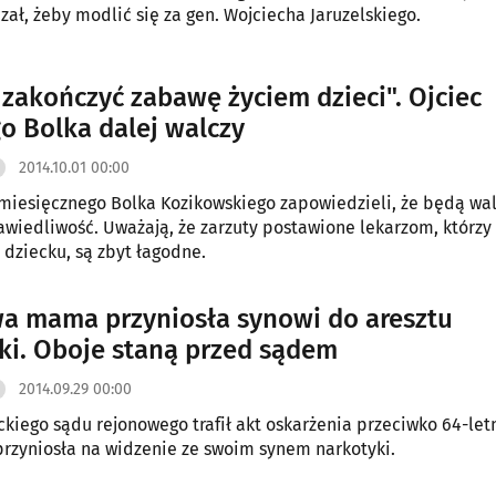
czał, żeby modlić się za gen. Wojciecha Jaruzelskiego.
 zakończyć zabawę życiem dzieci". Ojciec
o Bolka dalej walczy
2014.10.01 00:00
miesięcznego Bolka Kozikowskiego zapowiedzieli, że będą wa
awiedliwość. Uważają, że zarzuty postawione lekarzom, którzy
 dziecku, są zbyt łagodne.
wa mama przyniosła synowi do aresztu
ki. Oboje staną przed sądem
2014.09.29 00:00
ckiego sądu rejonowego trafił akt oskarżenia przeciwko 64-let
przyniosła na widzenie ze swoim synem narkotyki.