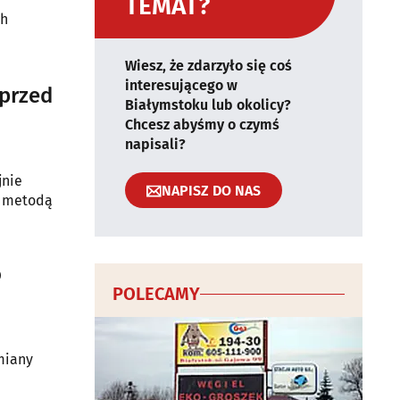
TEMAT?
ch
Wiesz, że zdarzyło się coś
interesującego w
 przed
Białymstoku lub okolicy?
Chcesz abyśmy o czymś
napisali?
jnie
NAPISZ DO NAS
ą metodą
o
POLECAMY
zmiany