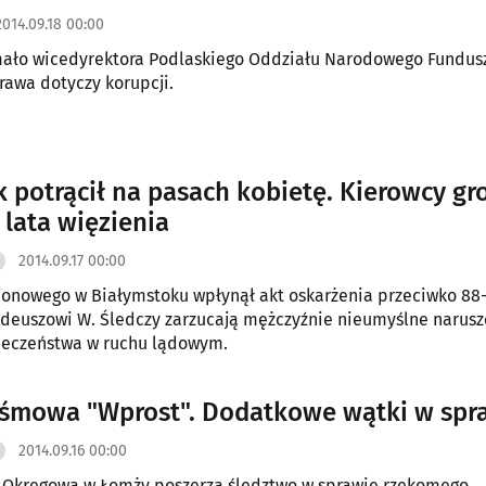
2014.09.18 00:00
mało wicedyrektora Podlaskiego Oddziału Narodowego Fundus
rawa dotyczy korupcji.
k potrącił na pasach kobietę. Kierowcy gr
 lata więzienia
2014.09.17 00:00
onowego w Białymstoku wpłynął akt oskarżenia przeciwko 88
deuszowi W. Śledczy zarzucają mężczyźnie nieumyślne narusz
ieczeństwa w ruchu lądowym.
aśmowa "Wprost". Dodatkowe wątki w spr
2014.09.16 00:00
a Okręgowa w Łomży poszerza śledztwo w sprawie rzekomego