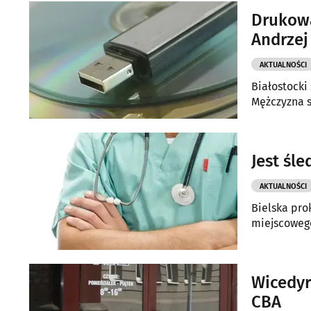
Drukowa
Andrzej
AKTUALNOŚCI
Białostocki
Mężczyzna s
Jest śl
AKTUALNOŚCI
Bielska pro
miejscowego
Wicedyr
CBA