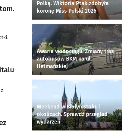
Polką. Wiktoria Ptak zdobyła
stom.
koronę Miss Polski 2026
tki.
Awaria wodociągu. Zmiany tras
autobusów BKM na ul.
Hetmańskiej
italu
 z
Weekend w Białymstoku i
okolicach. Sprawdź przegląd
ez
wydarzeń