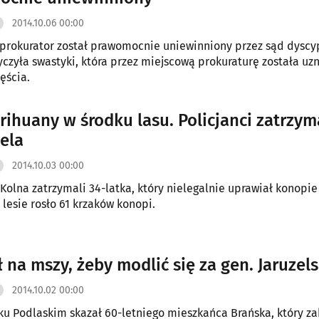
2014.10.06 00:00
 prokurator został prawomocnie uniewinniony przez sąd dyscyp
czyła swastyki, która przez miejscową prokuraturę została uz
ęścia.
rihuany w środku lasu. Policjanci zatrzyma
iela
2014.10.03 00:00
z Kolna zatrzymali 34-latka, który nielegalnie uprawiał konopie
 lesie rosło 61 krzaków konopi.
ł na mszy, żeby modlić się za gen. Jaruzel
2014.10.02 00:00
ku Podlaskim skazał 60-letniego mieszkańca Brańska, który za