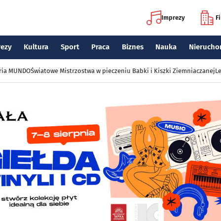
Imprezy
F
rezy
Kultura
Sport
Praca
Biznes
Nauka
Nierucho
eria MUNDO
Światowe Mistrzostwa w pieczeniu Babki i Kiszki Ziemniaczanej
Le