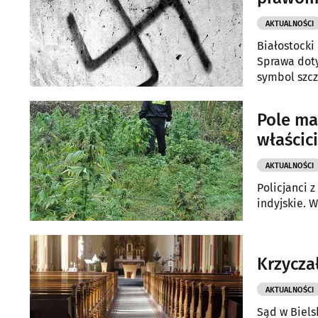
AKTUALNOŚCI
Białostocki
Sprawa doty
symbol szcz
Pole ma
właścic
AKTUALNOŚCI
Policjanci 
indyjskie. W
Krzycza
AKTUALNOŚCI
Sąd w Biels