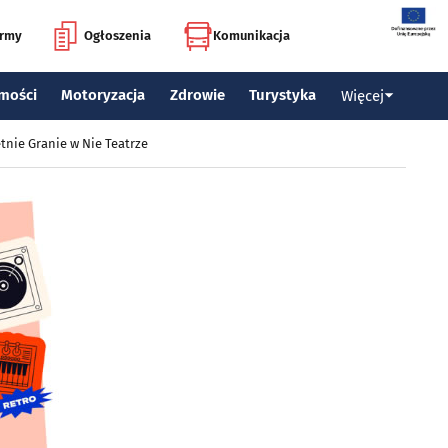
irmy
Ogłoszenia
Komunikacja
mości
Motoryzacja
Zdrowie
Turystyka
Więcej
tnie Granie w Nie Teatrze