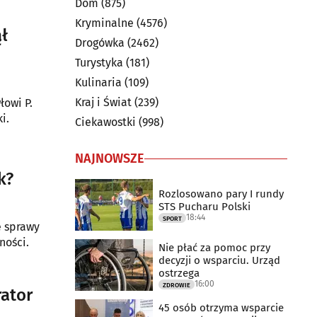
Dom
(875)
Kryminalne
(4576)
ł
Drogówka
(2462)
Turystyka
(181)
Kulinaria
(109)
Kraj i Świat
(239)
łowi P.
i.
Ciekawostki
(998)
NAJNOWSZE
k?
Rozlosowano pary I rundy
STS Pucharu Polski
18:44
SPORT
e sprawy
ności.
Nie płać za pomoc przy
decyzji o wsparciu. Urząd
ostrzega
16:00
ZDROWIE
rator
45 osób otrzyma wsparcie