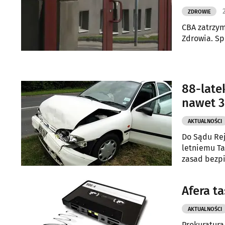
ZDROWIE
CBA zatrzy
Zdrowia. Sp
88-late
nawet 3
AKTUALNOŚCI
Do Sądu Rej
letniemu Ta
zasad bezp
Afera t
AKTUALNOŚCI
Prokuratur