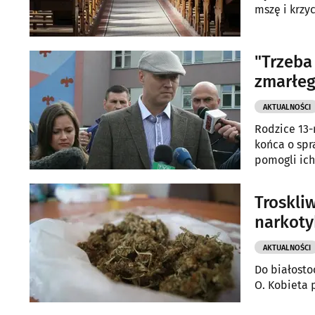
mszę i krzy
"Trzeba
zmarłeg
AKTUALNOŚCI
Rodzice 13-
końca o spr
pomogli ich
Troskli
narkoty
AKTUALNOŚCI
Do białosto
O. Kobieta 