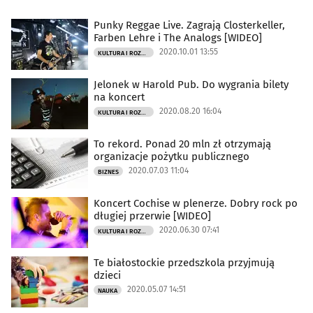
Punky Reggae Live. Zagrają Closterkeller,
Farben Lehre i The Analogs [WIDEO]
2020.10.01 13:55
KULTURA I ROZRYWKA
Jelonek w Harold Pub. Do wygrania bilety
na koncert
2020.08.20 16:04
KULTURA I ROZRYWKA
To rekord. Ponad 20 mln zł otrzymają
organizacje pożytku publicznego
2020.07.03 11:04
BIZNES
Koncert Cochise w plenerze. Dobry rock po
długiej przerwie [WIDEO]
2020.06.30 07:41
KULTURA I ROZRYWKA
Te białostockie przedszkola przyjmują
dzieci
2020.05.07 14:51
NAUKA