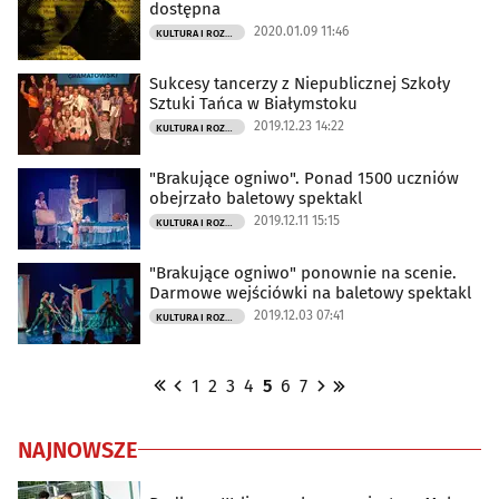
dostępna
2020.01.09 11:46
KULTURA I ROZRYWKA
Sukcesy tancerzy z Niepublicznej Szkoły
Sztuki Tańca w Białymstoku
2019.12.23 14:22
KULTURA I ROZRYWKA
"Brakujące ogniwo". Ponad 1500 uczniów
obejrzało baletowy spektakl
2019.12.11 15:15
KULTURA I ROZRYWKA
"Brakujące ogniwo" ponownie na scenie.
Darmowe wejściówki na baletowy spektakl
2019.12.03 07:41
KULTURA I ROZRYWKA
1
2
3
4
5
6
7
NAJNOWSZE