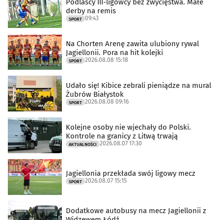
Podlascy III-ligowcy bez zwycięstwa. Małe
derby na remis
09:43
SPORT
Na Chorten Arenę zawita ulubiony rywal
Jagiellonii. Pora na hit kolejki
2026.08.08 15:18
SPORT
Udało się! Kibice zebrali pieniądze na mural
Żubrów Białystok
2026.08.08 09:16
SPORT
Kolejne osoby nie wjechały do Polski.
Kontrole na granicy z Litwą trwają
2026.08.07 17:30
AKTUALNOŚCI
Jagiellonia przekłada swój ligowy mecz
2026.08.07 15:15
SPORT
Dodatkowe autobusy na mecz Jagiellonii z
Widzewem Łódź