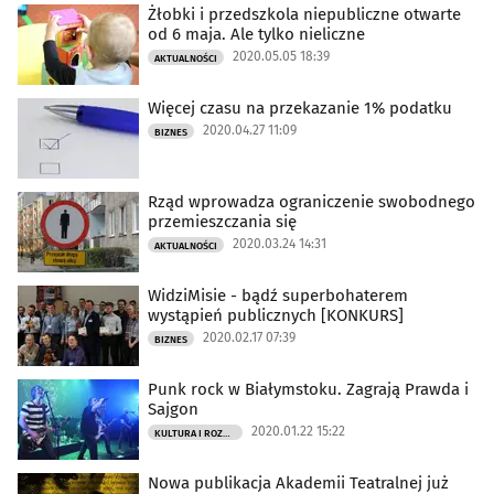
Żłobki i przedszkola niepubliczne otwarte
od 6 maja. Ale tylko nieliczne
2020.05.05 18:39
AKTUALNOŚCI
Więcej czasu na przekazanie 1% podatku
2020.04.27 11:09
BIZNES
Rząd wprowadza ograniczenie swobodnego
przemieszczania się
2020.03.24 14:31
AKTUALNOŚCI
WidziMisie - bądź superbohaterem
wystąpień publicznych [KONKURS]
2020.02.17 07:39
BIZNES
Punk rock w Białymstoku. Zagrają Prawda i
Sajgon
2020.01.22 15:22
KULTURA I ROZRYWKA
Nowa publikacja Akademii Teatralnej już