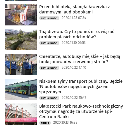
Przed biblioteką stanęła ławeczka z
darmowymi audiobookami
2020.11.25 07:34
AKTUALNOŚCI
Tną drzewa. Czy to pomoże rozwiązać
problem ptasich odchodów?
2020.11.10 07:53
AKTUALNOŚCI
Cmentarze, autobusy miejskie – jak będą
funkcjonować w czerwonej strefie?
2020.10.22 17:40
AKTUALNOŚCI
Niskoemisyjny transport publiczny. Będzie
19 autobusów napędzanych gazem
sprężonym
2020.10.22 15:42
AKTUALNOŚCI
Białostocki Park Naukowo-Technologiczny
otrzymał nagrodę za utworzenie Epi-
Centrum Nauki
2020.10.13 16:38
NAUKA