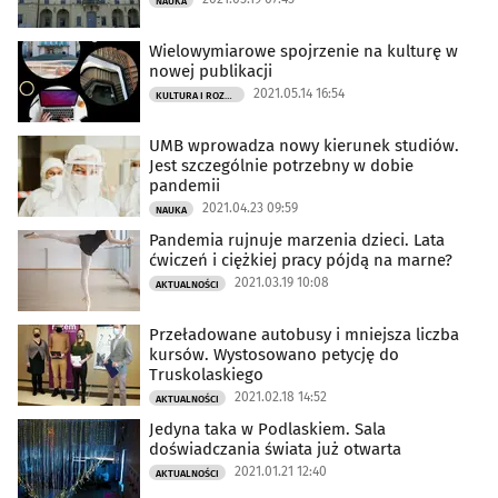
NAUKA
Wielowymiarowe spojrzenie na kulturę w
nowej publikacji
2021.05.14 16:54
KULTURA I ROZRYWKA
UMB wprowadza nowy kierunek studiów.
Jest szczególnie potrzebny w dobie
pandemii
2021.04.23 09:59
NAUKA
Pandemia rujnuje marzenia dzieci. Lata
ćwiczeń i ciężkiej pracy pójdą na marne?
2021.03.19 10:08
AKTUALNOŚCI
Przeładowane autobusy i mniejsza liczba
kursów. Wystosowano petycję do
Truskolaskiego
2021.02.18 14:52
AKTUALNOŚCI
Jedyna taka w Podlaskiem. Sala
doświadczania świata już otwarta
2021.01.21 12:40
AKTUALNOŚCI