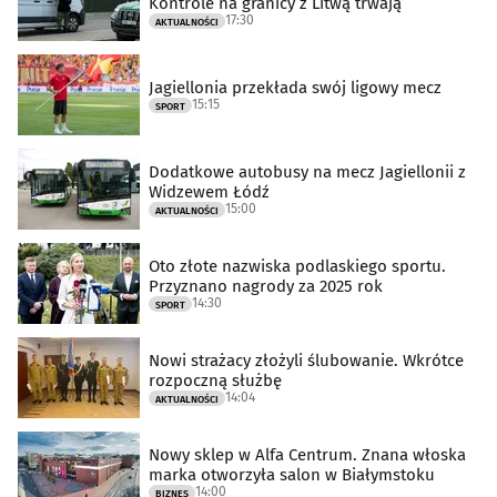
Kontrole na granicy z Litwą trwają
17:30
AKTUALNOŚCI
Jagiellonia przekłada swój ligowy mecz
15:15
SPORT
Dodatkowe autobusy na mecz Jagiellonii z
Widzewem Łódź
15:00
AKTUALNOŚCI
Oto złote nazwiska podlaskiego sportu.
Przyznano nagrody za 2025 rok
14:30
SPORT
Nowi strażacy złożyli ślubowanie. Wkrótce
rozpoczną służbę
14:04
AKTUALNOŚCI
Nowy sklep w Alfa Centrum. Znana włoska
marka otworzyła salon w Białymstoku
14:00
BIZNES