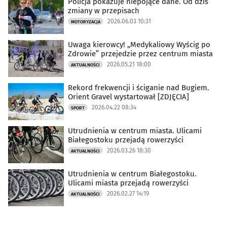
Policja pokazuje niepojące dane. Od dziś
zmiany w przepisach
2026.06.03 10:31
MOTORYZACJA
Uwaga kierowcy! „Medykaliowy Wyścig po
Zdrowie” przejedzie przez centrum miasta
2026.05.21 18:00
AKTUALNOŚCI
Rekord frekwencji i ściganie nad Bugiem.
Orient Gravel wystartował [ZDJĘCIA]
2026.04.22 08:34
SPORT
Utrudnienia w centrum miasta. Ulicami
Białegostoku przejadą rowerzyści
2026.03.26 18:30
AKTUALNOŚCI
Utrudnienia w centrum Białegostoku.
Ulicami miasta przejadą rowerzyści
2026.02.27 14:19
AKTUALNOŚCI