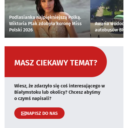
Podlasianka najpiękniejszą Polką.
Wiktoria Ptak zdobyła koronę Miss
Awaria wodocią
Polski 2026
autobusów BKM 
MASZ CIEKAWY TEMAT?
Wiesz, że zdarzyło się coś interesującego w
Białymstoku lub okolicy? Chcesz abyśmy
o czymś napisali?
NAPISZ DO NAS