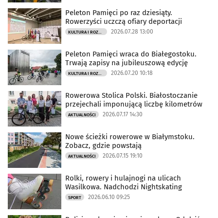
Peleton Pamięci po raz dziesiąty.
Rowerzyści uczczą ofiary deportacji
2026.07.28 13:00
KULTURA I ROZRYWKA
Peleton Pamięci wraca do Białegostoku.
Trwają zapisy na jubileuszową edycję
2026.07.20 10:18
KULTURA I ROZRYWKA
Rowerowa Stolica Polski. Białostoczanie
przejechali imponującą liczbę kilometrów
2026.07.17 14:30
AKTUALNOŚCI
Nowe ścieżki rowerowe w Białymstoku.
Zobacz, gdzie powstają
2026.07.15 19:10
AKTUALNOŚCI
Rolki, rowery i hulajnogi na ulicach
Wasilkowa. Nadchodzi Nightskating
2026.06.10 09:25
SPORT