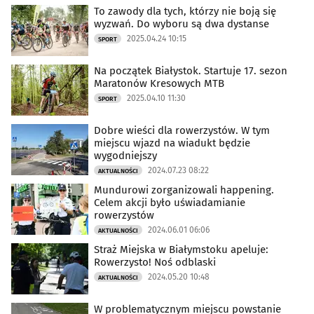
To zawody dla tych, którzy nie boją się
wyzwań. Do wyboru są dwa dystanse
2025.04.24 10:15
SPORT
Na początek Białystok. Startuje 17. sezon
Maratonów Kresowych MTB
2025.04.10 11:30
SPORT
Dobre wieści dla rowerzystów. W tym
miejscu wjazd na wiadukt będzie
wygodniejszy
2024.07.23 08:22
AKTUALNOŚCI
Mundurowi zorganizowali happening.
Celem akcji było uświadamianie
rowerzystów
2024.06.01 06:06
AKTUALNOŚCI
Straż Miejska w Białymstoku apeluje:
Rowerzysto! Noś odblaski
2024.05.20 10:48
AKTUALNOŚCI
W problematycznym miejscu powstanie