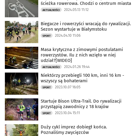
ścieżka rowerowa. Chodzi o centrum miasta
2024.05.13 11:12
AKTUALNOŚCI
Biegacze i rowerzyści wracają do rywalizacji.
Sezon wystartuje w Białymstoku
2024.04.10 11:06
SPORT
Masa krytyczna z zimowymi postulatami
rowerzystów. Ilu z nich wzięło w niej
udział?[WIDEO]
2024.01.26 19:44
AKTUALNOŚCI
Niektórzy przebiegli 100 km, inni 16 km -
wszyscy są bohaterami
2023.10.07 16:05
SPORT
Startuje Bison Ultra-Trail. Do rywalizacji
przystąpią zawodnicy z 18 krajów
2023.10.04 15:11
SPORT
Duży cykl imprez dobiegł końca.
Poznaliśmy zwycięzców