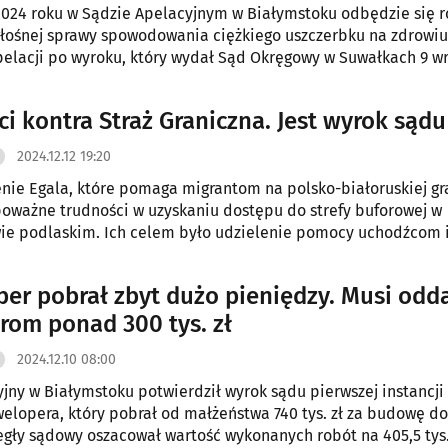
2024 roku w Sądzie Apelacyjnym w Białymstoku odbędzie się 
łośnej sprawy spowodowania ciężkiego uszczerbku na zdrowiu
apelacji po wyroku, który wydał Sąd Okręgowy w Suwałkach 9 w
ci kontra Straż Graniczna. Jest wyrok sądu
2024.12.12 19:20
nie Egala, które pomaga migrantom na polsko-białoruskiej gr
oważne trudności w uzyskaniu dostępu do strefy buforowej w
ie podlaskim. Ich celem było udzielenie pomocy uchodźcom 
którzy znajdują się w trudnej sytuacji w tym regionie. Jednak 
wno ze strony komendanta placówki Straży Granicznej w Biał
er pobrał zbyt dużo pieniędzy. Musi odd
danta Podlaskiego Oddziału Straży Granicznej. Poszli do sądu.
rom ponad 300 tys. zł
2024.12.10 08:00
jny w Białymstoku potwierdził wyrok sądu pierwszej instancji
elopera, który pobrał od małżeństwa 740 tys. zł za budowę d
gły sądowy oszacował wartość wykonanych robót na 405,5 tys. 