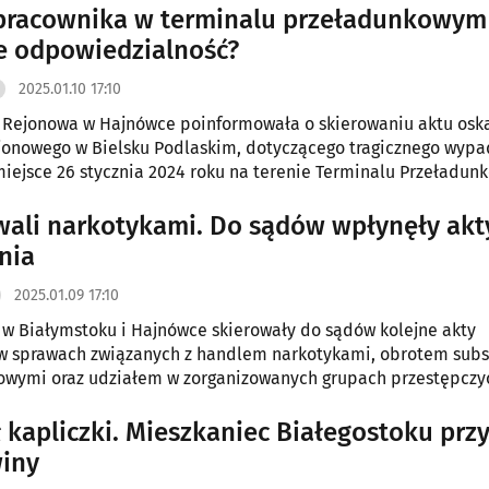
pracownika w terminalu przeładunkowym 
e odpowiedzialność?
2025.01.10 17:10
 Rejonowa w Hajnówce poinformowała o skierowaniu aktu osk
onowego w Bielsku Podlaskim, dotyczącego tragicznego wypa
miejsce 26 stycznia 2024 roku na terenie Terminalu Przeładun
. W wyniku incydentu zginął pracownik terminalu.
ali narkotykami. Do sądów wpłynęły akt
nia
2025.01.09 17:10
 w Białymstoku i Hajnówce skierowały do sądów kolejne akty
 w sprawach związanych z handlem narkotykami, obrotem sub
owymi oraz udziałem w zorganizowanych grupach przestępczy
ł kapliczki. Mieszkaniec Białegostoku prz
winy