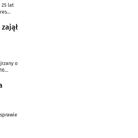
 25 lat
res
a doznaną
 zajął
jrzany o
16
znaku
a
 sprawie