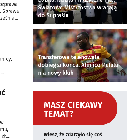
rozprawa
Światowe Mistrzostwa wracają
. Sprawa
do Supraśla
rześnia
Transferowa telenowela
anicy,
dobiegła końca. Afimico Pululu
ma nowy klub
i
napotkali
owieży,
ać
MASZ CIEKAWY
TEMAT?
 w
omu,
Wiesz, że zdarzyło się coś
zł.