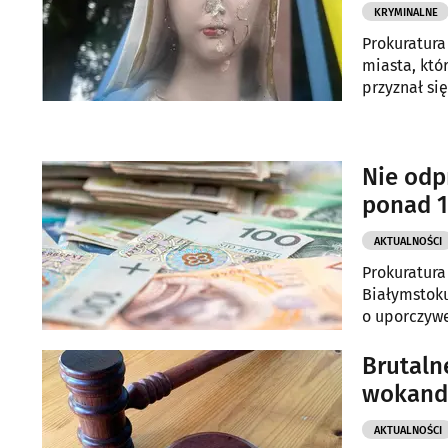
KRYMINALNE
Prokuratura
miasta, któr
przyznał się
Nie odp
ponad 1
AKTUALNOŚCI
Prokuratur
Białymstoku
o uporczyw
ubezpieczen
Brutaln
wokand
AKTUALNOŚCI