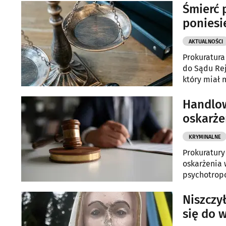
Śmierć 
poniesi
AKTUALNOŚCI
Prokuratura
do Sądu Rej
który miał 
Siemianówce
Handlow
oskarże
KRYMINALNE
Prokuratury
oskarżenia
psychotrop
Niszczy
się do 