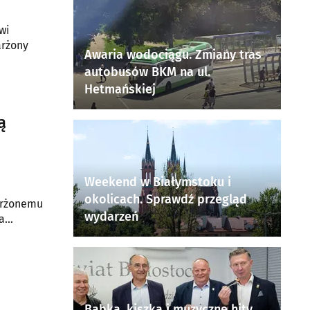
wi
arżony
Awaria wodociągu. Zmiany tras
autobusów BKM na ul.
Hetmańskiej
ą
Weekend w Białymstoku i
okolicach. Sprawdź przegląd
karżonemu
wydarzeń
a
Babka, kiszka i muzyczne hity.