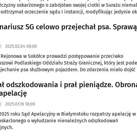
czyzny oskarżonego o zabójstwo swojej ciotki w Surażu niemal
odtrzymał orzeczenie sądu I instancji, modyfikując jedynie ok
go pozbawienia wolności oraz zasądzając na rzecz oskarżycieli
 po 100 tys. złotych tytułem częściowego zadośćuczynienia z
nariusz SG celowo przejechał psa. Sprawą
2025.02.04 08:00
a Rejonowa w Sokółce prowadzi postępowanie przeciwko
uszowi Podlaskiego Oddziału Straży Granicznej, który jest pode
jechanie psa służbowym pojazdem. Do zdarzenia miało dojść 
24 roku około godziny 6:20 w rejonie posterunku numer 7 oraz 
 numer 594 na terenie gminy Nowy Dwór.
ł odszkodowania i prał pieniądze. Obron
 apelację
2025.01.16 18:00
 2025 roku Sąd Apelacyjny w Białymstoku rozpatrzy apelację w
oskarżonego o wyłudzanie nienależnych odszkodowań
jnych.