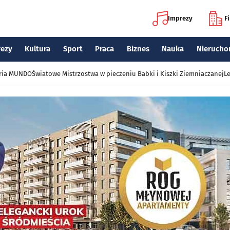
Imprezy
F
rezy
Kultura
Sport
Praca
Biznes
Nauka
Nierucho
eria MUNDO
Światowe Mistrzostwa w pieczeniu Babki i Kiszki Ziemniaczanej
Le