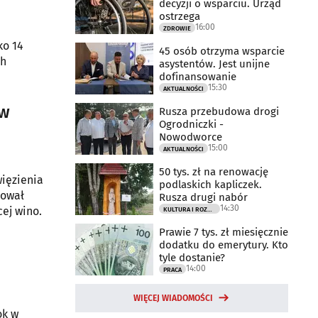
decyzji o wsparciu. Urząd
ostrzega
16:00
ZDROWIE
ko 14
45 osób otrzyma wsparcie
ch
asystentów. Jest unijne
dofinansowanie
15:30
AKTUALNOŚCI
 w
Rusza przebudowa drogi
Ogrodniczki -
Nowodworce
15:00
AKTUALNOŚCI
50 tys. zł na renowację
więzienia
podlaskich kapliczek.
bował
Rusza drugi nabór
14:30
ej wino.
KULTURA I ROZRYWKA
Prawie 7 tys. zł miesięcznie
dodatku do emerytury. Kto
tyle dostanie?
14:00
PRACA
WIĘCEJ WIADOMOŚCI
ok w