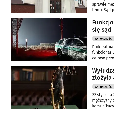
sprawie męż
temu. Sąd p
rzeczywiste
posiłkowych
Funkcjo
krzywdę.
się sąd
AKTUALNOŚCI
Prokuratur
funkcjonari
celowe prze
sierpnia 20
granicznego
Wyłudza
złożyła
AKTUALNOŚCI
22 stycznia
mężczyzny 
komunikacy