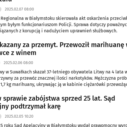
2025.02.07 08:00
 Regionalna w Białymstoku skierowała akt oskarżenia przeciw
ym byłym funkcjonariuszom Policji. Sprawa dotyczy poważny
iązanych z korupcją i nadużyciem uprawnień służbowych.
skazany za przemyt. Przewoził marihuanę
wce z winem
2025.02.06 08:00
y w Suwałkach skazał 37-letniego obywatela Litwy na 4 lata 
ł grzywny za przewóz znacznej ilości narkotyków. Mężczyzna pró
1,7 kg marihuany, ukrywając ją w kabinie ciężarówki przewożąc
 sprawie zabójstwa sprzed 25 lat. Sąd
jny podtrzymał karę
2025.02.05 10:20
25 roku Sąd Apelacyjny w Białymstoku wydał prawomocny wyr