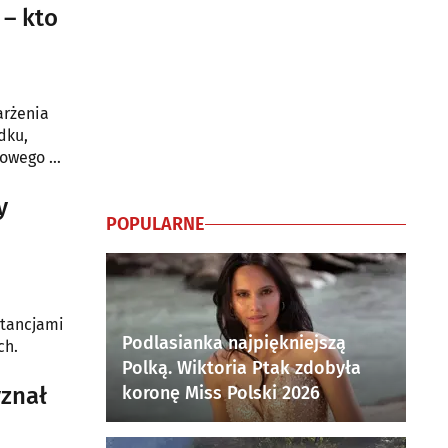
– kto
arżenia
dku,
kowego w
y
POPULARNE
stancjami
Podlasianka najpiękniejszą
ch.
Polką. Wiktoria Ptak zdobyła
yznał
koronę Miss Polski 2026