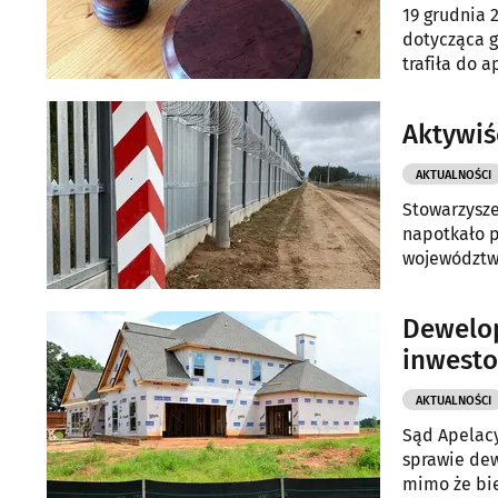
19 grudnia 
dotycząca g
trafiła do 
2024 roku.
Aktywiś
AKTUALNOŚCI
Stowarzysze
napotkało p
województw
migrantów, 
odmowę zaró
Dewelop
jak i Komen
inwesto
AKTUALNOŚCI
Sąd Apelacy
sprawie dew
mimo że bie