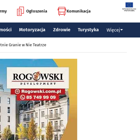
irmy
Ogłoszenia
Komunikacja
mości
Motoryzacja
Zdrowie
Turystyka
Więcej
tnie Granie w Nie Teatrze