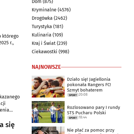
Dom
(875)
Kryminalne
(4576)
Drogówka
(2462)
Turystyka
(181)
Kulinaria
(109)
o którego
025 r.,
Kraj i Świat
(239)
Ciekawostki
(998)
NAJNOWSZE
Działo się! Jagiellonia
pokonała Rangers FC!
Szmyt bohaterem
20:08
SPORT
skazanego
cji
Rozlosowano pary I rundy
ienia
STS Pucharu Polski
18:44
SPORT
a się
Nie płać za pomoc przy