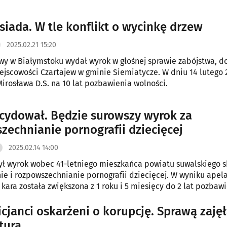
ie B'nai B'rith.
ąsiada. W tle konflikt o wycinkę drzew
2025.02.21 15:20
y w Białymstoku wydał wyrok w głośnej sprawie zabójstwa, d
ejscowości Czartajew w gminie Siemiatycze. W dniu 14 lutego 2
Mirosława D.S. na 10 lat pozbawienia wolności.
cydował. Będzie surowszy wyrok za
zechnianie pornografii dziecięcej
2025.02.14 14:00
ył wyrok wobec 41-letniego mieszkańca powiatu suwalskiego 
ie i rozpowszechnianie pornografii dziecięcej. W wyniku apela
 kara została zwiększona z 1 roku i 5 miesięcy do 2 lat pozbaw
icjanci oskarżeni o korupcję. Sprawą zajęł
tura