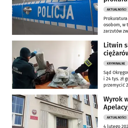
AKTUALNOŚCI
Prokuratura
osobom, w t
zarzutów zw
Litwin 
ciężaró
KRYMINALNE
Sąd Okręgow
i 24 tys. z
przemycić 2
Wyrok w
Apelacy
AKTUALNOŚCI
4 lutego 20