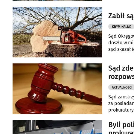
Stowarzyszen
Zabił s
KRYMINALNE
Sąd Okręgow
doszło w mi
sąd skazał 
Sąd zde
rozpows
AKTUALNOŚCI
Sąd zaostrz
za posiadan
prokuratury
wolności.
Byli pol
prokura