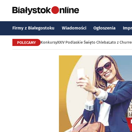
Firmy z Białegostoku
Wiadomości
Ogłoszenia
Imp
Konkursy
XXIV Podlaskie Święto Chleba
Lato z Churr
POLECAMY