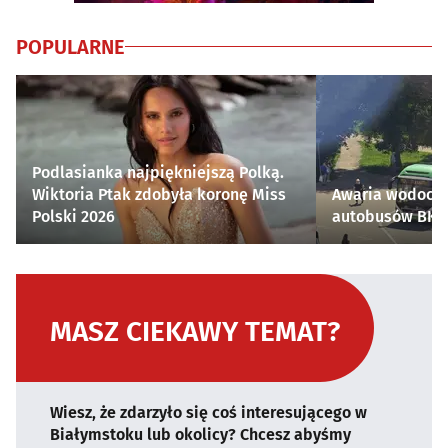
POPULARNE
Podlasianka najpiękniejszą Polką.
Wiktoria Ptak zdobyła koronę Miss
Awaria wodocią
Polski 2026
autobusów BKM 
MASZ CIEKAWY TEMAT?
Wiesz, że zdarzyło się coś interesującego w
Białymstoku lub okolicy? Chcesz abyśmy