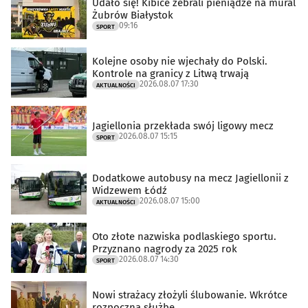
Udało się! Kibice zebrali pieniądze na mural
Żubrów Białystok
09:16
SPORT
Kolejne osoby nie wjechały do Polski.
Kontrole na granicy z Litwą trwają
2026.08.07 17:30
AKTUALNOŚCI
Jagiellonia przekłada swój ligowy mecz
2026.08.07 15:15
SPORT
Dodatkowe autobusy na mecz Jagiellonii z
Widzewem Łódź
2026.08.07 15:00
AKTUALNOŚCI
Oto złote nazwiska podlaskiego sportu.
Przyznano nagrody za 2025 rok
2026.08.07 14:30
SPORT
Nowi strażacy złożyli ślubowanie. Wkrótce
rozpoczną służbę