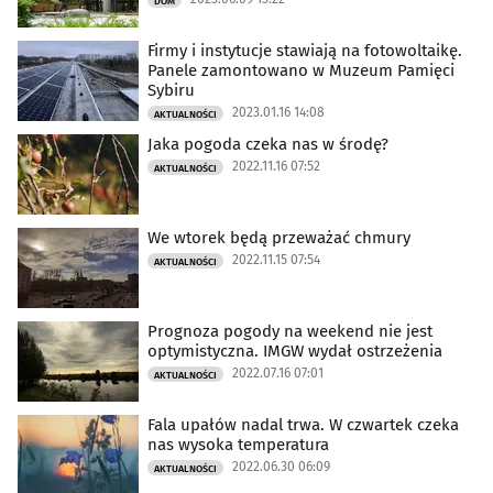
DOM
Firmy i instytucje stawiają na fotowoltaikę.
Panele zamontowano w Muzeum Pamięci
Sybiru
2023.01.16 14:08
AKTUALNOŚCI
Jaka pogoda czeka nas w środę?
2022.11.16 07:52
AKTUALNOŚCI
We wtorek będą przeważać chmury
2022.11.15 07:54
AKTUALNOŚCI
Prognoza pogody na weekend nie jest
optymistyczna. IMGW wydał ostrzeżenia
2022.07.16 07:01
AKTUALNOŚCI
Fala upałów nadal trwa. W czwartek czeka
nas wysoka temperatura
2022.06.30 06:09
AKTUALNOŚCI