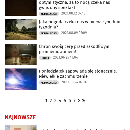
optymistyczna, za to nocą czeka nas
gwiezdny spektakl
2021.08.12 07:13
AKTUALNOŚCI
Jaka pogoda czeka nas w pierwszym dniu
tygodnia?
2021.08.09 07:09
AKTUALNOŚCI
Chroń swoją cerę przed szkodliwym
promieniowaniem!
2021.06.25 14:04
URODA
Poniedziałek zapowiada się słonecznie.
Niewielkie zachmurzenie
2020.08.24 07:14
AKTUALNOŚCI
1
2
3
4
5
6
7
NAJNOWSZE