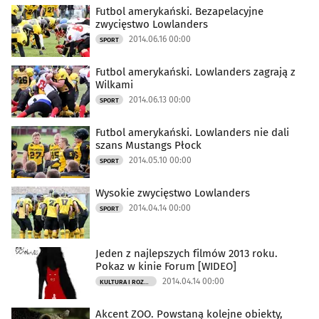
Futbol amerykański. Bezapelacyjne
zwycięstwo Lowlanders
2014.06.16 00:00
SPORT
Futbol amerykański. Lowlanders zagrają z
Wilkami
2014.06.13 00:00
SPORT
Futbol amerykański. Lowlanders nie dali
szans Mustangs Płock
2014.05.10 00:00
SPORT
Wysokie zwycięstwo Lowlanders
2014.04.14 00:00
SPORT
Jeden z najlepszych filmów 2013 roku.
Pokaz w kinie Forum [WIDEO]
2014.04.14 00:00
KULTURA I ROZRYWKA
Akcent ZOO. Powstaną kolejne obiekty,