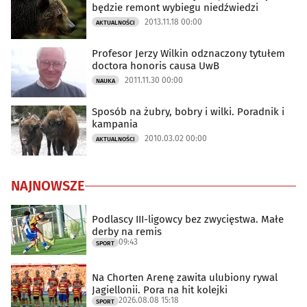
będzie remont wybiegu niedźwiedzi
2013.11.18 00:00
AKTUALNOŚCI
Profesor Jerzy Wilkin odznaczony tytułem
doctora honoris causa UwB
2011.11.30 00:00
NAUKA
Sposób na żubry, bobry i wilki. Poradnik i
kampania
2010.03.02 00:00
AKTUALNOŚCI
NAJNOWSZE
Podlascy III-ligowcy bez zwycięstwa. Małe
derby na remis
09:43
SPORT
Na Chorten Arenę zawita ulubiony rywal
Jagiellonii. Pora na hit kolejki
2026.08.08 15:18
SPORT