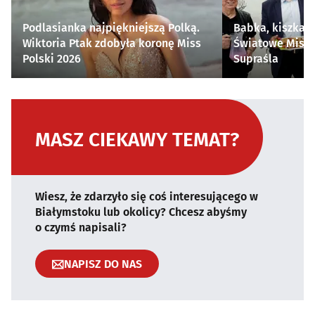
Podlasianka najpiękniejszą Polką.
Babka, kiszka i
Wiktoria Ptak zdobyła koronę Miss
Światowe Mistr
Polski 2026
Supraśla
MASZ CIEKAWY TEMAT?
Wiesz, że zdarzyło się coś interesującego w
Białymstoku lub okolicy? Chcesz abyśmy
o czymś napisali?
NAPISZ DO NAS