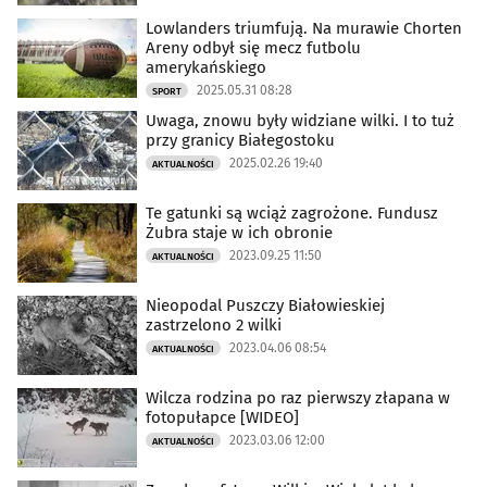
Lowlanders triumfują. Na murawie Chorten
Areny odbył się mecz futbolu
amerykańskiego
2025.05.31 08:28
SPORT
Uwaga, znowu były widziane wilki. I to tuż
przy granicy Białegostoku
2025.02.26 19:40
AKTUALNOŚCI
Te gatunki są wciąż zagrożone. Fundusz
Żubra staje w ich obronie
2023.09.25 11:50
AKTUALNOŚCI
Nieopodal Puszczy Białowieskiej
zastrzelono 2 wilki
2023.04.06 08:54
AKTUALNOŚCI
Wilcza rodzina po raz pierwszy złapana w
fotopułapce [WIDEO]
2023.03.06 12:00
AKTUALNOŚCI