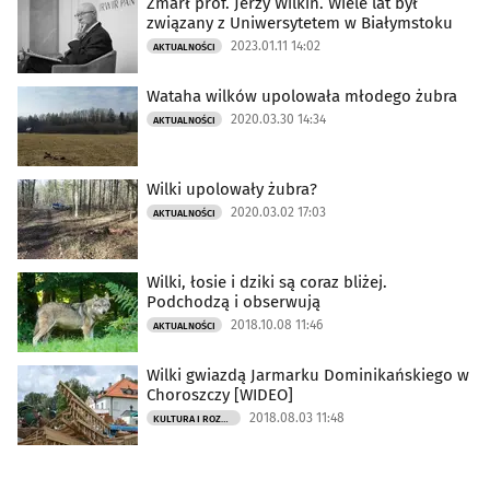
Zmarł prof. Jerzy Wilkin. Wiele lat był
związany z Uniwersytetem w Białymstoku
2023.01.11 14:02
AKTUALNOŚCI
Wataha wilków upolowała młodego żubra
2020.03.30 14:34
AKTUALNOŚCI
Wilki upolowały żubra?
2020.03.02 17:03
AKTUALNOŚCI
Wilki, łosie i dziki są coraz bliżej.
Podchodzą i obserwują
2018.10.08 11:46
AKTUALNOŚCI
Wilki gwiazdą Jarmarku Dominikańskiego w
Choroszczy [WIDEO]
2018.08.03 11:48
KULTURA I ROZRYWKA