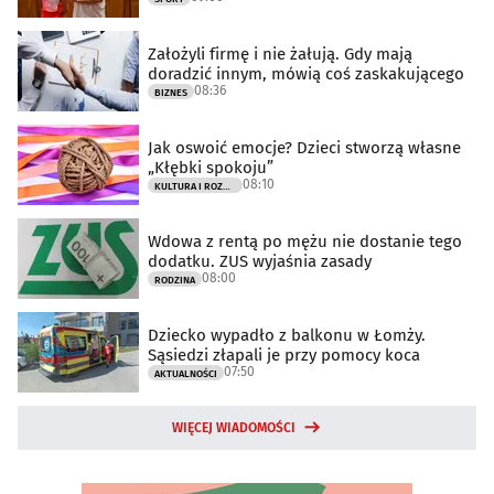
Założyli firmę i nie żałują. Gdy mają
doradzić innym, mówią coś zaskakującego
08:36
BIZNES
Jak oswoić emocje? Dzieci stworzą własne
„Kłębki spokoju”
08:10
KULTURA I ROZRYWKA
Wdowa z rentą po mężu nie dostanie tego
dodatku. ZUS wyjaśnia zasady
08:00
RODZINA
Dziecko wypadło z balkonu w Łomży.
Sąsiedzi złapali je przy pomocy koca
07:50
AKTUALNOŚCI
WIĘCEJ WIADOMOŚCI