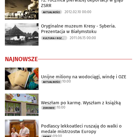
72. rocznica pierwszej deportacji w głąb
ZSRR
2012.02.10 00:00
AKTUALNOŚCI
Oryginalne muzeum Kresy - Syberia.
Prezentacja w Białymstoku
2011.06.15 00:00
KULTURA I ROZRYWKA
NAJNOWSZE
Unijne miliony na wodociągi, windę i OZE
10:00
AKTUALNOŚCI
Weszłam po karmę. Wyszłam z książką
10:00
ZDROWIE
Podlascy lekkoatleci ruszają do walki o
medale mistrzostw Europy
09:00
SPORT