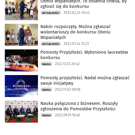
Ośmiu Wspaniałych. To ostatnia chwila, by
zgłosić się do konkursu
2023.02.24 10:43
AKTUALNOŚCI
Nabór rozpoczęty. Można zgłaszać
wolontariuszy do konkursu Ośmiu
Wspaniałych
2023.01.24 12:23
AKTUALNOŚCI
Pomosty Przyszłości. Wyłoniono laureatów
konkursu
2022.12.12 20:42
NAUKA
Pomosty przyszłości. Nadal można zgłaszać
swoje inicjatywy
2022.11.02 09:58
NAUKA
Nauka połączona z biznesem. Ruszyły
zgłoszenia do Pomostów Przyszłości
2022.09.19 16:40
NAUKA