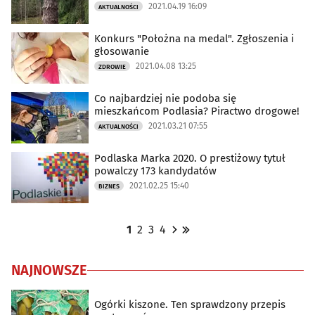
2021.04.19 16:09
AKTUALNOŚCI
Konkurs "Położna na medal". Zgłoszenia i
głosowanie
2021.04.08 13:25
ZDROWIE
Co najbardziej nie podoba się
mieszkańcom Podlasia? Piractwo drogowe!
2021.03.21 07:55
AKTUALNOŚCI
Podlaska Marka 2020. O prestiżowy tytuł
powalczy 173 kandydatów
2021.02.25 15:40
BIZNES
1
2
3
4
NAJNOWSZE
Ogórki kiszone. Ten sprawdzony przepis