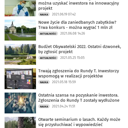
można uzyskać inwestora na innowacyjny
projekt
2021.06.19 07:42
NAUKA
Nowe życie dla zaniedbanych zabytków?
Trwa konkurs - można wygrać 1 mln zł
2021.06.08 14:26
AKTUALNOŚCI
Budżet Obywatelski 2022. Ostatni dzwonek,
by zgłosić projekt
2021.05.25 15:05
AKTUALNOŚCI
Trwają zgłoszenia do Rundy T. Inwestorzy
wspomogą w realizacji projektów
2021.05.18 15:59
NAUKA
Ostatnia szansa na pozyskanie inwestora.
Zgłoszenia do Rundy T zostały wydłużone
2021.04.24 11:51
NAUKA
Otwarte seminarium o lasach. Każdy może
się przysłuchiwać i wypowiedzieć