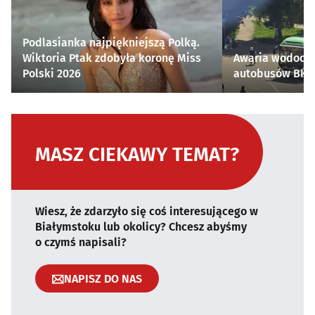
Podlasianka najpiękniejszą Polką.
Wiktoria Ptak zdobyła koronę Miss
Awaria wodocią
Polski 2026
autobusów BKM 
MASZ CIEKAWY TEMAT?
Wiesz, że zdarzyło się coś interesującego w
Białymstoku lub okolicy? Chcesz abyśmy
o czymś napisali?
NAPISZ DO NAS