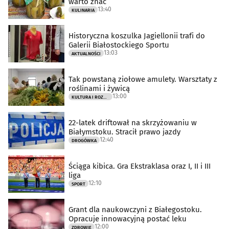
warto znać
13:40
KULINARIA
Historyczna koszulka Jagiellonii trafi do
Galerii Białostockiego Sportu
13:03
AKTUALNOŚCI
Tak powstaną ziołowe amulety. Warsztaty z
roślinami i żywicą
13:00
KULTURA I ROZRYWKA
22-latek driftował na skrzyżowaniu w
Białymstoku. Stracił prawo jazdy
12:40
DROGÓWKA
Ściąga kibica. Gra Ekstraklasa oraz I, II i III
liga
12:10
SPORT
Grant dla naukowczyni z Białegostoku.
Opracuje innowacyjną postać leku
12:00
ZDROWIE