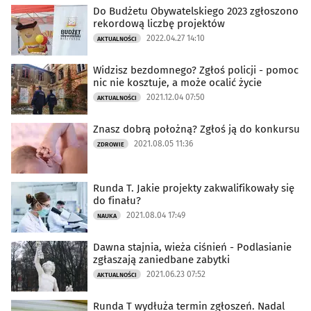
Do Budżetu Obywatelskiego 2023 zgłoszono
rekordową liczbę projektów
2022.04.27 14:10
AKTUALNOŚCI
Widzisz bezdomnego? Zgłoś policji - pomoc
nic nie kosztuje, a może ocalić życie
2021.12.04 07:50
AKTUALNOŚCI
Znasz dobrą położną? Zgłoś ją do konkursu
2021.08.05 11:36
ZDROWIE
Runda T. Jakie projekty zakwalifikowały się
do finału?
2021.08.04 17:49
NAUKA
Dawna stajnia, wieża ciśnień - Podlasianie
zgłaszają zaniedbane zabytki
2021.06.23 07:52
AKTUALNOŚCI
Runda T wydłuża termin zgłoszeń. Nadal