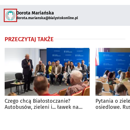
Dorota Mariańska
dorota.marianska@bialystokonline.pl
PRZECZYTAJ TAKŻE
Czego chcą Białostoczanie?
Pytania o ziel
Autobusów, zieleni i... ławek na
osiedlowe. Rus
przystankach
prezydentem