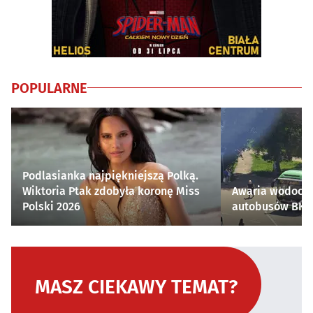
POPULARNE
Podlasianka najpiękniejszą Polką.
Wiktoria Ptak zdobyła koronę Miss
Awaria wodocią
Polski 2026
autobusów BKM 
MASZ CIEKAWY TEMAT?