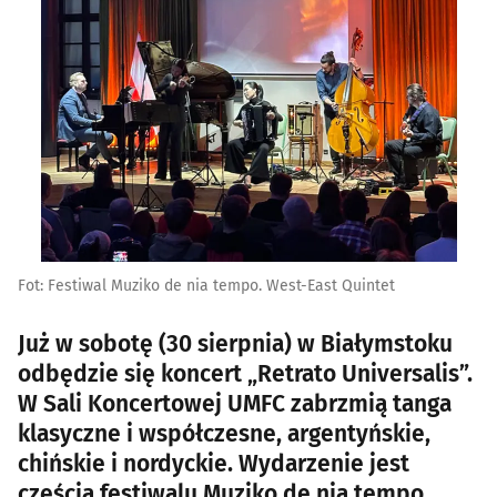
Fot: Festiwal Muziko de nia tempo. West-East Quintet
Już w sobotę (30 sierpnia) w Białymstoku
odbędzie się koncert „Retrato Universalis”.
W Sali Koncertowej UMFC zabrzmią tanga
klasyczne i współczesne, argentyńskie,
chińskie i nordyckie. Wydarzenie jest
częścią festiwalu Muziko de nia tempo.