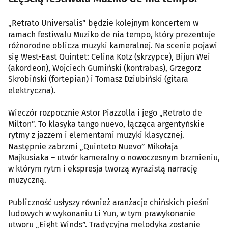
„Retrato Universalis” będzie kolejnym koncertem w
ramach festiwalu Muziko de nia tempo, który prezentuje
różnorodne oblicza muzyki kameralnej. Na scenie pojawi
się West-East Quintet: Celina Kotz (skrzypce), Bijun Wei
(akordeon), Wojciech Gumiński (kontrabas), Grzegorz
Skrobiński (fortepian) i Tomasz Dziubiński (gitara
elektryczna).
Wieczór rozpocznie Astor Piazzolla i jego „Retrato de
Milton”. To klasyka tango nuevo, łącząca argentyńskie
rytmy z jazzem i elementami muzyki klasycznej.
Następnie zabrzmi „Quinteto Nuevo” Mikołaja
Majkusiaka – utwór kameralny o nowoczesnym brzmieniu,
w którym rytm i ekspresja tworzą wyrazistą narrację
muzyczną.
Publiczność usłyszy również aranżacje chińskich pieśni
ludowych w wykonaniu Li Yun, w tym prawykonanie
utworu „Eight Winds”. Tradycyjna melodyka zostanie