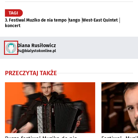
TAGI
3. Festiwal Muziko de nia tempo
tango
West-East Quintet
koncert
Diana Rusiłowicz
24@bialystokonline.pl
PRZECZYTAJ TAKŻE