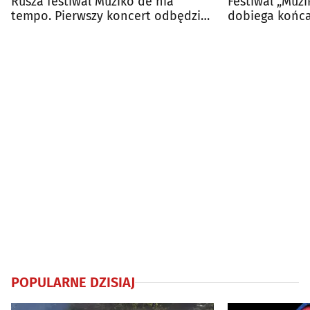
Rusza festiwal Muziko de nia
Festiwal „Muz
tempo. Pierwszy koncert odbędzie
dobiega końca
się w Ratuszu
koncerty
POPULARNE DZISIAJ