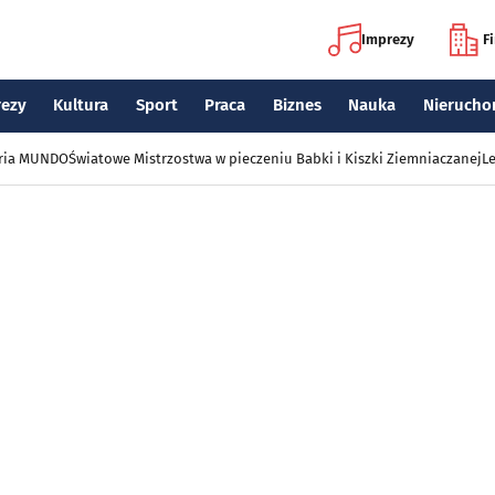
Imprezy
F
rezy
Kultura
Sport
Praca
Biznes
Nauka
Nierucho
eria MUNDO
Światowe Mistrzostwa w pieczeniu Babki i Kiszki Ziemniaczanej
Le