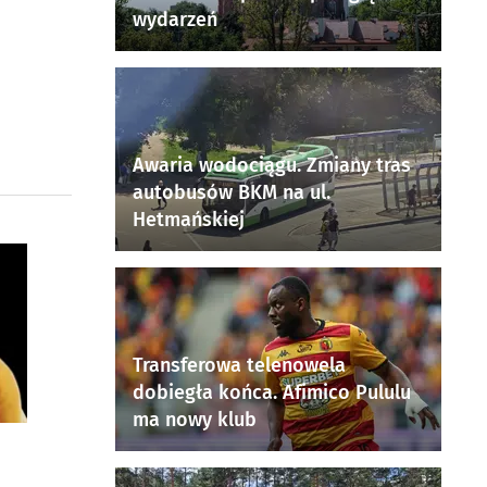
wydarzeń
Awaria wodociągu. Zmiany tras
autobusów BKM na ul.
Hetmańskiej
Transferowa telenowela
dobiegła końca. Afimico Pululu
ma nowy klub