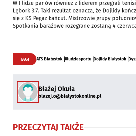
W I lidze panów również z liderem przegrali tenisi
Lębork 3:7. Taki rezultat oznacza, że Dojlidy koń
się z KS Pegaz Łańcut. Mistrzowie grupy południo
Spotkania barażowe rozegrane zostaną 4 czerwca
TAGI
ATS Białystok
#ludziesportu
Dojlidy Białystok
Dys
Błażej Okuła
blazej.o@bialystokonline.pl
PRZECZYTAJ TAKŻE