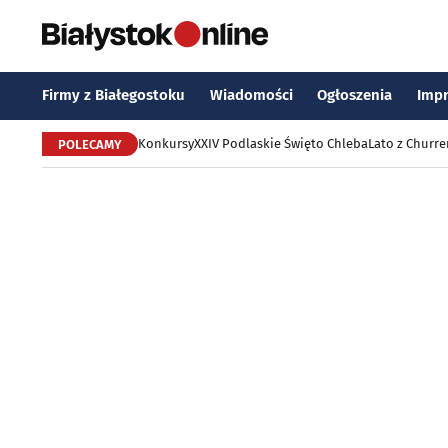
Firmy z Białegostoku
Wiadomości
Ogłoszenia
Imp
Konkursy
XXIV Podlaskie Święto Chleba
Lato z Churr
POLECAMY