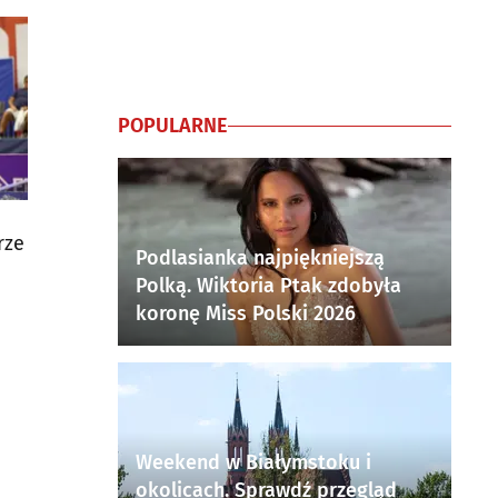
POPULARNE
rze
Podlasianka najpiękniejszą
Polką. Wiktoria Ptak zdobyła
koronę Miss Polski 2026
Weekend w Białymstoku i
okolicach. Sprawdź przegląd