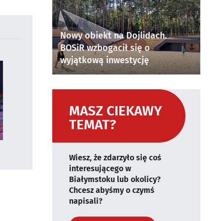
Nowy obiekt na Dojlidach.
BOSiR wzbogacił się o
wyjątkową inwestycję
MASZ CIEKAWY
TEMAT?
Wiesz, że zdarzyło się coś
interesującego w
Białymstoku lub okolicy?
Chcesz abyśmy o czymś
napisali?