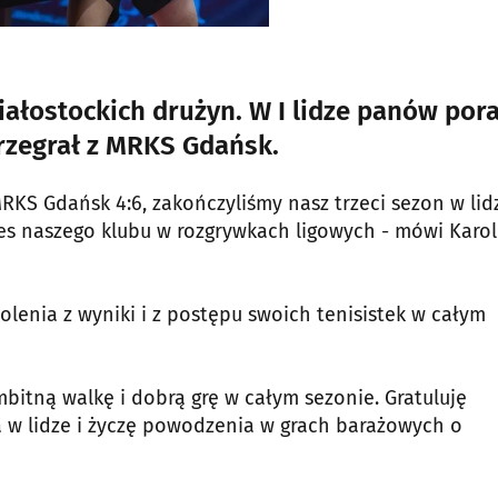
ałostockich drużyn. W I lidze panów pora
przegrał z MRKS Gdańsk.
RKS Gdańsk 4:6, zakończyliśmy nasz trzeci sezon w lid
kces naszego klubu w rozgrywkach ligowych - mówi Karol
lenia z wyniki i z postępu swoich tenisistek w całym
itną walkę i dobrą grę w całym sezonie. Gratuluję
 w lidze i życzę powodzenia w grach barażowych o