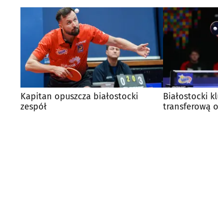
Kapitan opuszcza białostocki
Białostocki k
zespół
transferową o
pierwszy now