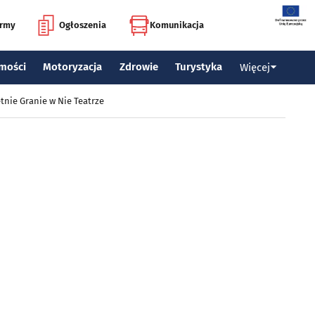
irmy
Ogłoszenia
Komunikacja
mości
Motoryzacja
Zdrowie
Turystyka
Więcej
tnie Granie w Nie Teatrze