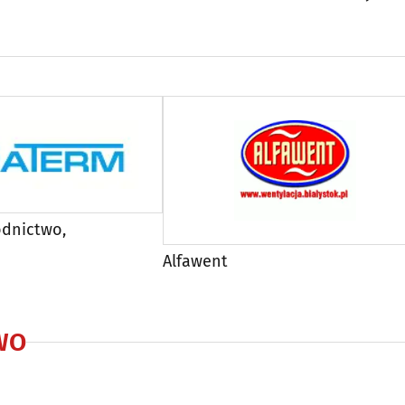
odnictwo,
Alfawent
WO