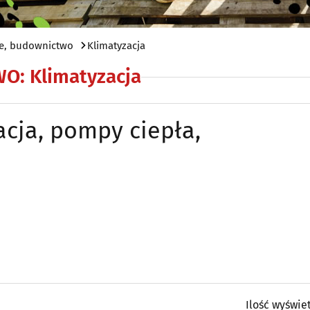
e, budownictwo
Klimatyzacja
WO
:
Klimatyzacja
acja, pompy ciepła,
Ilość wyświe