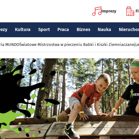
Imprezy
F
rezy
Kultura
Sport
Praca
Biznes
Nauka
Nierucho
eria MUNDO
Światowe Mistrzostwa w pieczeniu Babki i Kiszki Ziemniaczanej
Le