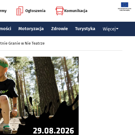
irmy
Ogłoszenia
Komunikacja
mości
Motoryzacja
Zdrowie
Turystyka
Więcej
tnie Granie w Nie Teatrze