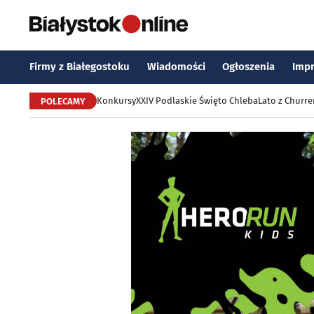
Firmy z Białegostoku
Wiadomości
Ogłoszenia
Imp
Konkursy
XXIV Podlaskie Święto Chleba
Lato z Churr
POLECAMY