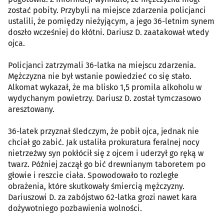
zostać pobity. Przybyli na miejsce zdarzenia policjanci
ustalili, że pomiędzy nieżyjącym, a jego 36-letnim synem
doszło wcześniej do kłótni. Dariusz D. zaatakował wtedy
ojca.
Policjanci zatrzymali 36-latka na miejscu zdarzenia.
Mężczyzna nie był wstanie powiedzieć co się stało.
Alkomat wykazał, że ma blisko 1,5 promila alkoholu w
wydychanym powietrzy. Dariusz D. został tymczasowo
aresztowany.
36-latek przyznał śledczym, że pobił ojca, jednak nie
chciał go zabić. Jak ustaliła prokuratura feralnej nocy
nietrzeźwy syn pokłócił się z ojcem i uderzył go ręką w
twarz. Później zaczął go bić drewnianym taboretem po
głowie i reszcie ciała. Spowodowało to rozległe
obrażenia, które skutkowały śmiercią mężczyzny.
Dariuszowi D. za zabójstwo 62-latka grozi nawet kara
dożywotniego pozbawienia wolności.