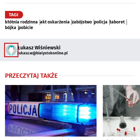
TAGI
kłótnia rodzinna
akt oskarżenia
zabójstwo
policja
taboret
bójka
pobicie
Łukasz Wiśniewski
lukasz.w@bialystokonline.pl
PRZECZYTAJ TAKŻE