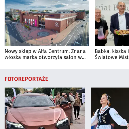
Nowy sklep w Alfa Centrum. Znana
Babka, kiszka 
włoska marka otworzyła salon w
Światowe Mist
Białymstoku
Supraśla
FOTOREPORTAŻE