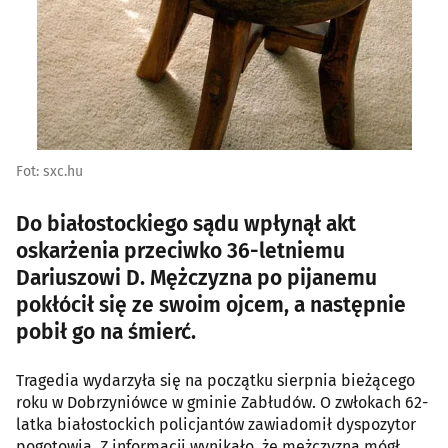
Fot: sxc.hu
Do białostockiego sądu wpłynął akt
oskarżenia przeciwko 36-letniemu
Dariuszowi D. Mężczyzna po pijanemu
pokłócił się ze swoim ojcem, a następnie
pobił go na śmierć.
Tragedia wydarzyła się na początku sierpnia bieżącego
roku w Dobrzyniówce w gminie Zabłudów. O zwłokach 62-
latka białostockich policjantów zawiadomił dyspozytor
pogotowia. Z informacji wynikało, że mężczyzna mógł