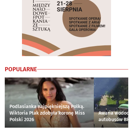
POPULARNE
Podlasianka najpiękniejszą Polką.
Wiktoria Ptak zdobyła koronę Miss
Awaria wodocią
Polski 2026
autobusów BKM 