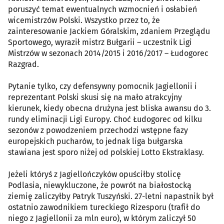
poruszyć temat ewentualnych wzmocnień i osłabień
wicemistrzów Polski. Wszystko przez to, że
zainteresowanie Jackiem Góralskim, zdaniem Przeglądu
Sportowego, wyraził mistrz Bułgarii – uczestnik Ligi
Mistrzów w sezonach 2014/2015 i 2016/2017 – Łudogorec
Razgrad.
Pytanie tylko, czy defensywny pomocnik Jagiellonii i
reprezentant Polski skusi się na mało atrakcyjny
kierunek, kiedy obecna drużyna jest bliska awansu do 3.
rundy eliminacji Ligi Europy. Choć Łudogorec od kilku
sezonów z powodzeniem przechodzi wstępne fazy
europejskich pucharów, to jednak liga bułgarska
stawiana jest sporo niżej od polskiej Lotto Ekstraklasy.
Jeżeli któryś z Jagiellończyków opuściłby stolicę
Podlasia, niewykluczone, że powrót na białostocką
ziemię zaliczyłby Patryk Tuszyński. 27-letni napastnik był
ostatnio zawodnikiem tureckiego Rizesporu (trafił do
niego z Jagiellonii za mln euro), w którym zaliczył 50