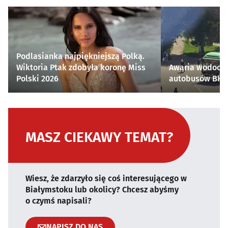
Podlasianka najpiękniejszą Polką.
Wiktoria Ptak zdobyła koronę Miss
Awaria wodocią
Polski 2026
autobusów BKM 
MASZ CIEKAWY TEMAT?
Wiesz, że zdarzyło się coś interesującego w
Białymstoku lub okolicy? Chcesz abyśmy
o czymś napisali?
NAPISZ DO NAS