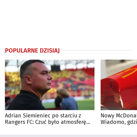
POPULARNE DZISIAJ
Adrian Siemieniec po starciu z
Nowy McDonald
Rangers FC: Czuć było atmosferę
Wiadomo, gdzi
dużego meczu
otwarty