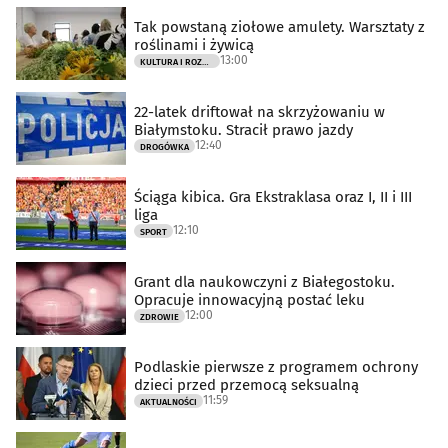
Tak powstaną ziołowe amulety. Warsztaty z
roślinami i żywicą
13:00
KULTURA I ROZRYWKA
22-latek driftował na skrzyżowaniu w
Białymstoku. Stracił prawo jazdy
12:40
DROGÓWKA
Ściąga kibica. Gra Ekstraklasa oraz I, II i III
liga
12:10
SPORT
Grant dla naukowczyni z Białegostoku.
Opracuje innowacyjną postać leku
12:00
ZDROWIE
Podlaskie pierwsze z programem ochrony
dzieci przed przemocą seksualną
11:59
AKTUALNOŚCI