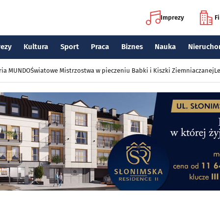
Imprezy
F
rezy
Kultura
Sport
Praca
Biznes
Nauka
Nierucho
eria MUNDO
Światowe Mistrzostwa w pieczeniu Babki i Kiszki Ziemniaczanej
Le