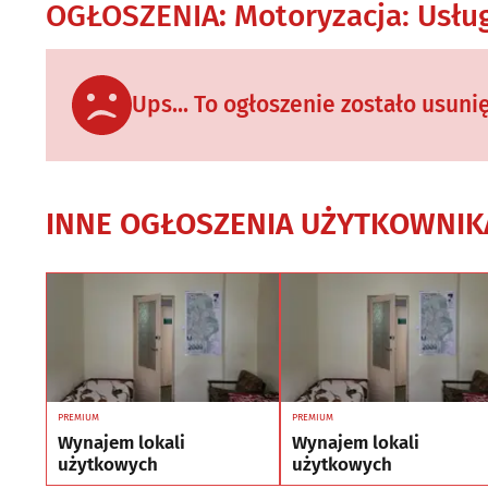
OGŁOSZENIA
:
Motoryzacja: Usłu
Ups... To ogłoszenie zostało usuni
INNE OGŁOSZENIA UŻYTKOWNIK
PREMIUM
PREMIUM
Wynajem lokali
Wynajem lokali
użytkowych
użytkowych