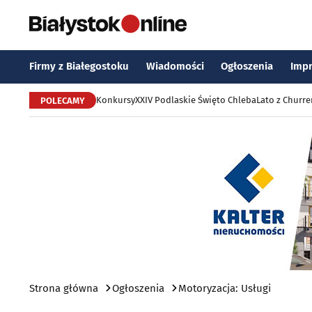
Firmy z Białegostoku
Wiadomości
Ogłoszenia
Imp
Konkursy
XXIV Podlaskie Święto Chleba
Lato z Churr
POLECAMY
Strona główna
Ogłoszenia
Motoryzacja: Usługi