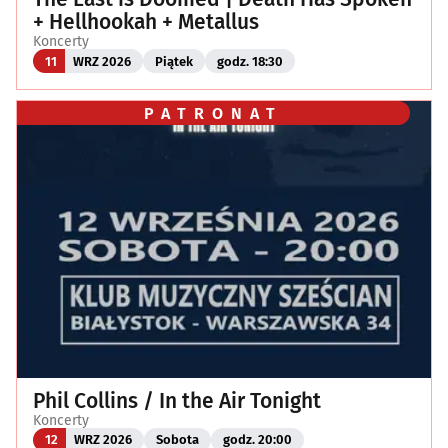
+ Hellhookah + Metallus
Koncerty
11
WRZ 2026
Piątek
godz. 18:30
PATRONAT
Phil Collins / In the Air Tonight
Koncerty
12
WRZ 2026
Sobota
godz. 20:00