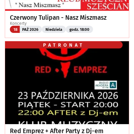
Czerwony Tulipan - Nasz Miszmasz
Koncerty
18
PAŹ 2026
Niedziela
godz. 18:00
PATRONAT
Red Emprez + After Party z Dj-em