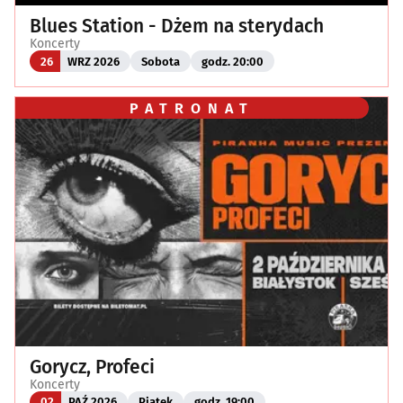
Blues Station - Dżem na sterydach
Koncerty
26
WRZ 2026
Sobota
godz. 20:00
PATRONAT
Gorycz, Profeci
Koncerty
02
PAŹ 2026
Piątek
godz. 19:00