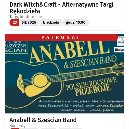
Dark Witch&Craft - Alternatywne Targi
Rękodzieła
Targi, konferencje
23
SIE 2026
Niedziela
godz. 10:00
PATRONAT
Anabell & Sześcian Band
Koncerty