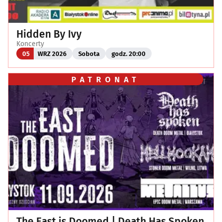
Hidden By Ivy
Koncerty
05
WRZ 2026
Sobota
godz. 20:00
PATRONAT
The East is Doomed | Death Has Spoken