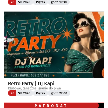
28
SIE 2026
Piątek
godz. 19:30
Retro Party | DJ Kapi
Klubowe, taneczne, granie do piwa
28
SIE 2026
Piątek
godz. 22:00
PATRONAT