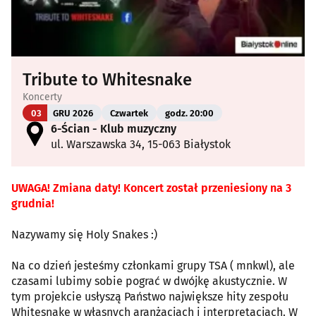
Tribute to Whitesnake
Koncerty
03
GRU 2026
Czwartek
godz. 20:00
6-Ścian - Klub muzyczny
ul. Warszawska 34, 15-063 Białystok
UWAGA! Zmiana daty! Koncert został przeniesiony na 3
grudnia!
Nazywamy się Holy Snakes :)
Na co dzień jesteśmy członkami grupy TSA ( mnkwl), ale
czasami lubimy sobie pograć w dwójkę akustycznie. W
tym projekcie usłyszą Państwo największe hity zespołu
Whitesnake w własnych aranżacjach i interpretacjach. W