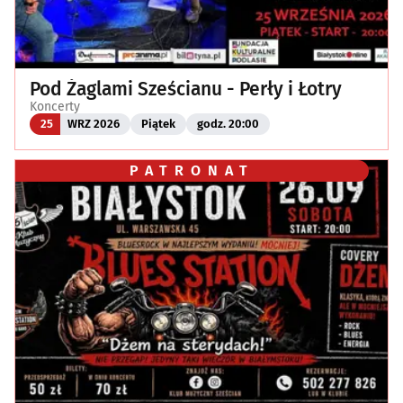
Pod Żaglami Sześcianu - Perły i Łotry
Koncerty
25
WRZ 2026
Piątek
godz. 20:00
PATRONAT