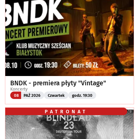
BNDK - premiera płyty "Vintage"
Koncerty
08
PAŹ 2026
Czwartek
godz. 19:30
PATRONAT