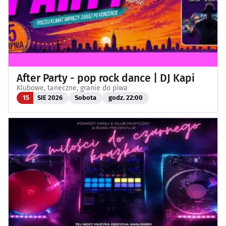
After Party - pop rock dance | DJ Kapi
Klubowe, taneczne, granie do piwa
15
SIE 2026
Sobota
godz. 22:00