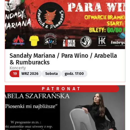
Sandały Mariana / Para Wino / Arabella
& Rumburacks
Koncerty
19
WRZ 2026
Sobota
godz. 17:00
PATRONAT