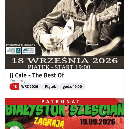
JJ Cale - The Best Of
Koncerty
18
WRZ 2026
Piątek
godz. 19:00
PATRONAT