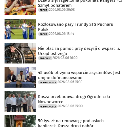
Działo się! Jagiellonia pokonała Rangers FC!
Szmyt bohaterem
2026.08.06 20:08
SPORT
Rozlosowano pary I rundy STS Pucharu
Polski
2026.08.06 18:44
SPORT
Nie płać za pomoc przy decyzji o wsparciu.
Urząd ostrzega
2026.08.06 16:00
ZDROWIE
45 osób otrzyma wsparcie asystentów. Jest
unijne dofinansowanie
2026.08.06 15:30
AKTUALNOŚCI
Rusza przebudowa drogi Ogrodniczki -
Nowodworce
2026.08.06 15:00
AKTUALNOŚCI
50 tys. zł na renowację podlaskich
kapliczek. Rusza drugi nabór