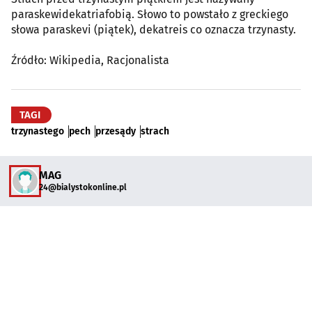
paraskewidekatriafobią. Słowo to powstało z greckiego
słowa paraskevi (piątek), dekatreis co oznacza trzynasty.
Źródło: Wikipedia, Racjonalista
TAGI
trzynastego
pech
przesądy
strach
MAG
24@bialystokonline.pl