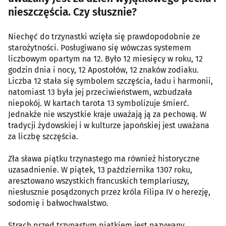
nieszczęścia. Czy słusznie?
Niechęć do trzynastki wzięła się prawdopodobnie ze
starożytności. Posługiwano się wówczas systemem
liczbowym opartym na 12. Było 12 miesięcy w roku, 12
godzin dnia i nocy, 12 Apostołów, 12 znaków zodiaku.
Liczba 12 stała się symbolem szczęścia, ładu i harmonii,
natomiast 13 była jej przeciwieństwem, wzbudzała
niepokój. W kartach tarota 13 symbolizuje śmierć.
Jednakże nie wszystkie kraje uważają ją za pechową. W
tradycji żydowskiej i w kulturze japońskiej jest uważana
za liczbę szczęścia.
Zła sława piątku trzynastego ma również historyczne
uzasadnienie. W piątek, 13 października 1307 roku,
aresztowano wszystkich francuskich templariuszy,
niesłusznie posądzonych przez króla Filipa IV o herezję,
sodomię i bałwochwalstwo.
Strach przed trzynastym piątkiem jest nazywany