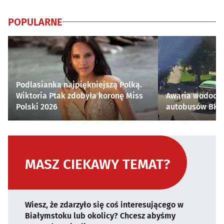
POPULARNE
Podlasianka najpiękniejszą Polką.
Wiktoria Ptak zdobyła koronę Miss
Awaria wodocią
Polski 2026
autobusów BKM 
MASZ CIEKAWY TEMAT?
Wiesz, że zdarzyło się coś interesującego w
Białymstoku lub okolicy? Chcesz abyśmy