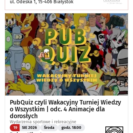
ul. Odeska 1, 15-406 Białystok
PubQuiz czyli Wakacyjny Turniej Wiedzy
o Wszystkim | odc. 4 Animacje dla
dorosłych
Wydarzenia sportowe i rekreacyjne
19
SIE 2026
Środa
godz. 18:00