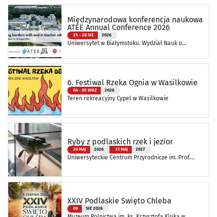
Międzynarodowa konferencja naukowa
ATEE Annual Conference 2026
25 - 28 SIE
2026
Uniwersytet w Białymstoku. Wydział Nauk o
Edukacji
6. Festiwal Rzeka Ognia w Wasilkowie
04 - 05 WRZ
2026
Teren rekreacyjny Cypel w Wasilkowie
Ryby z podlaskich rzek i jezior
20 MAJ
2026
31 MAJ
2027
Uniwersyteckie Centrum Przyrodnicze im. Prof.
Andrzeja Myrchy
XXIV Podlaskie Święto Chleba
09
SIE 2026
Muzeum Rolnictwa im. ks. Krzysztofa Kluka w