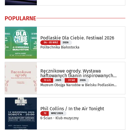
POPULARNE
Podlaskie Dla Ciebie. Festiwal 2026
04 - 05 WRZ
2026
Politechnika Białostocka
Ręcznikowe ogrody. Wystawa
haftowanych tkanin inspirowanych
naturą
13 LIS
2025
31 SIE
2026
Muzeum Obojga Narodów w Bielsku Podlaskim
Oddział Muzeum Podlaskiego w Białymstoku
Phil Collins / In the Air Tonight
12
WRZ 2026
6-Ścian - Klub muzyczny