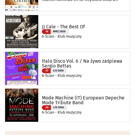
Ciechanowcu
JJ Cale - The Best Of
18
WRZ 2026
6-Ścian - Klub muzyczny
Italo Disco Vol. 6 / Na żywo zaśpiewa
Sergio Bettas
07
LIS 2026
6-Ścian - Klub muzyczny
Mode Machine (IT) European Depeche
Mode Tribute Band
26
LIS 2026
6-Ścian - Klub muzyczny