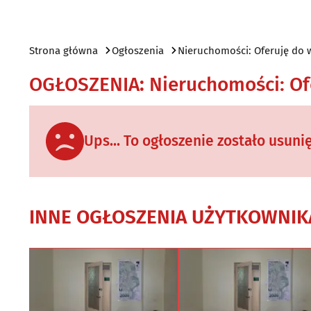
Strona główna
Ogłoszenia
Nieruchomości: Oferuję do 
OGŁOSZENIA
:
Nieruchomości: Of
Ups... To ogłoszenie zostało usuni
INNE OGŁOSZENIA UŻYTKOWNIK