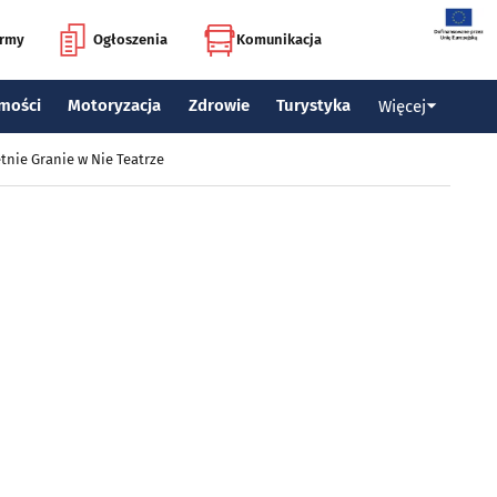
irmy
Ogłoszenia
Komunikacja
mości
Motoryzacja
Zdrowie
Turystyka
Więcej
tnie Granie w Nie Teatrze