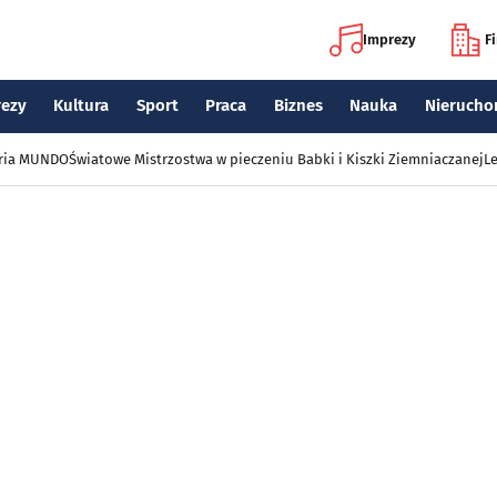
Imprezy
F
rezy
Kultura
Sport
Praca
Biznes
Nauka
Nierucho
eria MUNDO
Światowe Mistrzostwa w pieczeniu Babki i Kiszki Ziemniaczanej
Le