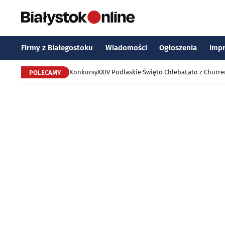
Firmy z Białegostoku
Wiadomości
Ogłoszenia
Imp
Konkursy
XXIV Podlaskie Święto Chleba
Lato z Churr
POLECAMY