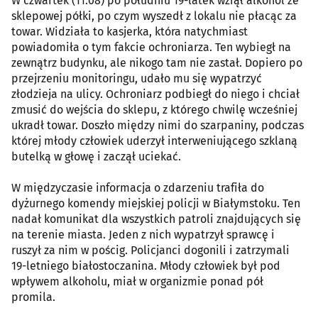
W czwartek (11.08) po południu 19-latek wziął alkohol ze
sklepowej półki, po czym wyszedł z lokalu nie płacąc za
towar. Widziała to kasjerka, która natychmiast
powiadomiła o tym fakcie ochroniarza. Ten wybiegł na
zewnątrz budynku, ale nikogo tam nie zastał. Dopiero po
przejrzeniu monitoringu, udało mu się wypatrzyć
złodzieja na ulicy. Ochroniarz podbiegł do niego i chciał
zmusić do wejścia do sklepu, z którego chwilę wcześniej
ukradł towar. Doszło między nimi do szarpaniny, podczas
której młody człowiek uderzył interweniującego szklaną
butelką w głowę i zaczął uciekać.
W międzyczasie informacja o zdarzeniu trafiła do
dyżurnego komendy miejskiej policji w Białymstoku. Ten
nadał komunikat dla wszystkich patroli znajdujących się
na terenie miasta. Jeden z nich wypatrzył sprawcę i
ruszył za nim w pościg. Policjanci dogonili i zatrzymali
19-letniego białostoczanina. Młody człowiek był pod
wpływem alkoholu, miał w organizmie ponad pół
promila.