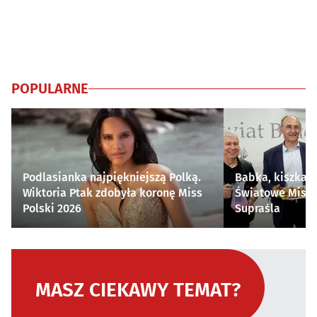
POPULARNE
Podlasianka najpiękniejszą Polką.
Babka, kiszka i
Wiktoria Ptak zdobyła koronę Miss
Światowe Mistr
Polski 2026
Supraśla
MASZ CIEKAWY TEMAT?