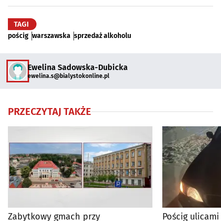
TAGI
pościg
warszawska
sprzedaż alkoholu
Ewelina Sadowska-Dubicka
ewelina.s@bialystokonline.pl
PRZECZYTAJ TAKŻE
Zabytkowy gmach przy
Pościg ulicami