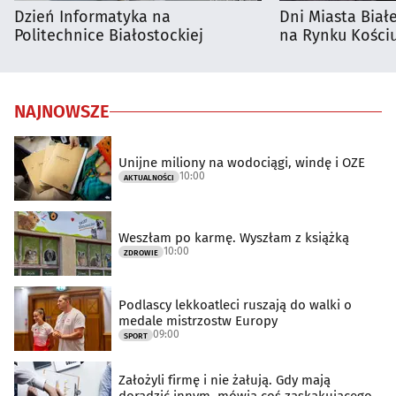
Dzień Informatyka na
Dni Miasta Biał
Politechnice Białostockiej
na Rynku Kościu
NAJNOWSZE
Unijne miliony na wodociągi, windę i OZE
10:00
AKTUALNOŚCI
Weszłam po karmę. Wyszłam z książką
10:00
ZDROWIE
Podlascy lekkoatleci ruszają do walki o
medale mistrzostw Europy
09:00
SPORT
Założyli firmę i nie żałują. Gdy mają
doradzić innym, mówią coś zaskakującego