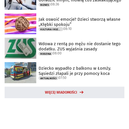
08:36
BIZNES
Jak oswoić emocje? Dzieci stworzą własne
„Kłębki spokoju”
08:10
KULTURA I ROZRYWKA
Wdowa z rentą po mężu nie dostanie tego
dodatku. ZUS wyjaśnia zasady
08:00
RODZINA
Dziecko wypadło z balkonu w Łomży.
Sąsiedzi złapali je przy pomocy koca
07:50
AKTUALNOŚCI
WIĘCEJ WIADOMOŚCI