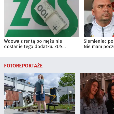
Wdowa z rentą po mężu nie
Siemieniec po
dostanie tego dodatku. ZUS
Nie mam poczu
wyjaśnia zasady
na porażkę
FOTOREPORTAŻE