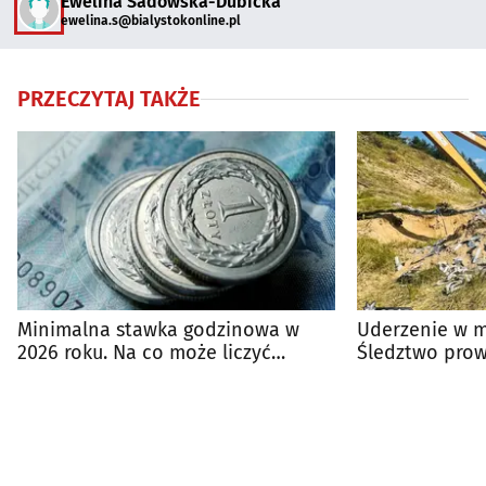
Ewelina Sadowska-Dubicka
ewelina.s@bialystokonline.pl
PRZECZYTAJ TAKŻE
Minimalna stawka godzinowa w
Uderzenie w m
2026 roku. Na co może liczyć
Śledztwo prow
pracownik?
Podlasie