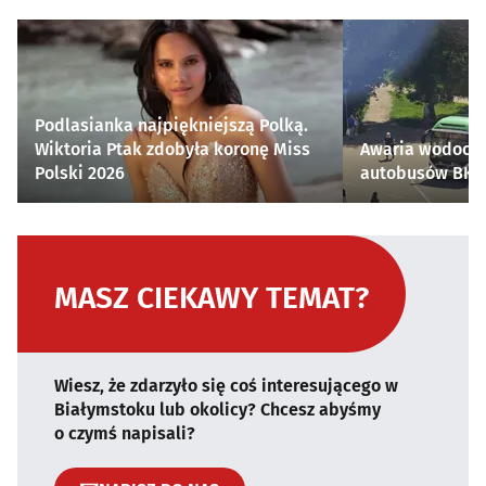
Podlasianka najpiękniejszą Polką.
Wiktoria Ptak zdobyła koronę Miss
Awaria wodocią
Polski 2026
autobusów BKM 
MASZ CIEKAWY TEMAT?
Wiesz, że zdarzyło się coś interesującego w
Białymstoku lub okolicy? Chcesz abyśmy
o czymś napisali?