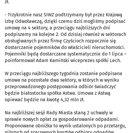
zł.
- Trzykrotnie nasz SIWZ podtrzymany był przez Krajową
Izbę Odwoławczą, dzięki czemu dziś mogliśmy podpisać
umowę na 4 sektory, a przeciągu najbliższych dni
podpiszemy na kolejne 2. Od dzisiaj również w sektorach
obsługiwanych przez firmę Czyścioch rozpocznie się
dostarczanie pojemników do właścicieli nieruchomości.
Pojemniki będą dostarczane systematycznie do 1 lipca –
poinformował Adam Kamiński wiceprezes spółki Lech.
W przeciągu najbliższego tygodnia zostanie podpisana
umowa na pozostałe dwa sektory, w których w wyniku
przeprowadzonego postępowania odbiór świadczyć
będzie białostocka spółka Astwa. Umowa z Astwą
opiewać będzie na kwotę 4,32 mln zł.
Na najbliższej sesji Rady Miasta staną 2 uchwały w
sprawie nowych opłat za gospodarowanie odpadami.
Proponowane obniżka to wynik ustalonych po przetargu,
niższych od szacownych kosztów odbioru odpadów