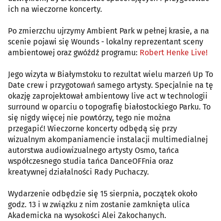
ich na wieczorne koncerty.
Po zmierzchu ujrzymy Ambient Park w pełnej krasie, a na
scenie pojawi się Wounds - lokalny reprezentant sceny
ambientowej oraz gwóźdź programu:
Robert Henke Live!
Jego wizyta w Białymstoku to rezultat wielu marzeń Up To
Date crew i przygotowań samego artysty. Specjalnie na tę
okazję zaprojektował ambientowy live act w technologii
surround w oparciu o topografię białostockiego Parku. To
się nigdy więcej nie powtórzy, tego nie można
przegapić! Wieczorne koncerty odbędą się przy
wizualnym akompaniamencie instalacji multimedialnej
autorstwa audiowizualnego artysty Osmo, tańca
współczesnego studia tańca DanceOFFnia oraz
kreatywnej działalności Rady Puchaczy.
Wydarzenie odbędzie się 15 sierpnia, początek około
godz. 13 i w związku z nim zostanie zamknięta ulica
Akademicka na wysokości Alei Zakochanych.