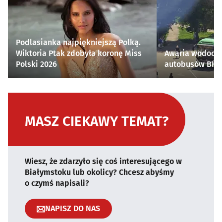
Podlasianka najpiękniejszą Polką.
Wiktoria Ptak zdobyła koronę Miss
Awaria wodocią
Polski 2026
autobusów BKM 
MASZ CIEKAWY TEMAT?
Wiesz, że zdarzyło się coś interesującego w
Białymstoku lub okolicy? Chcesz abyśmy
o czymś napisali?
NAPISZ DO NAS