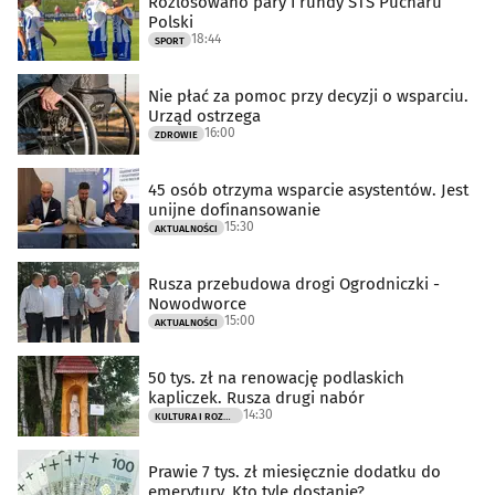
Rozlosowano pary I rundy STS Pucharu
Polski
18:44
SPORT
Nie płać za pomoc przy decyzji o wsparciu.
Urząd ostrzega
16:00
ZDROWIE
45 osób otrzyma wsparcie asystentów. Jest
unijne dofinansowanie
15:30
AKTUALNOŚCI
Rusza przebudowa drogi Ogrodniczki -
Nowodworce
15:00
AKTUALNOŚCI
50 tys. zł na renowację podlaskich
kapliczek. Rusza drugi nabór
14:30
KULTURA I ROZRYWKA
Prawie 7 tys. zł miesięcznie dodatku do
emerytury. Kto tyle dostanie?