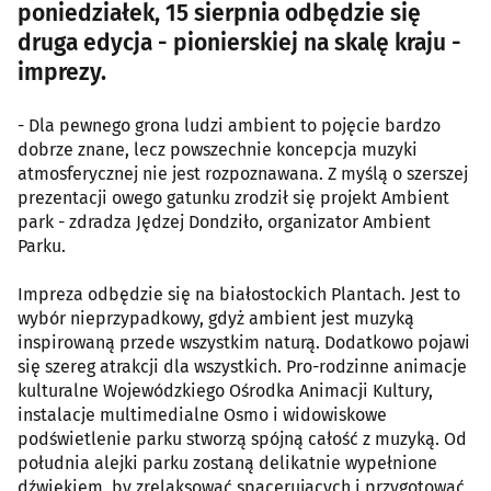
poniedziałek, 15 sierpnia odbędzie się
druga edycja - pionierskiej na skalę kraju -
imprezy.
- Dla pewnego grona ludzi ambient to pojęcie bardzo
dobrze znane, lecz powszechnie koncepcja muzyki
atmosferycznej nie jest rozpoznawana. Z myślą o szerszej
prezentacji owego gatunku zrodził się projekt Ambient
park - zdradza Jędzej Dondziło, organizator Ambient
Parku.
Impreza odbędzie się na białostockich Plantach. Jest to
wybór nieprzypadkowy, gdyż ambient jest muzyką
inspirowaną przede wszystkim naturą. Dodatkowo pojawi
się szereg atrakcji dla wszystkich. Pro-rodzinne animacje
kulturalne Wojewódzkiego Ośrodka Animacji Kultury,
instalacje multimedialne Osmo i widowiskowe
podświetlenie parku stworzą spójną całość z muzyką. Od
południa alejki parku zostaną delikatnie wypełnione
dźwiękiem, by zrelaksować spacerujących i przygotować