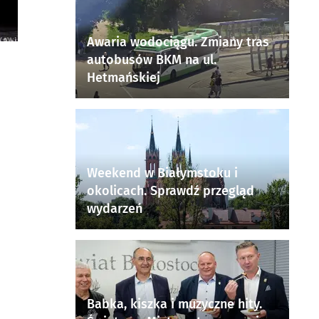
Awaria wodociągu. Zmiany tras
autobusów BKM na ul.
Hetmańskiej
Weekend w Białymstoku i
okolicach. Sprawdź przegląd
wydarzeń
Babka, kiszka i muzyczne hity.