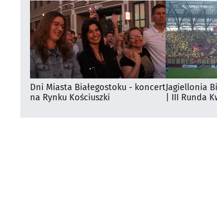
Dni Miasta Białegostoku - koncert
Jagiellonia B
na Rynku Kościuszki
| III Runda K