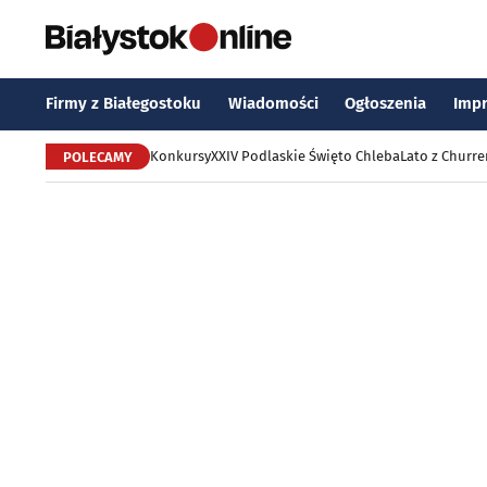
Firmy z Białegostoku
Wiadomości
Ogłoszenia
Imp
Konkursy
XXIV Podlaskie Święto Chleba
Lato z Churr
POLECAMY