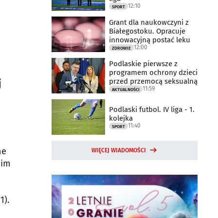
12:10
SPORT
Grant dla naukowczyni z
Białegostoku. Opracuje
innowacyjną postać leku
12:00
ZDROWIE
Podlaskie pierwsze z
programem ochrony dzieci
przed przemocą seksualną
j
11:59
AKTUALNOŚCI
Podlaski futbol. IV liga - 1.
kolejka
11:40
SPORT
ne
WIĘCEJ WIADOMOŚCI
oim
1).