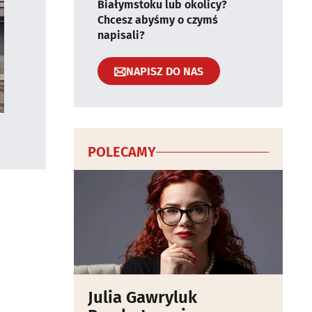
Białymstoku lub okolicy?
Chcesz abyśmy o czymś
napisali?
NAPISZ DO NAS
POLECAMY
Julia Gawryluk