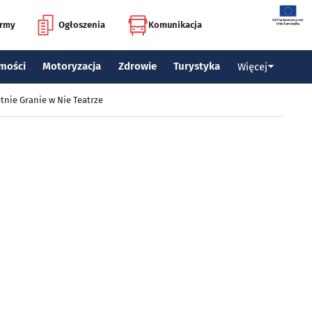
irmy
Ogłoszenia
Komunikacja
mości
Motoryzacja
Zdrowie
Turystyka
Więcej
tnie Granie w Nie Teatrze