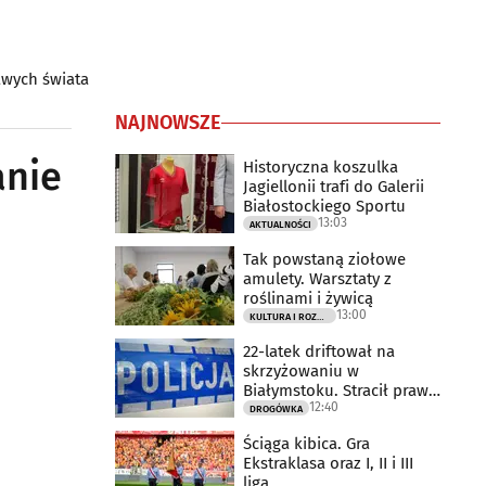
awych świata
NAJNOWSZE
anie
Historyczna koszulka
Jagiellonii trafi do Galerii
Białostockiego Sportu
13:03
AKTUALNOŚCI
Tak powstaną ziołowe
amulety. Warsztaty z
roślinami i żywicą
13:00
KULTURA I ROZRYWKA
22-latek driftował na
skrzyżowaniu w
Białymstoku. Stracił prawo
12:40
jazdy
DROGÓWKA
Ściąga kibica. Gra
Ekstraklasa oraz I, II i III
liga