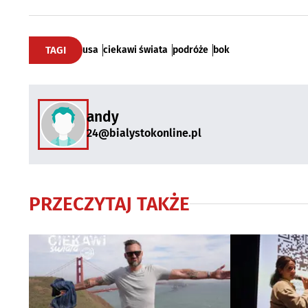
TAGI
usa
ciekawi świata
podróże
bok
andy
24@bialystokonline.pl
PRZECZYTAJ TAKŻE