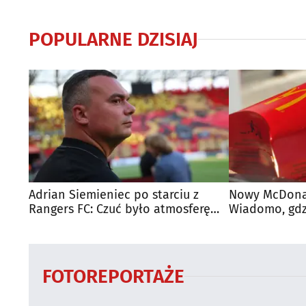
POPULARNE DZISIAJ
Adrian Siemieniec po starciu z
Nowy McDonal
Rangers FC: Czuć było atmosferę
Wiadomo, gdzi
dużego meczu
otwarty
FOTOREPORTAŻE