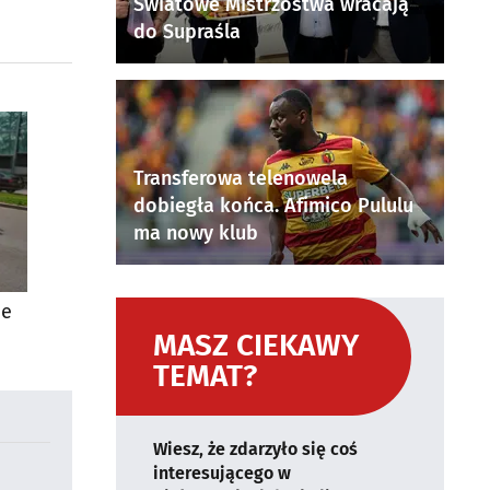
Światowe Mistrzostwa wracają
do Supraśla
Transferowa telenowela
dobiegła końca. Afimico Pululu
ma nowy klub
ie
MASZ CIEKAWY
TEMAT?
Wiesz, że zdarzyło się coś
interesującego w