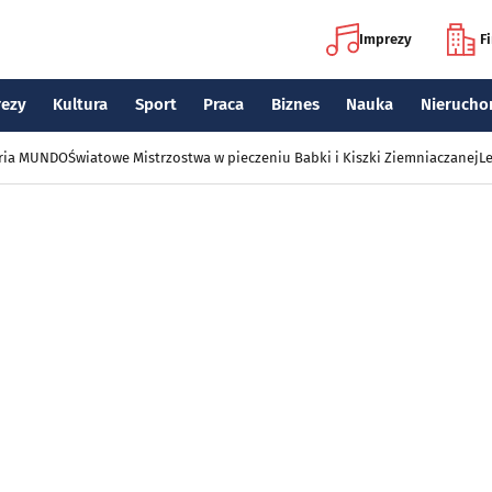
Imprezy
F
rezy
Kultura
Sport
Praca
Biznes
Nauka
Nierucho
eria MUNDO
Światowe Mistrzostwa w pieczeniu Babki i Kiszki Ziemniaczanej
Le