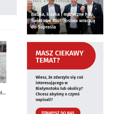
Babka, kiszka i muzyczne hity.
Światowe Mistrzostwa wracają
do Supraśla
MASZ CIEKAWY
TEMAT?
Wiesz, że zdarzyło się coś
interesującego w
Białymstoku lub okolicy?
iło
Chcesz abyśmy o czymś
napisali?
NAPISZ DO NAS