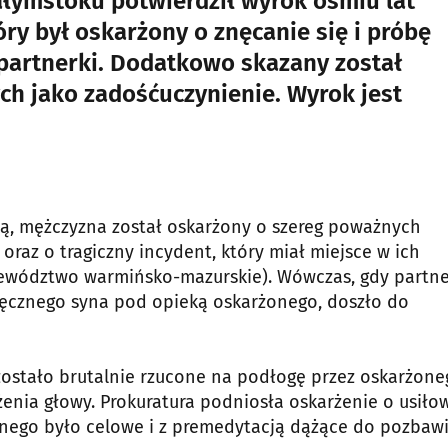
ałymstoku potwierdził wyrok ośmiu lat
ry był oskarżony o znęcanie się i próbę
partnerki. Dodatkowo skazany został
ch jako zadośćuczynienie. Wyrok jest
zną, mężczyzna został oskarżony o szereg poważnych
oraz o tragiczny incydent, który miał miejsce w ich
wództwo warmińsko-mazurskie). Wówczas, gdy partn
ięcznego syna pod opieką oskarżonego, doszło do
zostało brutalnie rzucone na podłogę przez oskarżone
żenia głowy. Prokuratura podniosła oskarżenie o usiło
nego było celowe i z premedytacją dążące do pozbaw