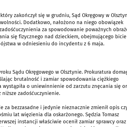
óry zakończył się w grudniu, Sąd Okręgowy w Olszty
a wolności. Dodatkowo, nałożono na niego obowiązek
go zadośćuczynienia za spowodowanie poważnych obra
nia się fizycznego nad dzieckiem, obejmującego bicie 
bójstwa w odniesieniu do incydentu z 6 maja.
yroku Sądu Okręgowego w Olsztynie. Prokuratura doma
eślając brutalność i zamiar spowodowania ciężkiego
 wystąpiła o uniewinnienie od zarzutu znęcania się or
 niższe zadośćuczynienie.
je za bezzasadne i jedynie nieznacznie zmienił opis cz
miu lat więzienia dla oskarżonego. Sędzia Tomasz
ierwszej instancji właściwie ocenił zamiar sprawcy oraz