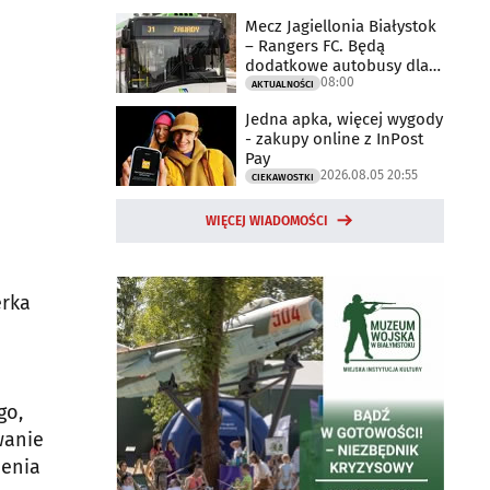
Mecz Jagiellonia Białystok
– Rangers FC. Będą
dodatkowe autobusy dla
08:00
kibiców
AKTUALNOŚCI
Jedna apka, więcej wygody
- zakupy online z InPost
Pay
2026.08.05 20:55
CIEKAWOSTKI
WIĘCEJ WIADOMOŚCI
erka
go,
wanie
ienia