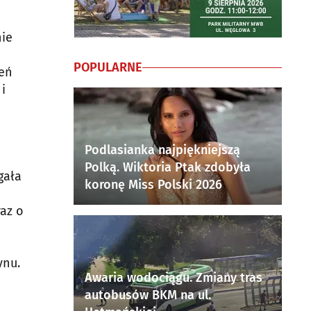
nie
POPULARNE
żeń
i
Podlasianka najpiękniejszą
Polką. Wiktoria Ptak zdobyła
gała
koronę Miss Polski 2026
az o
ynu.
Awaria wodociągu. Zmiany tras
autobusów BKM na ul.