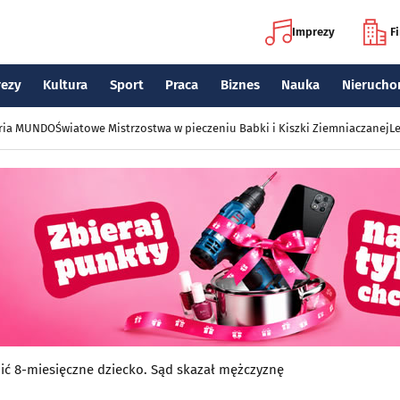
Imprezy
F
rezy
Kultura
Sport
Praca
Biznes
Nauka
Nierucho
eria MUNDO
Światowe Mistrzostwa w pieczeniu Babki i Kiszki Ziemniaczanej
Le
ić 8-miesięczne dziecko. Sąd skazał mężczyznę