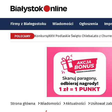
Firmy z Białegostoku
Wiadomości
Ogłoszenia
Imp
Konkursy
XXIV Podlaskie Święto Chleba
Lato z Churr
POLECAMY
Strona główna
Wiadomości
Aktualności
Usiłował zab