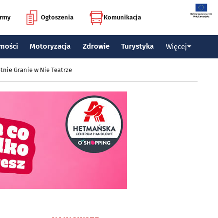
irmy
Ogłoszenia
Komunikacja
mości
Motoryzacja
Zdrowie
Turystyka
Więcej
tnie Granie w Nie Teatrze