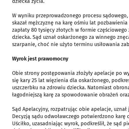
dziecka życia.
W wyniku przeprowadzonego procesu sądowego, kt
skazał mężczyznę na karę ośmiu lat pozbawieni
zapłaty 80 tysięcy złotych w formie częściowe
dziecka. Sąd uznał oskarżonego za winnego znęca
szarpanie, choć nie użyto terminu usiłowania za
Wyrok jest prawomocny
Obie strony postępowania złożyły apelacje po w
się kary 25 lat więzienia dla oskarżonego, podkr
uszczerbku na zdrowiu dziecka. Natomiast obrona
łagodniejszą karę za spowodowanie obrażeń oraz
Sąd Apelacyjny, rozpatrując obie apelacje, uznał 
Decyzją sądu odwoławczego potwierdzono karę oś
Uściłko, uzasadniając wyrok, podkreślił, że sąd p