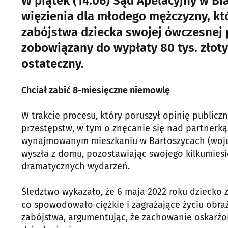
W piątek (14.06) Sąd Apelacyjny w Bi
więzienia dla młodego mężczyzny, któ
zabójstwa dziecka swojej ówczesnej 
zobowiązany do wypłaty 80 tys. złoty
ostateczny.
Chciał zabić 8-miesięczne niemowlę
W trakcie procesu, który poruszył opinię public
przestępstw, w tym o znęcanie się nad partnerką 
wynajmowanym mieszkaniu w Bartoszycach (woje
wyszła z domu, pozostawiając swojego kilkumies
dramatycznych wydarzeń.
Śledztwo wykazało, że 6 maja 2022 roku dziecko 
co spowodowało ciężkie i zagrażające życiu obra
zabójstwa, argumentując, że zachowanie oskarżo