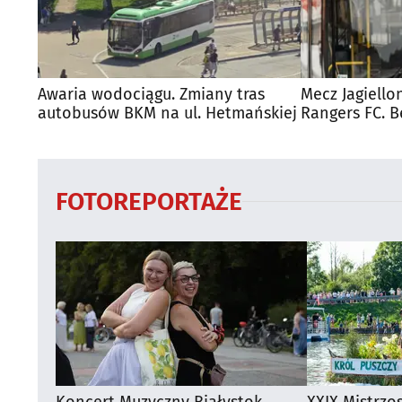
Awaria wodociągu. Zmiany tras
Mecz Jagiello
autobusów BKM na ul. Hetmańskiej
Rangers FC. 
autobusy dla
FOTOREPORTAŻE
Koncert Muzyczny Białystok
XXIX Mistrzo