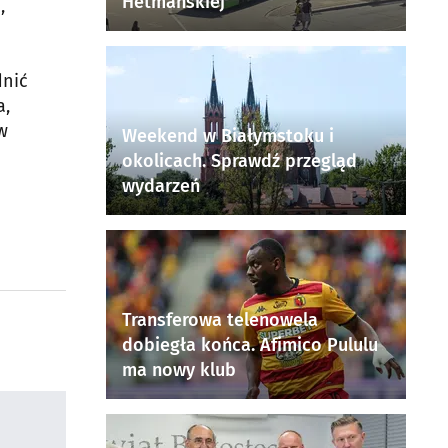
Hetmańskiej
,
dnić
a,
w
Weekend w Białymstoku i
okolicach. Sprawdź przegląd
wydarzeń
Transferowa telenowela
dobiegła końca. Afimico Pululu
ma nowy klub