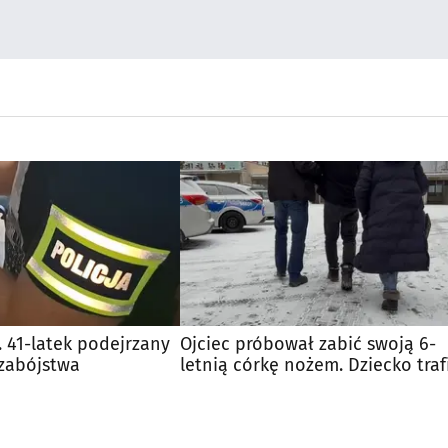
. 41-latek podejrzany
Ojciec próbował zabić swoją 6-
 zabójstwa
letnią córkę nożem. Dziecko traf
do szpitala