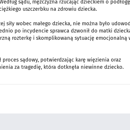
 Według sądu, mężczyzna rzucając dzieckiem o podłogę
ężkiego uszczerbku na zdrowiu dziecka.
żej siły wobec małego dziecka, nie można było udowo
rednio po incydencie sprawca dzwonił do matki dzieck
trzną rozterkę i skomplikowaną sytuację emocjonalną 
 proces sądowy, potwierdzając karę więzienia oraz
enia za tragedię, która dotknęła niewinne dziecko.