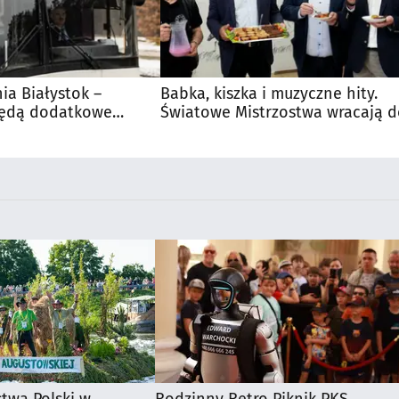
nia Białystok –
Babka, kiszka i muzyczne hity.
Będą dodatkowe
Światowe Mistrzostwa wracają 
 kibiców
Supraśla
stwa Polski w
Rodzinny Retro Piknik PKS