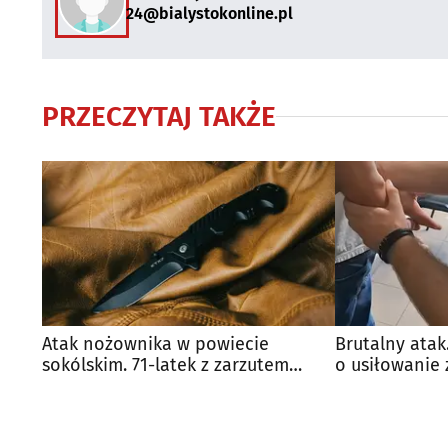
24@bialystokonline.pl
PRZECZYTAJ TAKŻE
Atak nożownika w powiecie
Brutalny atak
sokólskim. 71-latek z zarzutem
o usiłowanie
usiłowania zabójstwa