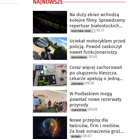
NAJNOWSZE
Na duży ekran wchodzą
kolejne filmy. Sprawdzamy
repertuar białostockich
10:11
kin
KULTURA I ROZRYWKA
Uciekał motocyklem przed
policją. Powód zaskoczył
nawet funkcjonariuszy
10:00
DROGÓWKA
Coraz więcej zachorowań
po ukąszeniu kleszcza.
Lekarze apelują o jedną
09:30
rzecz
ZDROWIE
W Podlaskiem mogą
powstać nowe rezerwaty
przyrody
09:00
TURYSTYKA
Nowe przepisy dla
twórców, firm i mediów.
Za brak oznaczenia grożą
08:07
milionowe
BIZNES