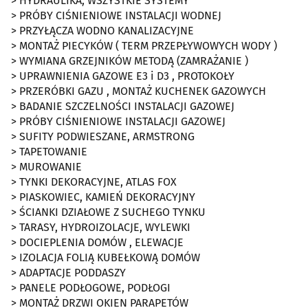
> HYDRAULIKA, WSZYSTKIE SYSTEMY
> PRÓBY CIŚNIENIOWE INSTALACJI WODNEJ
> PRZYŁĄCZA WODNO KANALIZACYJNE
> MONTAŻ PIECYKÓW ( TERM PRZEPŁYWOWYCH WODY )
> WYMIANA GRZEJNIKÓW METODĄ (ZAMRAŻANIE )
> UPRAWNIENIA GAZOWE E3 i D3 , PROTOKOŁY
> PRZERÓBKI GAZU , MONTAŻ KUCHENEK GAZOWYCH
> BADANIE SZCZELNOŚCI INSTALACJI GAZOWEJ
> PRÓBY CIŚNIENIOWE INSTALACJI GAZOWEJ
> SUFITY PODWIESZANE, ARMSTRONG
> TAPETOWANIE
> MUROWANIE
> TYNKI DEKORACYJNE, ATLAS FOX
> PIASKOWIEC, KAMIEŃ DEKORACYJNY
> ŚCIANKI DZIAŁOWE Z SUCHEGO TYNKU
> TARASY, HYDROIZOLACJE, WYLEWKI
> DOCIEPLENIA DOMÓW , ELEWACJE
> IZOLACJA FOLIĄ KUBEŁKOWĄ DOMÓW
> ADAPTACJE PODDASZY
> PANELE PODŁOGOWE, PODŁOGI
> MONTAŻ DRZWI OKIEN PARAPETÓW