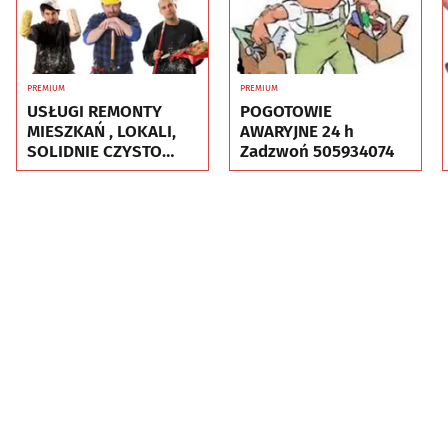
PREMIUM
PREMIUM
USŁUGI REMONTY
POGOTOWIE
MIESZKAŃ , LOKALI,
AWARYJNE 24 h
SOLIDNIE CZYSTO
Zadzwoń 505934074
GWARANCJA ..Nr tel
505934074